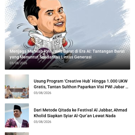
Menjaga Marwah PWI Jawa Barat di Era AI: Tantangan Berat
yang Menuntut Solidaritas Lintas Generasi
03/08/2026
Usung Program ‘Creative Hub’ Hingga 1.000 UKW
Gratis, Tantan Sulthon Paparkan Visi PWI Jabar di
Kota Bogor
03/08/2026
Dari Metode Qitada ke Festival Al Jabbar, Ahmad
Kholid Siapkan Syiar Al-Qur’an Lewat Nada
03/08/2026