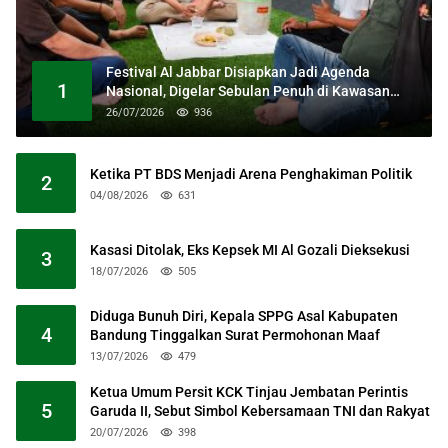
Festival Al Jabbar Disiapkan Jadi Agenda
1
Nasional, Digelar Sebulan Penuh di Kawasan
Masjid Raya Al Jabbar
26/07/2026
936
Ketika PT BDS Menjadi Arena Penghakiman Politik
2
04/08/2026
631
Kasasi Ditolak, Eks Kepsek MI Al Gozali Dieksekusi
3
18/07/2026
505
Diduga Bunuh Diri, Kepala SPPG Asal Kabupaten
4
Bandung Tinggalkan Surat Permohonan Maaf
13/07/2026
479
Ketua Umum Persit KCK Tinjau Jembatan Perintis
5
Garuda II, Sebut Simbol Kebersamaan TNI dan Rakyat
20/07/2026
398