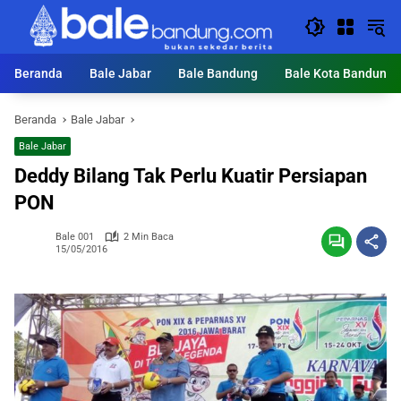
Langsung
ke
konten
Beranda
Bale Jabar
Bale Bandung
Bale Kota Bandung
Beranda
Bale Jabar
Bale Jabar
Deddy Bilang Tak Perlu Kuatir Persiapan
PON
Bale 001
2 Min Baca
15/05/2016