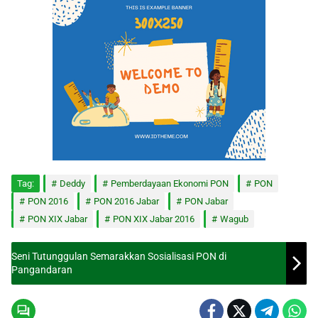
Tag:
Deddy
Pemberdayaan Ekonomi PON
PON
PON 2016
PON 2016 Jabar
PON Jabar
PON XIX Jabar
PON XIX Jabar 2016
Wagub
Seni Tutunggulan Semarakkan Sosialisasi PON di
Pangandaran