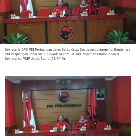
Sekretaris DPD PDI Perjuangan Jawa Barat Ketut Sustiawan didampingi Bendahara
PDI Perjuangan Jabar Ineu Purwadewi saat Fit and Proper Tes Balon Kada di
Sekretariat PDIP Jabar, Sabtu (28/9/19).