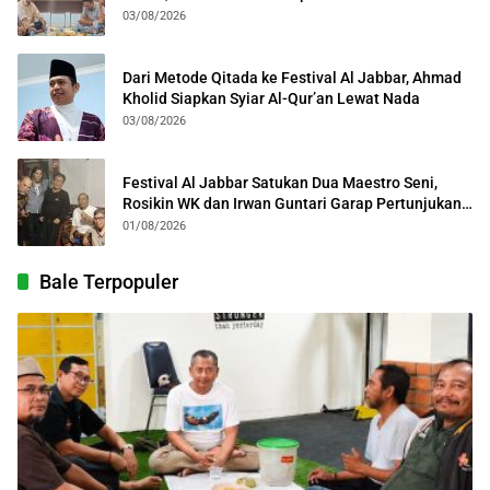
Kota Bogor
03/08/2026
Dari Metode Qitada ke Festival Al Jabbar, Ahmad
Kholid Siapkan Syiar Al-Qur’an Lewat Nada
03/08/2026
Festival Al Jabbar Satukan Dua Maestro Seni,
Rosikin WK dan Irwan Guntari Garap Pertunjukan
Kolosal
01/08/2026
Bale Terpopuler