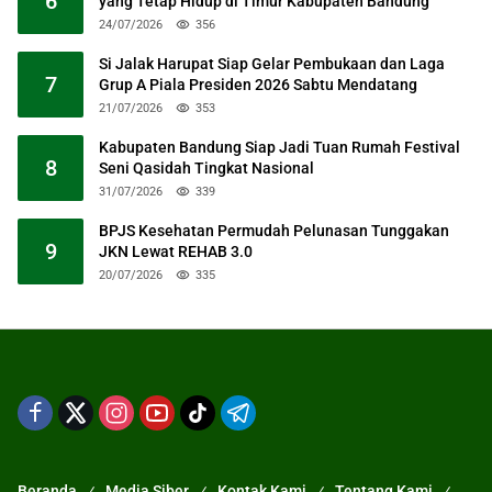
6
yang Tetap Hidup di Timur Kabupaten Bandung
24/07/2026
356
Si Jalak Harupat Siap Gelar Pembukaan dan Laga
7
Grup A Piala Presiden 2026 Sabtu Mendatang
21/07/2026
353
Kabupaten Bandung Siap Jadi Tuan Rumah Festival
8
Seni Qasidah Tingkat Nasional
31/07/2026
339
BPJS Kesehatan Permudah Pelunasan Tunggakan
9
JKN Lewat REHAB 3.0
20/07/2026
335
Beranda
Media Siber
Kontak Kami
Tentang Kami