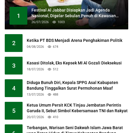
Festival Al Jabbar Disiapkan Jadi Agenda
1
Nasional, Digelar Sebulan Penuh di Kawasan
Masjid Raya Al Jabbar
26/07/2026
1003
Ketika PT BDS Menjadi Arena Penghakiman Politik
2
04/08/2026
674
Kasasi Ditolak, Eks Kepsek MI Al Gozali Dieksekusi
3
18/07/2026
512
Diduga Bunuh Diri, Kepala SPPG Asal Kabupaten
4
Bandung Tinggalkan Surat Permohonan Maaf
13/07/2026
488
Ketua Umum Persit KCK Tinjau Jembatan Perintis
5
Garuda II, Sebut Simbol Kebersamaan TNI dan Rakyat
20/07/2026
410
Terbangan, Warisan Seni Dakwah Islam Jawa Barat