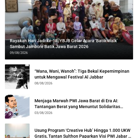
Rayakan Hari Jadi ke-18, YBJB Gelar Acara ‘Batik Walk’
Sambut Jambore Batik Jawa Barat 2026
09/08/2026
“Wana, Wani, Wanoh”: Tiga Bekal Kepemimpinan
untuk Mengawal Festival Al Jabbar
08/08/2026
Menjaga Marwah PWI Jawa Barat di Era AI:
Tantangan Berat yang Menuntut Solidaritas
Lintas Generasi
03/08/2026
Usung Program ‘Creative Hub’ Hingga 1.000 UKW
Gratis, Tantan Sulthon Paparkan Visi PWI Jabar di