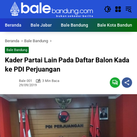
Langsung
ke
konten
Beranda
Bale Jabar
Bale Bandung
Bale Kota Bandung
Beranda
Bale Bandung
Bale Bandung
Kader Partai Lain Pada Daftar Balon Kada
ke PDI Perjuangan
Bale 001
3 Min Baca
29/09/2019