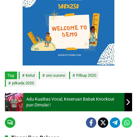
Tag:
Ketut
ono surono
Pilbup 2020
pilkada 2020
Adu Kualitas Vocal, Keseruan Babak Knockout
pun Dimulai !