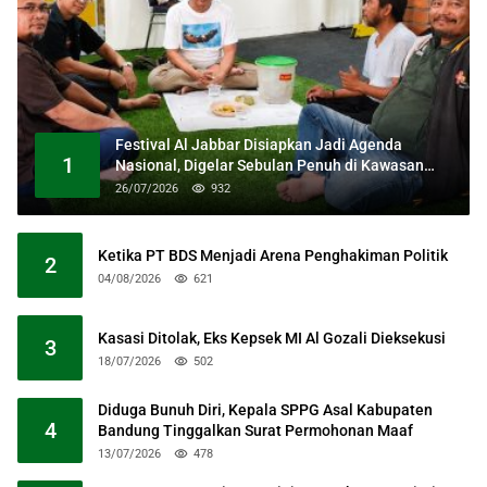
Festival Al Jabbar Disiapkan Jadi Agenda
1
Nasional, Digelar Sebulan Penuh di Kawasan
Masjid Raya Al Jabbar
26/07/2026
932
Ketika PT BDS Menjadi Arena Penghakiman Politik
2
04/08/2026
621
Kasasi Ditolak, Eks Kepsek MI Al Gozali Dieksekusi
3
18/07/2026
502
Diduga Bunuh Diri, Kepala SPPG Asal Kabupaten
4
Bandung Tinggalkan Surat Permohonan Maaf
13/07/2026
478