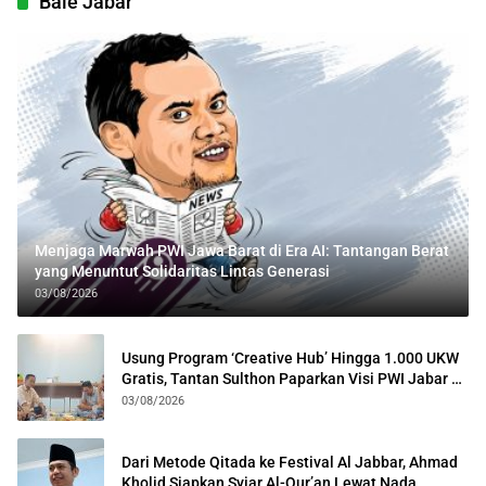
Bale Jabar
Menjaga Marwah PWI Jawa Barat di Era AI: Tantangan Berat
yang Menuntut Solidaritas Lintas Generasi
03/08/2026
Usung Program ‘Creative Hub’ Hingga 1.000 UKW
Gratis, Tantan Sulthon Paparkan Visi PWI Jabar di
Kota Bogor
03/08/2026
Dari Metode Qitada ke Festival Al Jabbar, Ahmad
Kholid Siapkan Syiar Al-Qur’an Lewat Nada