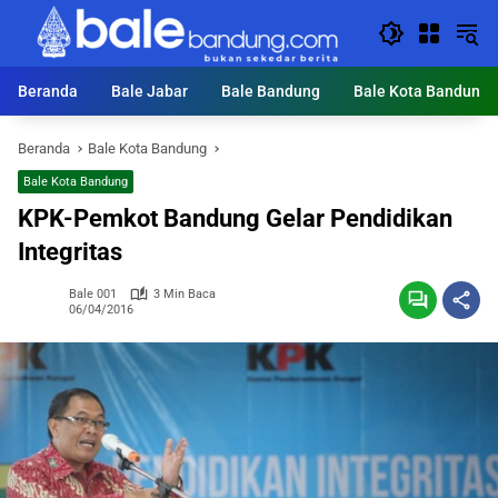
Langsung
ke
konten
Beranda
Bale Jabar
Bale Bandung
Bale Kota Bandung
Beranda
Bale Kota Bandung
Bale Kota Bandung
KPK-Pemkot Bandung Gelar Pendidikan
Integritas
Bale 001
3 Min Baca
06/04/2016