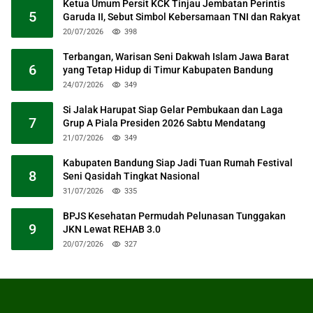
Ketua Umum Persit KCK Tinjau Jembatan Perintis
5
Garuda II, Sebut Simbol Kebersamaan TNI dan Rakyat
20/07/2026
398
Terbangan, Warisan Seni Dakwah Islam Jawa Barat
6
yang Tetap Hidup di Timur Kabupaten Bandung
24/07/2026
349
Si Jalak Harupat Siap Gelar Pembukaan dan Laga
7
Grup A Piala Presiden 2026 Sabtu Mendatang
21/07/2026
349
Kabupaten Bandung Siap Jadi Tuan Rumah Festival
8
Seni Qasidah Tingkat Nasional
31/07/2026
335
BPJS Kesehatan Permudah Pelunasan Tunggakan
9
JKN Lewat REHAB 3.0
20/07/2026
327