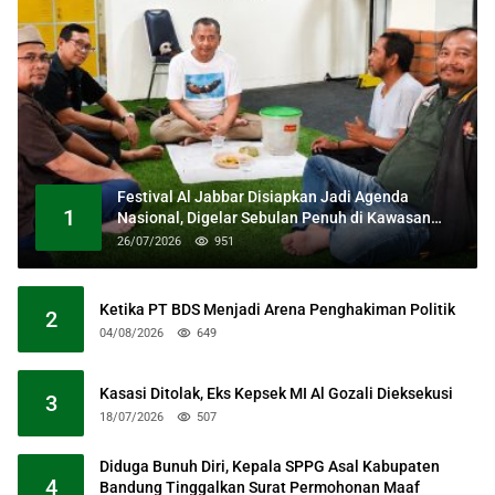
Festival Al Jabbar Disiapkan Jadi Agenda
1
Nasional, Digelar Sebulan Penuh di Kawasan
Masjid Raya Al Jabbar
26/07/2026
951
Ketika PT BDS Menjadi Arena Penghakiman Politik
2
04/08/2026
649
Kasasi Ditolak, Eks Kepsek MI Al Gozali Dieksekusi
3
18/07/2026
507
Diduga Bunuh Diri, Kepala SPPG Asal Kabupaten
4
Bandung Tinggalkan Surat Permohonan Maaf