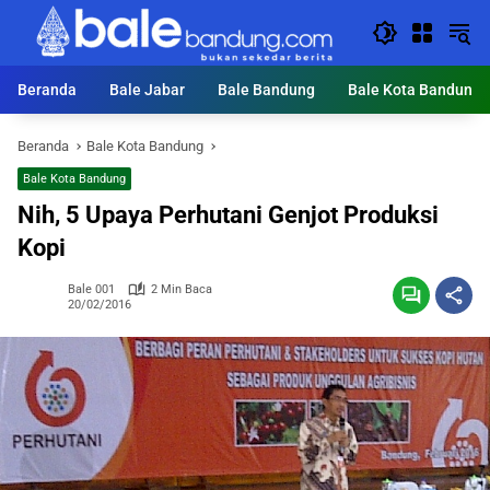
Langsung
ke
konten
Beranda
Bale Jabar
Bale Bandung
Bale Kota Bandung
Beranda
Bale Kota Bandung
Bale Kota Bandung
Nih, 5 Upaya Perhutani Genjot Produksi
Kopi
Bale 001
2 Min Baca
20/02/2016