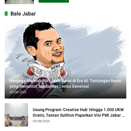
Bale Jabar
Menjaga Marwah PWI Jawa Barat di Era AI: Tantangan Berat
yang Menuntut Solidaritas Lintas Generasi
03/08/2026
Usung Program ‘Creative Hub’ Hingga 1.000 UKW
Gratis, Tantan Sulthon Paparkan Visi PWI Jabar di
Kota Bogor
03/08/2026