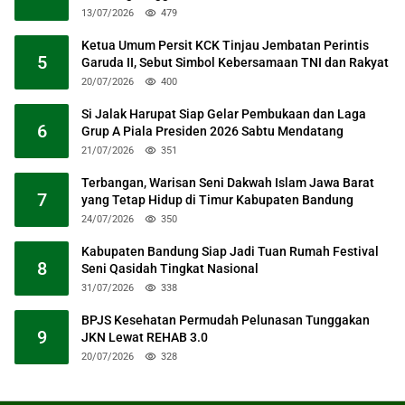
13/07/2026
479
Ketua Umum Persit KCK Tinjau Jembatan Perintis
5
Garuda II, Sebut Simbol Kebersamaan TNI dan Rakyat
20/07/2026
400
Si Jalak Harupat Siap Gelar Pembukaan dan Laga
6
Grup A Piala Presiden 2026 Sabtu Mendatang
21/07/2026
351
Terbangan, Warisan Seni Dakwah Islam Jawa Barat
7
yang Tetap Hidup di Timur Kabupaten Bandung
24/07/2026
350
Kabupaten Bandung Siap Jadi Tuan Rumah Festival
8
Seni Qasidah Tingkat Nasional
31/07/2026
338
BPJS Kesehatan Permudah Pelunasan Tunggakan
9
JKN Lewat REHAB 3.0
20/07/2026
328