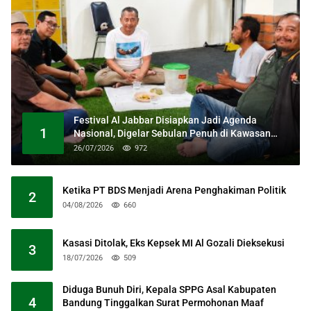
Festival Al Jabbar Disiapkan Jadi Agenda
1
Nasional, Digelar Sebulan Penuh di Kawasan
Masjid Raya Al Jabbar
26/07/2026
972
Ketika PT BDS Menjadi Arena Penghakiman Politik
2
04/08/2026
660
Kasasi Ditolak, Eks Kepsek MI Al Gozali Dieksekusi
3
18/07/2026
509
Diduga Bunuh Diri, Kepala SPPG Asal Kabupaten
4
Bandung Tinggalkan Surat Permohonan Maaf