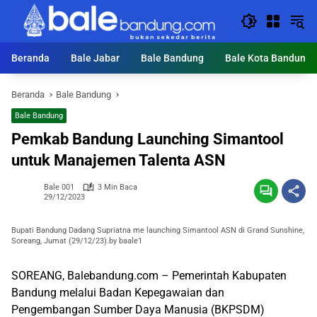
Langsung
ke
konten
Beranda
Bale Jabar
Bale Bandung
Bale Kota Bandung
Beranda
Bale Bandung
Bale Bandung
Pemkab Bandung Launching Simantool
untuk Manajemen Talenta ASN
Bale 001
3 Min Baca
29/12/2023
Bupati Bandung Dadang Supriatna me launching Simantool ASN di Grand Sunshine,
Soreang, Jumat (29/12/23).by baale1
SOREANG, Balebandung.com – Pemerintah Kabupaten
Bandung melalui Badan Kepegawaian dan
Pengembangan Sumber Daya Manusia (BKPSDM)