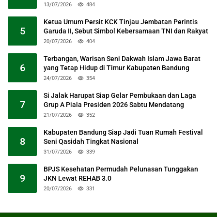
13/07/2026
484
Ketua Umum Persit KCK Tinjau Jembatan Perintis
5
Garuda II, Sebut Simbol Kebersamaan TNI dan Rakyat
20/07/2026
404
Terbangan, Warisan Seni Dakwah Islam Jawa Barat
6
yang Tetap Hidup di Timur Kabupaten Bandung
24/07/2026
354
Si Jalak Harupat Siap Gelar Pembukaan dan Laga
7
Grup A Piala Presiden 2026 Sabtu Mendatang
21/07/2026
352
Kabupaten Bandung Siap Jadi Tuan Rumah Festival
8
Seni Qasidah Tingkat Nasional
31/07/2026
339
BPJS Kesehatan Permudah Pelunasan Tunggakan
9
JKN Lewat REHAB 3.0
20/07/2026
331