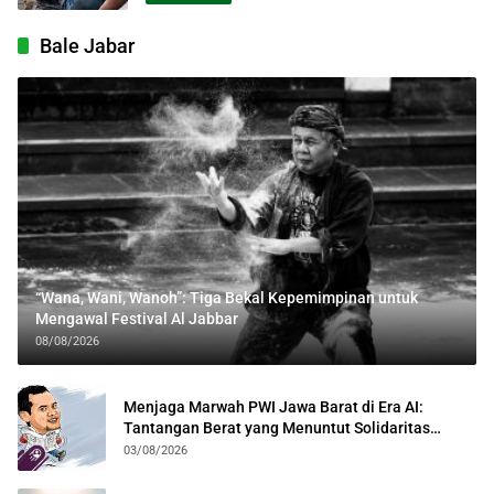
Bale Jabar
“Wana, Wani, Wanoh”: Tiga Bekal Kepemimpinan untuk
Mengawal Festival Al Jabbar
08/08/2026
Menjaga Marwah PWI Jawa Barat di Era AI:
Tantangan Berat yang Menuntut Solidaritas
Lintas Generasi
03/08/2026