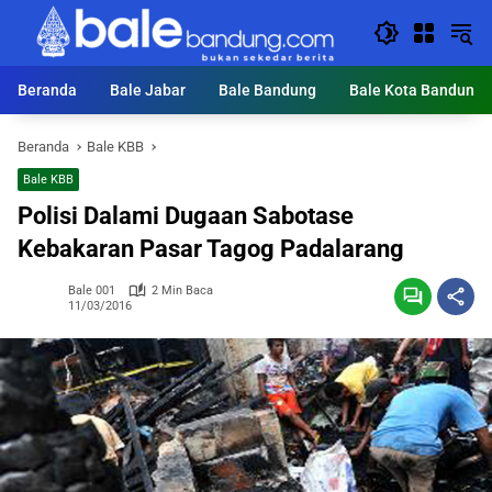
Langsung
ke
konten
Beranda
Bale Jabar
Bale Bandung
Bale Kota Bandung
Beranda
Bale KBB
Bale KBB
Polisi Dalami Dugaan Sabotase
Kebakaran Pasar Tagog Padalarang
Bale 001
2 Min Baca
11/03/2016