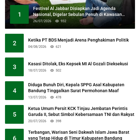
Festival Al Jabbar Disiapkan Jadi Agenda
1
Nasional, Digelar Sebulan Penuh di Kawasan
Masjid Raya Al Jabbar
26/07/2026
932
Ketika PT BDS Menjadi Arena Penghakiman Politik
2
04/08/2026
621
Kasasi Ditolak, Eks Kepsek MI Al Gozali Dieksekusi
3
18/07/2026
502
Diduga Bunuh Diri, Kepala SPPG Asal Kabupaten
4
Bandung Tinggalkan Surat Permohonan Maaf
13/07/2026
478
Ketua Umum Persit KCK Tinjau Jembatan Perintis
5
Garuda II, Sebut Simbol Kebersamaan TNI dan Rakyat
20/07/2026
398
Terbangan, Warisan Seni Dakwah Islam Jawa Barat
6
yang Tetap Hidup di Timur Kabupaten Bandung