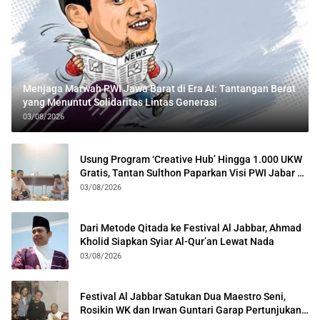
Menjaga Marwah PWI Jawa Barat di Era AI: Tantangan Berat
yang Menuntut Solidaritas Lintas Generasi
03/08/2026
Usung Program ‘Creative Hub’ Hingga 1.000 UKW
Gratis, Tantan Sulthon Paparkan Visi PWI Jabar di
Kota Bogor
03/08/2026
Dari Metode Qitada ke Festival Al Jabbar, Ahmad
Kholid Siapkan Syiar Al-Qur’an Lewat Nada
03/08/2026
Festival Al Jabbar Satukan Dua Maestro Seni,
Rosikin WK dan Irwan Guntari Garap Pertunjukan