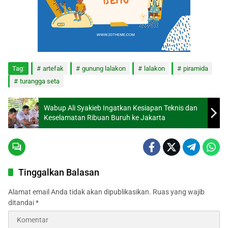
Tag:
artefak
gunung lalakon
lalakon
piramida
turangga seta
Wabup Ali Syakieb Ingatkan Kesiapan Teknis dan
Keselamatan Ribuan Buruh ke Jakarta
Tinggalkan Balasan
Alamat email Anda tidak akan dipublikasikan.
Ruas yang wajib
ditandai
*