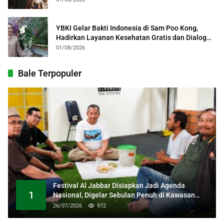
YBKI Gelar Bakti Indonesia di Sam Poo Kong,
Hadirkan Layanan Kesehatan Gratis dan Dialog
Kebangsaan
01/08/2026
Bale Terpopuler
Festival Al Jabbar Disiapkan Jadi Agenda
1
Nasional, Digelar Sebulan Penuh di Kawasan
Masjid Raya Al Jabbar
26/07/2026
972