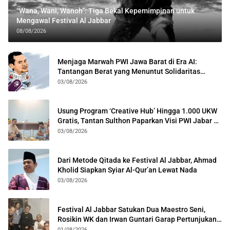
“Wana, Wani, Wanoh”: Tiga Bekal Kepemimpinan untuk
Mengawal Festival Al Jabbar
08/08/2026
Menjaga Marwah PWI Jawa Barat di Era AI:
Tantangan Berat yang Menuntut Solidaritas
Lintas Generasi
03/08/2026
Usung Program ‘Creative Hub’ Hingga 1.000 UKW
Gratis, Tantan Sulthon Paparkan Visi PWI Jabar di
Kota Bogor
03/08/2026
Dari Metode Qitada ke Festival Al Jabbar, Ahmad
Kholid Siapkan Syiar Al-Qur’an Lewat Nada
03/08/2026
Festival Al Jabbar Satukan Dua Maestro Seni,
Rosikin WK dan Irwan Guntari Garap Pertunjukan
Kolosal
01/08/2026