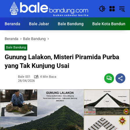
Langsung
ke
konten
Beranda
Bale Jabar
Bale Bandung
Bale Kota Bandung
Beranda
Bale Bandung
Bale Bandung
Gunung Lalakon, Misteri Piramida Purba
yang Tak Kunjung Usai
Bale 001
4 Min Baca
28/04/2026