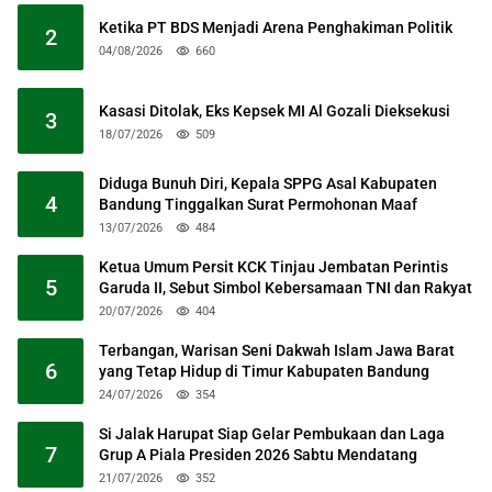
Ketika PT BDS Menjadi Arena Penghakiman Politik
2
04/08/2026
660
Kasasi Ditolak, Eks Kepsek MI Al Gozali Dieksekusi
3
18/07/2026
509
Diduga Bunuh Diri, Kepala SPPG Asal Kabupaten
4
Bandung Tinggalkan Surat Permohonan Maaf
13/07/2026
484
Ketua Umum Persit KCK Tinjau Jembatan Perintis
5
Garuda II, Sebut Simbol Kebersamaan TNI dan Rakyat
20/07/2026
404
Terbangan, Warisan Seni Dakwah Islam Jawa Barat
6
yang Tetap Hidup di Timur Kabupaten Bandung
24/07/2026
354
Si Jalak Harupat Siap Gelar Pembukaan dan Laga
7
Grup A Piala Presiden 2026 Sabtu Mendatang
21/07/2026
352