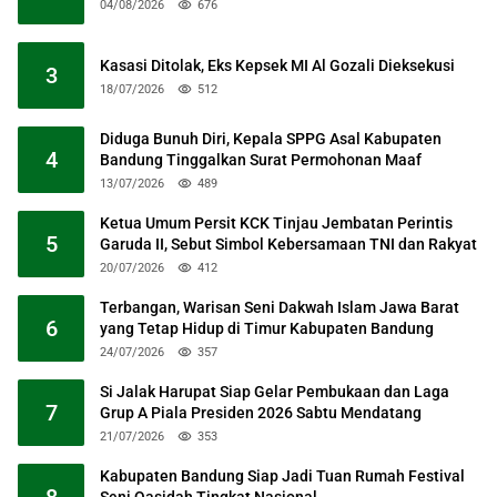
04/08/2026
676
Kasasi Ditolak, Eks Kepsek MI Al Gozali Dieksekusi
3
18/07/2026
512
Diduga Bunuh Diri, Kepala SPPG Asal Kabupaten
4
Bandung Tinggalkan Surat Permohonan Maaf
13/07/2026
489
Ketua Umum Persit KCK Tinjau Jembatan Perintis
5
Garuda II, Sebut Simbol Kebersamaan TNI dan Rakyat
20/07/2026
412
Terbangan, Warisan Seni Dakwah Islam Jawa Barat
6
yang Tetap Hidup di Timur Kabupaten Bandung
24/07/2026
357
Si Jalak Harupat Siap Gelar Pembukaan dan Laga
7
Grup A Piala Presiden 2026 Sabtu Mendatang
21/07/2026
353
Kabupaten Bandung Siap Jadi Tuan Rumah Festival