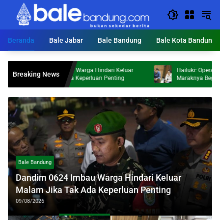
Langsung
ke
konten
Beranda
Bale Jabar
Bale Bandung
Bale Kota Bandung
624 Imbau Warga Hindari Keluar
Hailuki: Operasi Berskala Besar
Breaking News
ka Tak Ada Keperluan Penting
Maraknya Begal dan Peredaran 
Bale Bandung
Dandim 0624 Imbau Warga Hindari Keluar
Malam Jika Tak Ada Keperluan Penting
09/08/2026