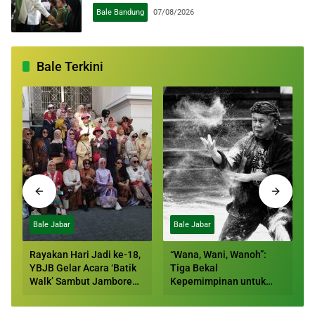
Bale Bandung
07/08/2026
Bale Terkini
Bale Jabar
Bale Jabar
Rayakan Hari Jadi ke-18,
“Wana, Wani, Wanoh”:
YBJB Gelar Acara ‘Batik
Tiga Bekal
Walk’ Sambut Jambore
Kepemimpinan untuk
Batik Jawa Barat 2026
Mengawal Festival Al
Jabbar