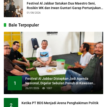
Festival Al Jabbar Satukan Dua Maestro Seni,
Rosikin WK dan Irwan Guntari Garap Pertunjukan
Kolosal
01/08/2026
Bale Terpopuler
Festival Al Jabbar Disiapkan Jadi Agenda
1
Nasional, Digelar Sebulan Penuh di Kawasan
Masjid Raya Al Jabbar
26/07/2026
1007
Ketika PT BDS Menjadi Arena Penghakiman Politik
2