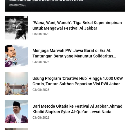
09/08/2026
“Wana, Wani, Wanoh”: Tiga Bekal Kepemimpinan
untuk Mengawal Festival Al Jabbar
08/08/2026
Menjaga Marwah PWI Jawa Barat di Era AI:
Tantangan Berat yang Menuntut Solidaritas
Lintas Generasi
03/08/2026
Usung Program ‘Creative Hub’ Hingga 1.000 UKW
Gratis, Tantan Sulthon Paparkan Visi PWI Jabar di
Kota Bogor
03/08/2026
Dari Metode Qitada ke Festival Al Jabbar, Ahmad
Kholid Siapkan Syiar Al-Qur’an Lewat Nada
03/08/2026