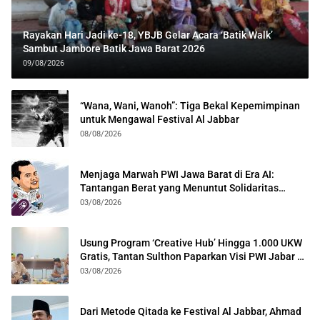
Rayakan Hari Jadi ke-18, YBJB Gelar Acara ‘Batik Walk’
Sambut Jambore Batik Jawa Barat 2026
09/08/2026
“Wana, Wani, Wanoh”: Tiga Bekal Kepemimpinan
untuk Mengawal Festival Al Jabbar
08/08/2026
Menjaga Marwah PWI Jawa Barat di Era AI:
Tantangan Berat yang Menuntut Solidaritas
Lintas Generasi
03/08/2026
Usung Program ‘Creative Hub’ Hingga 1.000 UKW
Gratis, Tantan Sulthon Paparkan Visi PWI Jabar di
Kota Bogor
03/08/2026
Dari Metode Qitada ke Festival Al Jabbar, Ahmad