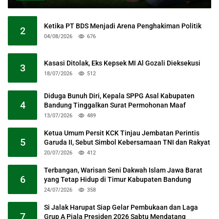
Ketika PT BDS Menjadi Arena Penghakiman Politik
2
04/08/2026
676
Kasasi Ditolak, Eks Kepsek MI Al Gozali Dieksekusi
3
18/07/2026
512
Diduga Bunuh Diri, Kepala SPPG Asal Kabupaten
4
Bandung Tinggalkan Surat Permohonan Maaf
13/07/2026
489
Ketua Umum Persit KCK Tinjau Jembatan Perintis
5
Garuda II, Sebut Simbol Kebersamaan TNI dan Rakyat
20/07/2026
412
Terbangan, Warisan Seni Dakwah Islam Jawa Barat
6
yang Tetap Hidup di Timur Kabupaten Bandung
24/07/2026
358
Si Jalak Harupat Siap Gelar Pembukaan dan Laga
7
Grup A Piala Presiden 2026 Sabtu Mendatang