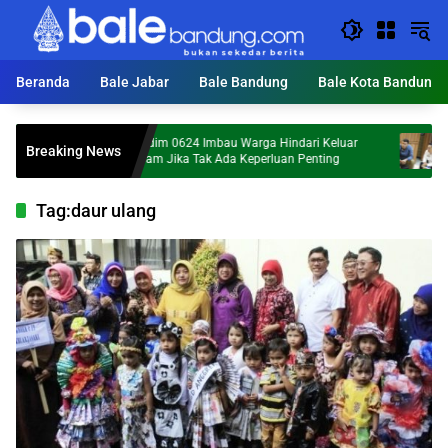
Langsung
ke
konten
Beranda
Bale Jabar
Bale Bandung
Bale Kota Bandung
Dandim 0624 Imbau Warga Hindari Keluar
Hailuki: 
Breaking News
Malam Jika Tak Ada Keperluan Penting
Maraknya 
Tag:
daur ulang