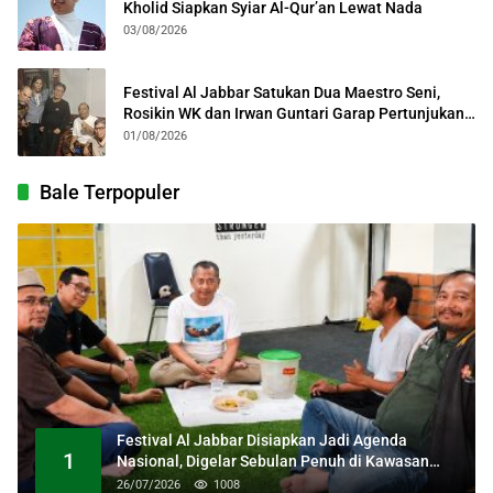
Kholid Siapkan Syiar Al-Qur’an Lewat Nada
03/08/2026
Festival Al Jabbar Satukan Dua Maestro Seni,
Rosikin WK dan Irwan Guntari Garap Pertunjukan
Kolosal
01/08/2026
Bale Terpopuler
Festival Al Jabbar Disiapkan Jadi Agenda
1
Nasional, Digelar Sebulan Penuh di Kawasan
Masjid Raya Al Jabbar
26/07/2026
1008