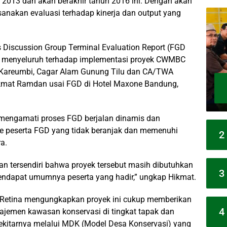
2013 dan akan berakhir tahun 2016 ini. Dengan akan
sanakan evaluasi terhadap kinerja dan output yang
 Discussion Group Terminal Evaluation Report (FGD
ra menyeluruh terhadap implementasi proyek CWMBC
t Kareumbi, Cagar Alam Gunung Tilu dan CA/TWA
ikmat Ramdan usai FGD di Hotel Maxone Bandung,
i mengamati proses FGD berjalan dinamis dan
me peserta FGD yang tidak beranjak dan memenuhi
2
a.
ian tersendiri bahwa proyek tersebut masih dibutuhkan
3
endapat umumnya peserta yang hadir,” ungkap Hikmat.
Retina mengungkapkan proyek ini cukup memberikan
4
ajemen kawasan konservasi di tingkat tapak dan
ekitarnya melalui MDK (Model Desa Konservasi) yang