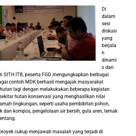
Di
dalam
sesi
diskusi
yang
berjala
n
dinami
s dan
ari SITH ITB, peserta FGD mengungkapkan berbagai
agai contoh MDK berhasil mengajak masyarakat
hutan lagi dengan melakukakan beberapa kegiatan
sekitar hutan konservasi yang menghasilkan nilai
mah lingkungan, seperti usaha pembibitan pohon,
dan kompos, pengelolaan air bersih, gula aren, ternak
entang.
proyek cukup menjawab masalah yang terjadi di