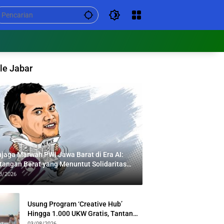
le Jabar
jaga Marwah PWI Jawa Barat di Era AI:
tangan Berat yang Menuntut Solidaritas
tas Generasi
8/2026
Usung Program ‘Creative Hub’
Hingga 1.000 UKW Gratis, Tantan
Sulthon Paparkan Visi PWI Jabar di
03/08/2026