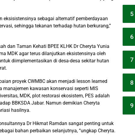
5
kan eksisistensinya sebagai alternatif pemberdayaan
rvasi, sehingga tekanan terhadap hutan berkurang,”
6
ah dan Taman Kehati BPEE KLHK Dr Cheryta Yunia
 MDK agar terus dilanjutkan eksistensinya oleh
7
ntuk diimplementasikan di desa-desa sekitar hutan
rat.
paian proyek CWMBC akan menjadi lesson learned
8
ja manajemen kawasan konservasi seperti MIS
ersitas, MDK, plot restorasi ekosistem, PES adalah
hadap BBKSDA Jabar. Namun demikian Cheryta
9
riasi hasilnya.
konsultannya Dr Hikmat Ramdan sangat penting untuk
ebagai bahan perbaikan selanjutnya, “ungkap Cheryta.