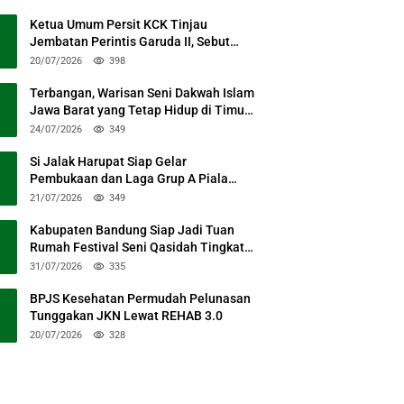
Ketua Umum Persit KCK Tinjau
Jembatan Perintis Garuda II, Sebut
Simbol Kebersamaan TNI dan Rakyat
20/07/2026
398
Terbangan, Warisan Seni Dakwah Islam
Jawa Barat yang Tetap Hidup di Timur
Kabupaten Bandung
24/07/2026
349
Si Jalak Harupat Siap Gelar
Pembukaan dan Laga Grup A Piala
Presiden 2026 Sabtu Mendatang
21/07/2026
349
Kabupaten Bandung Siap Jadi Tuan
Rumah Festival Seni Qasidah Tingkat
Nasional
31/07/2026
335
BPJS Kesehatan Permudah Pelunasan
Tunggakan JKN Lewat REHAB 3.0
20/07/2026
328