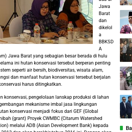
Jawa
Barat
dan
dikelol
a
BBKSD
A
am) Jawa Barat yang sebagian besar berada di hulu
elama ini hutan konservasi tersebut berperan penting
m seperti air bersih, biodiversitas, wisata alam,
ngsi dan manfaat hutan konservasi tersebut berjalan
onservasi harus ditingkatkan.
 konservasi, pengelolaan lanskap produksi di lahan
pengembangan mekanisme imbal jasa lingkungan
utan konservasi menjadi fokus dari GEF (Global
 hibah (grant) Proyek CWMBC (Citarum Watershed
ion) melalui ADB (Asian Development Bank) kepada
Ba