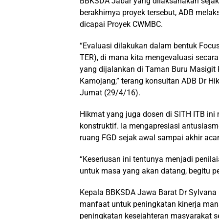
BBKSDA Jabar yang dilaksanakan sejak 
berakhirnya proyek tersebut, ADB melak
dicapai Proyek CWMBC.
“Evaluasi dilakukan dalam bentuk Focus
TER), di mana kita mengevaluasi seca
yang dijalankan di Taman Buru Masigi
Kamojang,” terang konsultan ADB Dr H
Jumat (29/4/16).
Hikmat yang juga dosen di SITH ITB in
konstruktif. Ia mengapresiasi antusias
ruang FGD sejak awal sampai akhir acar
“Keseriusan ini tentunya menjadi penila
untuk masa yang akan datang, begitu p
Kepala BBKSDA Jawa Barat Dr Sylvana 
manfaat untuk peningkatan kinerja man
peningkatan kesejahteran masyarakat s