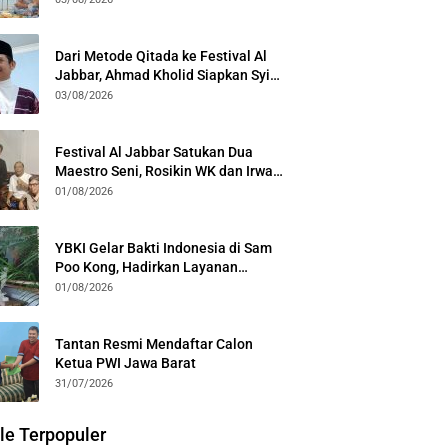
Kota Bogor
Dari Metode Qitada ke Festival Al
Jabbar, Ahmad Kholid Siapkan Syiar
Al-Qur’an Lewat Nada
03/08/2026
Festival Al Jabbar Satukan Dua
Maestro Seni, Rosikin WK dan Irwan
Guntari Garap Pertunjukan Kolosal
01/08/2026
YBKI Gelar Bakti Indonesia di Sam
Poo Kong, Hadirkan Layanan
Kesehatan Gratis dan Dialog
01/08/2026
Kebangsaan
Tantan Resmi Mendaftar Calon
Ketua PWI Jawa Barat
31/07/2026
le Terpopuler