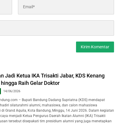
n Jadi Ketua IKA Trisakti Jabar, KDS Kenang
hingga Raih Gelar Doktor
14/06/2026
dung.com – Bupati Bandung Dadang Supriatna (KDS) mendapat
hadiri silaturahmi alumni, mahasiswa, dan calon mahasiswa
ti di Grand Aquila, Kota Bandung, Minggu, 14 Juni 2026. Dalam kegiatan
rcaya menjadi Ketua Pengurus Daerah Ikatan Alumni (IKA) Trisakti
usan tersebut disepakati tim presidium alumni yang juga menetapkan