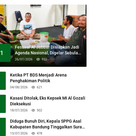
Festival Al Jabbar Disiapkan Jadi
1
Agenda Nasional, Digelar Sebulan
Penuh di Kawasan Masjid Raya Al
26/07/2026
932
Jabbar
Ketika PT BDS Menjadi Arena
Penghakiman Politik
04/08/2026
621
Kasasi Ditolak, Eks Kepsek MI Al Gozali
Dieksekusi
18/07/2026
502
Diduga Bunuh Diri, Kepala SPPG Asal
Kabupaten Bandung Tinggalkan Surat
Permohonan Maaf
13/07/2026
478