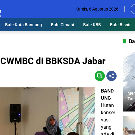
Kamis, 6 Agustus 2026
Bale Kota Bandung
Bale Cimahi
Bale KBB
Bale Bisnis
Ba
k CWMBC di BBKSDA Jabar
BAND
Men
UNG
–
Tan
Lin
Hutan
03/0
konser
vasi
yang
ada di