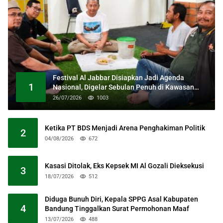
Festival Al Jabbar Disiapkan Jadi Agenda
1
Nasional, Digelar Sebulan Penuh di Kawasan
Masjid Raya Al Jabbar
26/07/2026
1003
Ketika PT BDS Menjadi Arena Penghakiman Politik
2
04/08/2026
672
Kasasi Ditolak, Eks Kepsek MI Al Gozali Dieksekusi
3
18/07/2026
512
Diduga Bunuh Diri, Kepala SPPG Asal Kabupaten
4
Bandung Tinggalkan Surat Permohonan Maaf
13/07/2026
488