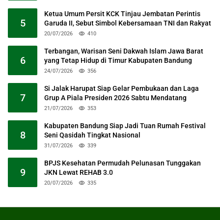
Ketua Umum Persit KCK Tinjau Jembatan Perintis
5
Garuda II, Sebut Simbol Kebersamaan TNI dan Rakyat
20/07/2026
410
Terbangan, Warisan Seni Dakwah Islam Jawa Barat
6
yang Tetap Hidup di Timur Kabupaten Bandung
24/07/2026
356
Si Jalak Harupat Siap Gelar Pembukaan dan Laga
7
Grup A Piala Presiden 2026 Sabtu Mendatang
21/07/2026
353
Kabupaten Bandung Siap Jadi Tuan Rumah Festival
8
Seni Qasidah Tingkat Nasional
31/07/2026
339
BPJS Kesehatan Permudah Pelunasan Tunggakan
9
JKN Lewat REHAB 3.0
20/07/2026
335