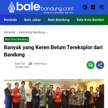
Langsung
ke
konten
Beranda
Bale Jabar
Bale Bandung
Bale Kota Bandung
Beranda
Bale Kota Bandung
Bale Kota Bandung
Banyak yang Keren Belum Tereksplor dari
Bandung
Bale 001
3 Min Baca
20/08/2016