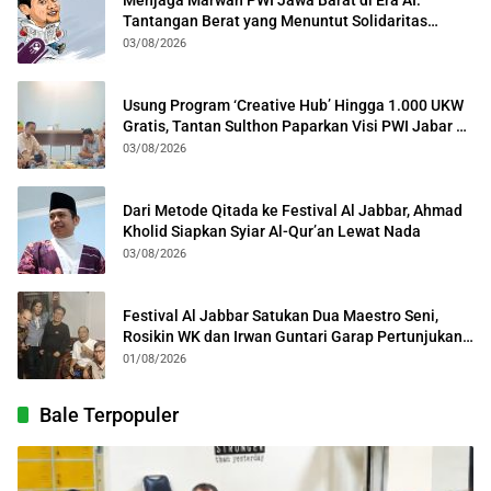
Menjaga Marwah PWI Jawa Barat di Era AI:
Tantangan Berat yang Menuntut Solidaritas
Lintas Generasi
03/08/2026
Usung Program ‘Creative Hub’ Hingga 1.000 UKW
Gratis, Tantan Sulthon Paparkan Visi PWI Jabar di
Kota Bogor
03/08/2026
Dari Metode Qitada ke Festival Al Jabbar, Ahmad
Kholid Siapkan Syiar Al-Qur’an Lewat Nada
03/08/2026
Festival Al Jabbar Satukan Dua Maestro Seni,
Rosikin WK dan Irwan Guntari Garap Pertunjukan
Kolosal
01/08/2026
Bale Terpopuler