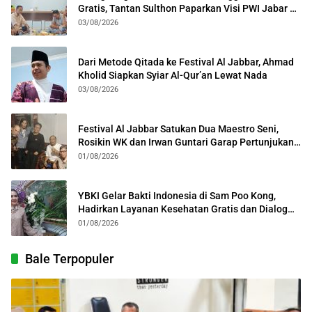
Gratis, Tantan Sulthon Paparkan Visi PWI Jabar di
Kota Bogor
03/08/2026
Dari Metode Qitada ke Festival Al Jabbar, Ahmad
Kholid Siapkan Syiar Al-Qur’an Lewat Nada
03/08/2026
Festival Al Jabbar Satukan Dua Maestro Seni,
Rosikin WK dan Irwan Guntari Garap Pertunjukan
Kolosal
01/08/2026
YBKI Gelar Bakti Indonesia di Sam Poo Kong,
Hadirkan Layanan Kesehatan Gratis dan Dialog
Kebangsaan
01/08/2026
Bale Terpopuler