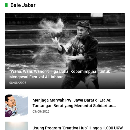
Bale Jabar
“Wana, Wani, Wanoh”: Tiga Bekal Kepemimpinan untuk
Mengawal Festival Al Jabbar
08/08/2026
Menjaga Marwah PWI Jawa Barat di Era AI:
Tantangan Berat yang Menuntut Solidaritas
Lintas Generasi
03/08/2026
Usung Program ‘Creative Hub’ Hingga 1.000 UKW