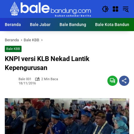
Langsung
ke
konten
Beranda
Bale Jabar
Bale Bandung
Bale Kota Bandung
Beranda
Bale KBB
Bale KBB
KNPI versi KLB Nekad Lantik
Kepengurusan
Bale 001
2 Min Baca
18/11/2016