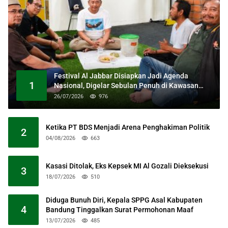
Festival Al Jabbar Disiapkan Jadi Agenda
1
Nasional, Digelar Sebulan Penuh di Kawasan
Masjid Raya Al Jabbar
26/07/2026
976
Ketika PT BDS Menjadi Arena Penghakiman Politik
2
04/08/2026
663
Kasasi Ditolak, Eks Kepsek MI Al Gozali Dieksekusi
3
18/07/2026
510
Diduga Bunuh Diri, Kepala SPPG Asal Kabupaten
4
Bandung Tinggalkan Surat Permohonan Maaf
13/07/2026
485