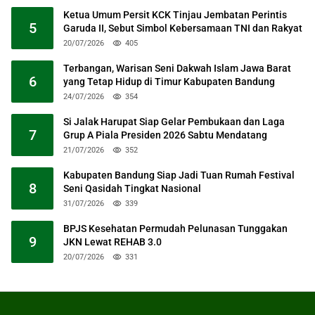
Ketua Umum Persit KCK Tinjau Jembatan Perintis
5
Garuda II, Sebut Simbol Kebersamaan TNI dan Rakyat
20/07/2026
405
Terbangan, Warisan Seni Dakwah Islam Jawa Barat
6
yang Tetap Hidup di Timur Kabupaten Bandung
24/07/2026
354
Si Jalak Harupat Siap Gelar Pembukaan dan Laga
7
Grup A Piala Presiden 2026 Sabtu Mendatang
21/07/2026
352
Kabupaten Bandung Siap Jadi Tuan Rumah Festival
8
Seni Qasidah Tingkat Nasional
31/07/2026
339
BPJS Kesehatan Permudah Pelunasan Tunggakan
9
JKN Lewat REHAB 3.0
20/07/2026
331