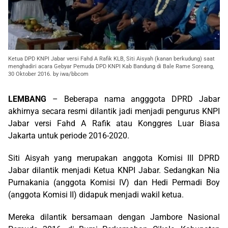
Ketua DPD KNPI Jabar versi Fahd A Rafik KLB, Siti Aisyah (kanan berkudung) saat
menghadiri acara Gebyar Pemuda DPD KNPI Kab Bandung di Bale Rame Soreang,
30 Oktober 2016. by iwa/bbcom
LEMBANG
– Beberapa nama angggota DPRD Jabar
akhirnya secara resmi dilantik jadi menjadi pengurus KNPI
Jabar versi Fahd A Rafik atau Konggres Luar Biasa
Jakarta untuk periode 2016-2020.
Siti Aisyah yang merupakan anggota Komisi III DPRD
Jabar dilantik menjadi Ketua KNPI Jabar. Sedangkan Nia
Purnakania (anggota Komisi IV) dan Hedi Permadi Boy
(anggota Komisi II) didapuk menjadi wakil ketua.
Mereka dilantik bersamaan dengan Jambore Nasional