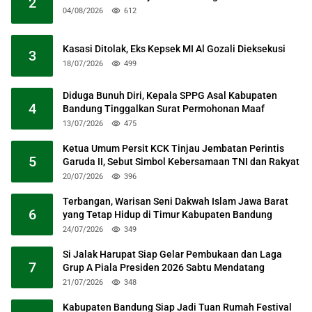
2
04/08/2026
612
Kasasi Ditolak, Eks Kepsek MI Al Gozali Dieksekusi
3
18/07/2026
499
Diduga Bunuh Diri, Kepala SPPG Asal Kabupaten
4
Bandung Tinggalkan Surat Permohonan Maaf
13/07/2026
475
Ketua Umum Persit KCK Tinjau Jembatan Perintis
5
Garuda II, Sebut Simbol Kebersamaan TNI dan Rakyat
20/07/2026
396
Terbangan, Warisan Seni Dakwah Islam Jawa Barat
6
yang Tetap Hidup di Timur Kabupaten Bandung
24/07/2026
349
Si Jalak Harupat Siap Gelar Pembukaan dan Laga
7
Grup A Piala Presiden 2026 Sabtu Mendatang
21/07/2026
348
Kabupaten Bandung Siap Jadi Tuan Rumah Festival