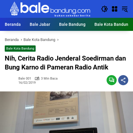
Langsung
ke
konten
Beranda
Bale Jabar
Bale Bandung
Bale Kota Bandung
Beranda
Bale Kota Bandung
Bale Kota Bandung
Nih, Cerita Radio Jenderal Soedirman dan
Bung Karno di Pameran Radio Antik
Bale 001
3 Min Baca
16/02/2019