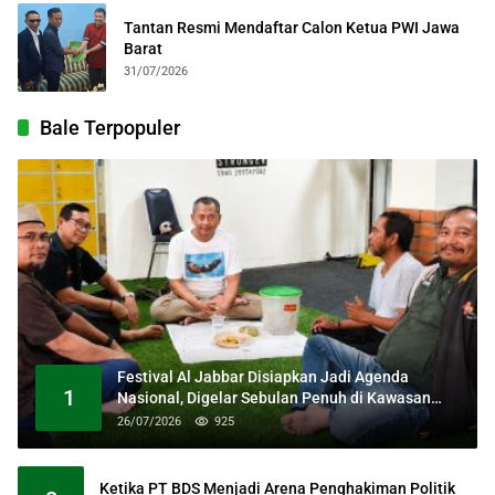
Tantan Resmi Mendaftar Calon Ketua PWI Jawa
Barat
31/07/2026
Bale Terpopuler
Festival Al Jabbar Disiapkan Jadi Agenda
1
Nasional, Digelar Sebulan Penuh di Kawasan
Masjid Raya Al Jabbar
26/07/2026
925
Ketika PT BDS Menjadi Arena Penghakiman Politik