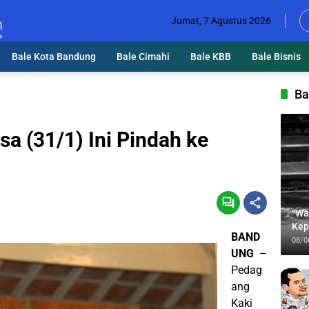
Jumat, 7 Agustus 2026
Bale Kota Bandung
Bale Cimahi
Bale KBB
Bale Bisnis
Ba
a (31/1) Ini Pindah ke
“Wa
Kep
BAND
Jab
08/0
UNG
–
Pedag
ang
Kaki