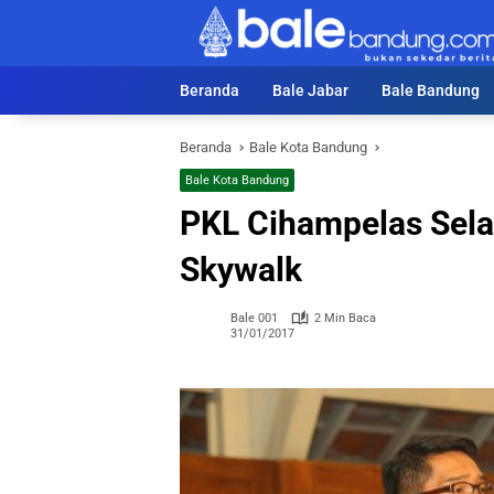
Langsung
ke
konten
Beranda
Bale Jabar
Bale Bandung
Beranda
Bale Kota Bandung
Bale Kota Bandung
PKL Cihampelas Selas
Skywalk
Bale 001
2 Min Baca
31/01/2017