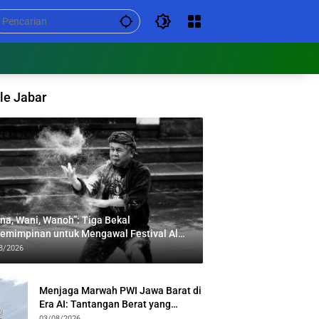
le Jabar
na, Wani, Wanoh”: Tiga Bekal
emimpinan untuk Mengawal Festival Al
bar
8/2026
Menjaga Marwah PWI Jawa Barat di
Era AI: Tantangan Berat yang
Menuntut Solidaritas Lintas
03/08/2026