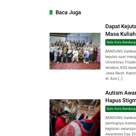
Baca Juga
Dapat Kejuta
Masa Kuliah 
Bale Kota Bandung
BANDUNG, baleban
kejutan saat meng
Universitas Trisak
tersebut, KDS dipe
Jawa Barat. Keput
dr. Azis […]
Autism Awar
Hapus Stig
Bale Kota Bandung
BANDUNG, baleba
pentingnya mening
kegiatan sepanjan
Awareness Day 202