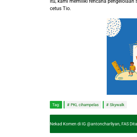
itu, kami memiliki rencana pengelolaan s
cetus Tio.
Tag:
PKL cihampelas
Skywalk
Nekad Komen di IG @antoncharliyan, FAS Dit