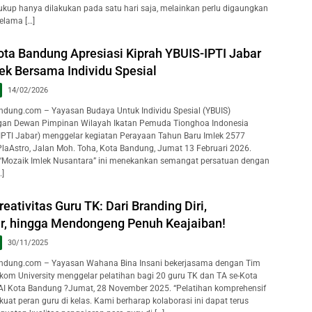
cukup hanya dilakukan pada satu hari saja, melainkan perlu digaungkan
elama […]
ota Bandung Apresiasi Kiprah YBUIS-IPTI Jabar
ek Bersama Individu Spesial
14/02/2026
dung.com – Yayasan Budaya Untuk Individu Spesial (YBUIS)
ngan Dewan Pimpinan Wilayah Ikatan Pemuda Tionghoa Indonesia
PTI Jabar) menggelar kegiatan Perayaan Tahun Baru Imlek 2577
i PlaAstro, Jalan Moh. Toha, Kota Bandung, Jumat 13 Februari 2026.
 “Mozaik Imlek Nusantara” ini menekankan semangat persatuan dengan
]
ativitas Guru TK: Dari Branding Diri,
, hingga Mendongeng Penuh Keajaiban!
30/11/2025
dung.com – Yayasan Wahana Bina Insani bekerjasama dengan Tim
kom University menggelar pelatihan bagi 20 guru TK dan TA se-Kota
AI Kota Bandung ?Jumat, 28 November 2025. “Pelatihan komprehensif
at peran guru di kelas. Kami berharap kolaborasi ini dapat terus