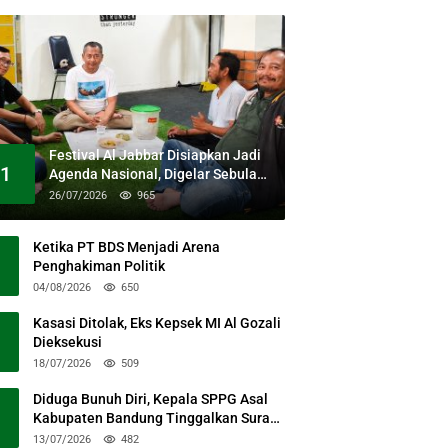
Festival Al Jabbar Disiapkan Jadi
1
Agenda Nasional, Digelar Sebulan
Penuh di Kawasan Masjid Raya Al
26/07/2026
965
Jabbar
Ketika PT BDS Menjadi Arena
Penghakiman Politik
04/08/2026
650
Kasasi Ditolak, Eks Kepsek MI Al Gozali
Dieksekusi
18/07/2026
509
Diduga Bunuh Diri, Kepala SPPG Asal
Kabupaten Bandung Tinggalkan Surat
Permohonan Maaf
13/07/2026
482