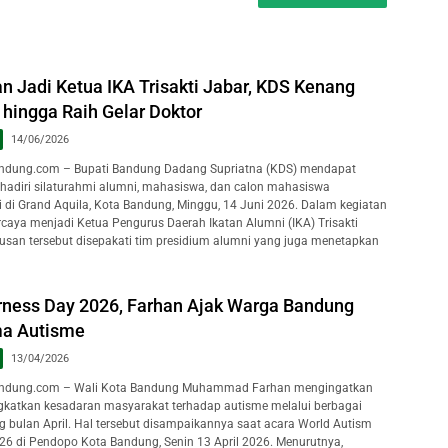
n Jadi Ketua IKA Trisakti Jabar, KDS Kenang
hingga Raih Gelar Doktor
14/06/2026
dung.com – Bupati Bandung Dadang Supriatna (KDS) mendapat
hadiri silaturahmi alumni, mahasiswa, dan calon mahasiswa
ti di Grand Aquila, Kota Bandung, Minggu, 14 Juni 2026. Dalam kegiatan
rcaya menjadi Ketua Pengurus Daerah Ikatan Alumni (IKA) Trisakti
usan tersebut disepakati tim presidium alumni yang juga menetapkan
ness Day 2026, Farhan Ajak Warga Bandung
ma Autisme
13/04/2026
ndung.com – Wali Kota Bandung Muhammad Farhan mengingatkan
katkan kesadaran masyarakat terhadap autisme melalui berbagai
g bulan April. Hal tersebut disampaikannya saat acara World Autism
6 di Pendopo Kota Bandung, Senin 13 April 2026. Menurutnya,