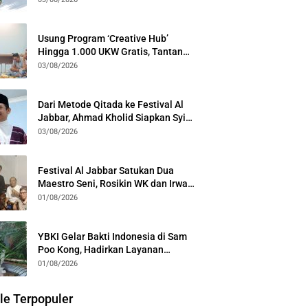
Generasi
Usung Program ‘Creative Hub’
Hingga 1.000 UKW Gratis, Tantan
Sulthon Paparkan Visi PWI Jabar di
03/08/2026
Kota Bogor
Dari Metode Qitada ke Festival Al
Jabbar, Ahmad Kholid Siapkan Syiar
Al-Qur’an Lewat Nada
03/08/2026
Festival Al Jabbar Satukan Dua
Maestro Seni, Rosikin WK dan Irwan
Guntari Garap Pertunjukan Kolosal
01/08/2026
YBKI Gelar Bakti Indonesia di Sam
Poo Kong, Hadirkan Layanan
Kesehatan Gratis dan Dialog
01/08/2026
Kebangsaan
le Terpopuler