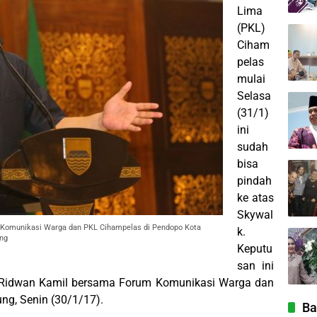
Lima
(PKL)
Ciham
pelas
mulai
Selasa
(31/1)
ini
sudah
bisa
pindah
ke atas
Skywal
 Komunikasi Warga dan PKL Cihampelas di Pendopo Kota
k.
ng
Keputu
san ini
ta Ridwan Kamil bersama Forum Komunikasi Warga dan
g, Senin (30/1/17).
Ba