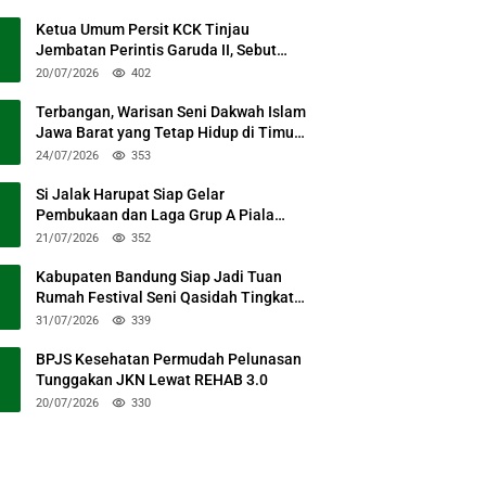
Ketua Umum Persit KCK Tinjau
Jembatan Perintis Garuda II, Sebut
Simbol Kebersamaan TNI dan Rakyat
20/07/2026
402
Terbangan, Warisan Seni Dakwah Islam
Jawa Barat yang Tetap Hidup di Timur
Kabupaten Bandung
24/07/2026
353
Si Jalak Harupat Siap Gelar
Pembukaan dan Laga Grup A Piala
Presiden 2026 Sabtu Mendatang
21/07/2026
352
Kabupaten Bandung Siap Jadi Tuan
Rumah Festival Seni Qasidah Tingkat
Nasional
31/07/2026
339
BPJS Kesehatan Permudah Pelunasan
Tunggakan JKN Lewat REHAB 3.0
20/07/2026
330