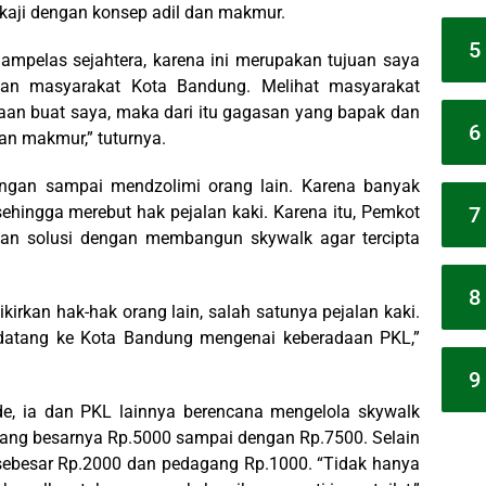
ikaji dengan konsep adil dan makmur.
5
mpelas sejahtera, karena ini merupakan tujuan saya
akan masyarakat Kota Bandung. Melihat masyarakat
n buat saya, maka dari itu gagasan yang bapak dan
6
an makmur,” tuturnya.
ngan sampai mendzolimi orang lain. Karena banyak
7
ehingga merebut hak pejalan kaki. Karena itu, Pemkot
n solusi dengan membangun skywalk agar tercipta
8
irkan hak-hak orang lain, salah satunya pejalan kaki.
datang ke Kota Bandung mengenai keberadaan PKL,”
9
de, ia dan PKL lainnya berencana mengelola skywalk
 yang besarnya Rp.5000 sampai dengan Rp.7500. Selain
g sebesar Rp.2000 dan pedagang Rp.1000. “Tidak hanya