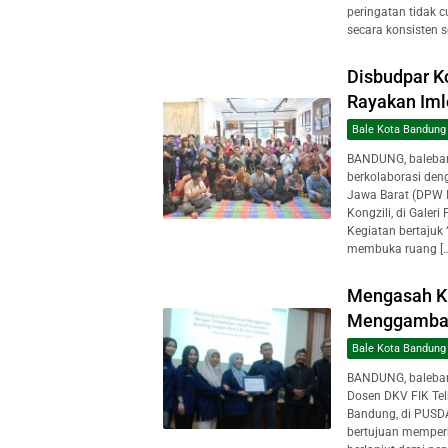
peringatan tidak 
secara konsisten s
Disbudpar K
Rayakan Iml
Bale Kota Bandung
BANDUNG, baleban
berkolaborasi de
Jawa Barat (DPW I
Kongzili, di Galer
Kegiatan bertajuk
membuka ruang […
Mengasah Kre
Menggambar
Bale Kota Bandung
BANDUNG, baleban
Dosen DKV FIK Tel
Bandung, di PUSD
bertujuan memperku