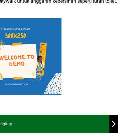
kywalk untuk anggaran kebersihan seperti iuran toilet,”
angkap