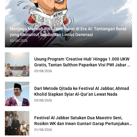
Menjaga Marwah PWI Jawa Barat di Era AI: Tantangan Berat
yang Menuntut Solidaritas Lintas Generasi
03/08/2026
Usung Program ‘Creative Hub’ Hingga 1.000 UKW
Gratis, Tantan Sulthon Paparkan Visi PWI Jabar di
Kota Bogor
03/08/2026
Dari Metode Qitada ke Festival Al Jabbar, Ahmad
Kholid Siapkan Syiar Al-Qur’an Lewat Nada
03/08/2026
Festival Al Jabbar Satukan Dua Maestro Seni,
Rosikin WK dan Irwan Guntari Garap Pertunjukan
Kolosal
01/08/2026