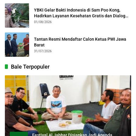
YBKI Gelar Bakti Indonesia di Sam Poo Kong,
Hadirkan Layanan Kesehatan Gratis dan Dialog
Kebangsaan
01/08/2026
Tantan Resmi Mendaftar Calon Ketua PWI Jawa
Barat
31/07/2026
Bale Terpopuler
Festival Al Jabbar Disiapkan Jadi Agenda