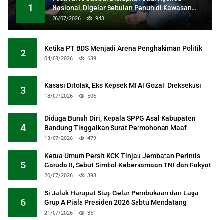
1
Nasional, Digelar Sebulan Penuh di Kawasan
Masjid Raya Al Jabbar
26/07/2026
943
Ketika PT BDS Menjadi Arena Penghakiman Politik
2
04/08/2026
639
Kasasi Ditolak, Eks Kepsek MI Al Gozali Dieksekusi
3
18/07/2026
506
Diduga Bunuh Diri, Kepala SPPG Asal Kabupaten
4
Bandung Tinggalkan Surat Permohonan Maaf
13/07/2026
479
Ketua Umum Persit KCK Tinjau Jembatan Perintis
5
Garuda II, Sebut Simbol Kebersamaan TNI dan Rakyat
20/07/2026
398
Si Jalak Harupat Siap Gelar Pembukaan dan Laga
6
Grup A Piala Presiden 2026 Sabtu Mendatang
21/07/2026
351