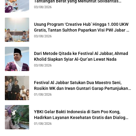
Tantangan Berat yang Menuntut Solidaritas
Lintas Generasi
03/08/2026
Usung Program ‘Creative Hub’ Hingga 1.000 UKW
Gratis, Tantan Sulthon Paparkan Visi PWI Jabar di
Kota Bogor
03/08/2026
Dari Metode Qitada ke Festival Al Jabbar, Ahmad
Kholid Siapkan Syiar Al-Qur’an Lewat Nada
03/08/2026
Festival Al Jabbar Satukan Dua Maestro Seni,
Rosikin WK dan Irwan Guntari Garap Pertunjukan
Kolosal
01/08/2026
YBKI Gelar Bakti Indonesia di Sam Poo Kong,
Hadirkan Layanan Kesehatan Gratis dan Dialog
Kebangsaan
01/08/2026