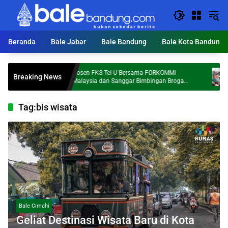
Langsung
ke
konten
Beranda
Bale Jabar
Bale Bandung
Bale Kota Bandung
Dosen FKS Tel-U Bersama FORKOMMI
KDS T
Breaking News
Al
Malaysia dan Sanggar Bimbingan Broga
Ton S
Perkuat Kolaborasi Internasional melalui
Pengabdian kepada Masyarakat
Tag:
bis wisata
Bale Cimahi
Geliat Destinasi Wisata Baru di Kota