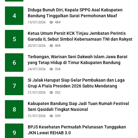
Diduga Bunuh Diri, Kepala SPPG Asal Kabupaten
4
Bandung Tinggalkan Surat Permohonan Maaf
13/07/2026
484
Ketua Umum Persit KCK Tinjau Jembatan Perintis
5
Garuda II, Sebut Simbol Kebersamaan TNI dan Rakyat
20/07/2026
404
Terbangan, Warisan Seni Dakwah Islam Jawa Barat
6
yang Tetap Hidup di Timur Kabupaten Bandung
24/07/2026
354
Si Jalak Harupat Siap Gelar Pembukaan dan Laga
7
Grup A Piala Presiden 2026 Sabtu Mendatang
21/07/2026
352
Kabupaten Bandung Siap Jadi Tuan Rumah Festival
8
Seni Qasidah Tingkat Nasional
31/07/2026
339
BPJS Kesehatan Permudah Pelunasan Tunggakan
9
JKN Lewat REHAB 3.0