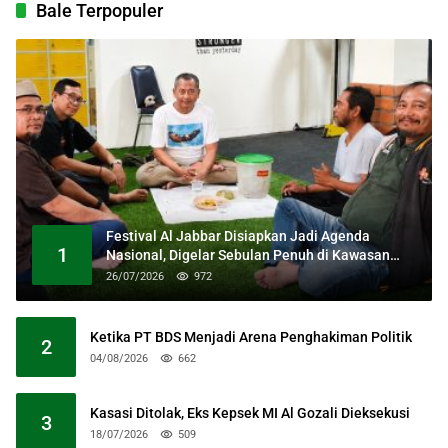
Bale Terpopuler
Festival Al Jabbar Disiapkan Jadi Agenda
1
Nasional, Digelar Sebulan Penuh di Kawasan
Masjid Raya Al Jabbar
26/07/2026
972
Ketika PT BDS Menjadi Arena Penghakiman Politik
2
04/08/2026
662
Kasasi Ditolak, Eks Kepsek MI Al Gozali Dieksekusi
3
18/07/2026
509