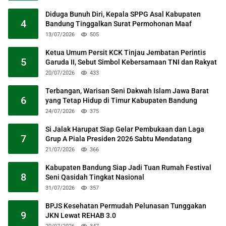
Diduga Bunuh Diri, Kepala SPPG Asal Kabupaten
4
Bandung Tinggalkan Surat Permohonan Maaf
13/07/2026
505
Ketua Umum Persit KCK Tinjau Jembatan Perintis
5
Garuda II, Sebut Simbol Kebersamaan TNI dan Rakyat
20/07/2026
433
Terbangan, Warisan Seni Dakwah Islam Jawa Barat
6
yang Tetap Hidup di Timur Kabupaten Bandung
24/07/2026
375
Si Jalak Harupat Siap Gelar Pembukaan dan Laga
7
Grup A Piala Presiden 2026 Sabtu Mendatang
21/07/2026
366
Kabupaten Bandung Siap Jadi Tuan Rumah Festival
8
Seni Qasidah Tingkat Nasional
31/07/2026
357
BPJS Kesehatan Permudah Pelunasan Tunggakan
9
JKN Lewat REHAB 3.0