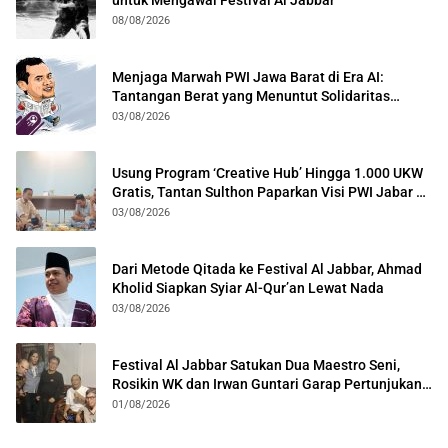
08/08/2026
Menjaga Marwah PWI Jawa Barat di Era AI:
Tantangan Berat yang Menuntut Solidaritas
Lintas Generasi
03/08/2026
Usung Program ‘Creative Hub’ Hingga 1.000 UKW
Gratis, Tantan Sulthon Paparkan Visi PWI Jabar di
Kota Bogor
03/08/2026
Dari Metode Qitada ke Festival Al Jabbar, Ahmad
Kholid Siapkan Syiar Al-Qur’an Lewat Nada
03/08/2026
Festival Al Jabbar Satukan Dua Maestro Seni,
Rosikin WK dan Irwan Guntari Garap Pertunjukan
Kolosal
01/08/2026