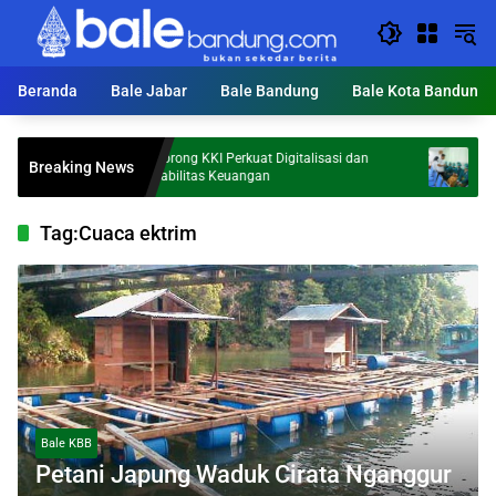
Langsung
ke
konten
Beranda
Bale Jabar
Bale Bandung
Bale Kota Bandung
KDS Dorong KKI Perkuat Digitalisasi dan
Tegas! KDS
Breaking News
Akuntabilitas Keuangan
Pasien Dis
Tag:
Cuaca ektrim
Bale KBB
Petani Japung Waduk Cirata Nganggur