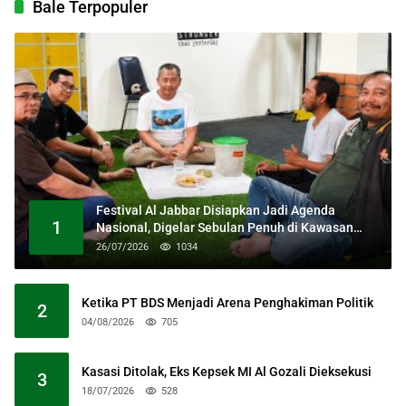
Bale Terpopuler
Festival Al Jabbar Disiapkan Jadi Agenda
1
Nasional, Digelar Sebulan Penuh di Kawasan
Masjid Raya Al Jabbar
26/07/2026
1034
Ketika PT BDS Menjadi Arena Penghakiman Politik
2
04/08/2026
705
Kasasi Ditolak, Eks Kepsek MI Al Gozali Dieksekusi
3
18/07/2026
528