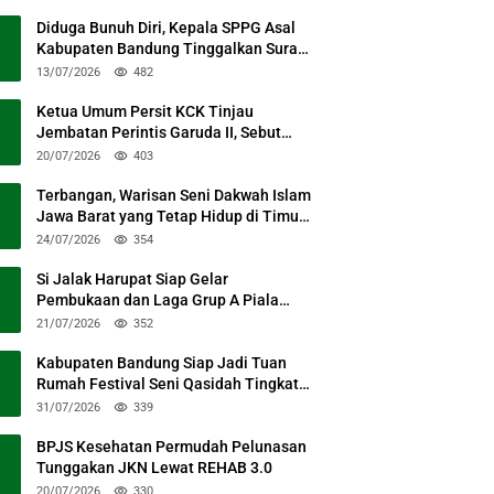
Diduga Bunuh Diri, Kepala SPPG Asal
Kabupaten Bandung Tinggalkan Surat
Permohonan Maaf
13/07/2026
482
Ketua Umum Persit KCK Tinjau
Jembatan Perintis Garuda II, Sebut
Simbol Kebersamaan TNI dan Rakyat
20/07/2026
403
Terbangan, Warisan Seni Dakwah Islam
Jawa Barat yang Tetap Hidup di Timur
Kabupaten Bandung
24/07/2026
354
Si Jalak Harupat Siap Gelar
Pembukaan dan Laga Grup A Piala
Presiden 2026 Sabtu Mendatang
21/07/2026
352
Kabupaten Bandung Siap Jadi Tuan
Rumah Festival Seni Qasidah Tingkat
Nasional
31/07/2026
339
BPJS Kesehatan Permudah Pelunasan
Tunggakan JKN Lewat REHAB 3.0
20/07/2026
330