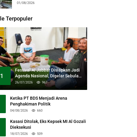
Kesehatan Gratis dan Dialog
01/08/2026
Kebangsaan
le Terpopuler
Festival Al Jabbar Disiapkan Jadi
1
Agenda Nasional, Digelar Sebulan
Penuh di Kawasan Masjid Raya Al
26/07/2026
967
Jabbar
Ketika PT BDS Menjadi Arena
Penghakiman Politik
04/08/2026
660
Kasasi Ditolak, Eks Kepsek MI Al Gozali
Dieksekusi
18/07/2026
509