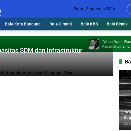
Sabtu, 8 Agustus 2026
Bale Kota Bandung
Bale Cimahi
Bale KBB
Bale Bisnis
“Wana, Wani, Wanoh”: Ti
Kepemimpinan untuk Men
asitas SDM dan Infrastruktur
Jabbar
Ba
“Wa
Kep
Jab
08/0