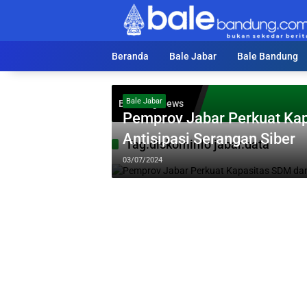
Langsung
ke
konten
Beranda
Bale Jabar
Bale Bandung
Bale Jabar
Breaking News
Pemprov Jabar Perkuat Kap
Antisipasi Serangan Siber
Tag:
diskominfo jabar.data
03/07/2024