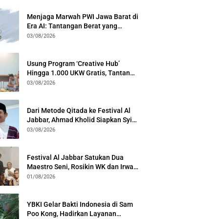
Menjaga Marwah PWI Jawa Barat di
Era AI: Tantangan Berat yang
Menuntut Solidaritas Lintas
03/08/2026
Generasi
Usung Program ‘Creative Hub’
Hingga 1.000 UKW Gratis, Tantan
Sulthon Paparkan Visi PWI Jabar di
03/08/2026
Kota Bogor
Dari Metode Qitada ke Festival Al
Jabbar, Ahmad Kholid Siapkan Syiar
Al-Qur’an Lewat Nada
03/08/2026
Festival Al Jabbar Satukan Dua
Maestro Seni, Rosikin WK dan Irwan
Guntari Garap Pertunjukan Kolosal
01/08/2026
YBKI Gelar Bakti Indonesia di Sam
Poo Kong, Hadirkan Layanan