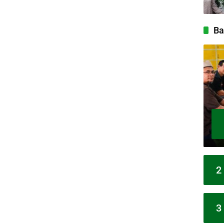
Ba
2
3