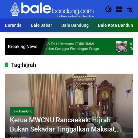
Langsung
ke
konten
Beranda
Bale Jabar
Bale Bandung
Bale Kota Bandung
Dosen FKS Tel-U Bersama FORKOMMI
KDS Target
Breaking News
Malaysia dan Sanggar Bimbingan Broga
Ton Sampah 
Perkuat Kolaborasi Internasional melalui
Pengabdian kepada Masyarakat
Tag:
hijrah
Bale Bandung
Ketua MWCNU Rancaekek: Hijrah
Bukan Sekadar Tinggalkan Maksiat,