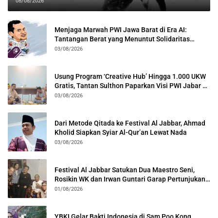
08/08/2026
Menjaga Marwah PWI Jawa Barat di Era AI:
Tantangan Berat yang Menuntut Solidaritas
Lintas Generasi
03/08/2026
Usung Program ‘Creative Hub’ Hingga 1.000 UKW
Gratis, Tantan Sulthon Paparkan Visi PWI Jabar di
Kota Bogor
03/08/2026
Dari Metode Qitada ke Festival Al Jabbar, Ahmad
Kholid Siapkan Syiar Al-Qur’an Lewat Nada
03/08/2026
Festival Al Jabbar Satukan Dua Maestro Seni,
Rosikin WK dan Irwan Guntari Garap Pertunjukan
Kolosal
01/08/2026
YBKI Gelar Bakti Indonesia di Sam Poo Kong,