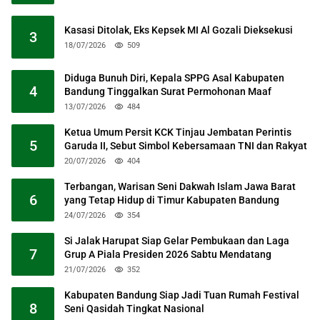
Kasasi Ditolak, Eks Kepsek MI Al Gozali Dieksekusi
3
18/07/2026
509
Diduga Bunuh Diri, Kepala SPPG Asal Kabupaten
4
Bandung Tinggalkan Surat Permohonan Maaf
13/07/2026
484
Ketua Umum Persit KCK Tinjau Jembatan Perintis
5
Garuda II, Sebut Simbol Kebersamaan TNI dan Rakyat
20/07/2026
404
Terbangan, Warisan Seni Dakwah Islam Jawa Barat
6
yang Tetap Hidup di Timur Kabupaten Bandung
24/07/2026
354
Si Jalak Harupat Siap Gelar Pembukaan dan Laga
7
Grup A Piala Presiden 2026 Sabtu Mendatang
21/07/2026
352
Kabupaten Bandung Siap Jadi Tuan Rumah Festival
8
Seni Qasidah Tingkat Nasional