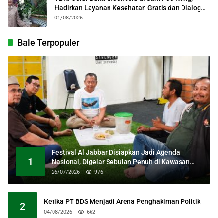
Hadirkan Layanan Kesehatan Gratis dan Dialog
Kebangsaan
01/08/2026
Bale Terpopuler
Festival Al Jabbar Disiapkan Jadi Agenda
1
Nasional, Digelar Sebulan Penuh di Kawasan
Masjid Raya Al Jabbar
26/07/2026
976
Ketika PT BDS Menjadi Arena Penghakiman Politik
2
04/08/2026
662