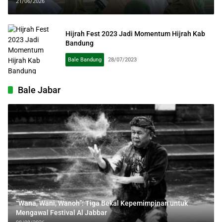
Tapi Juga Terus Tingkatkan Iman dan
21/06/2026
Takwa
Hijrah Fest 2023 Jadi Momentum Hijrah Kab
Bandung
Bale Bandung
28/07/2023
Bale Jabar
“Wana, Wani, Wanoh”: Tiga Bekal Kepemimpinan untuk
Mengawal Festival Al Jabbar