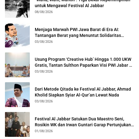
untuk Mengawal Festival Al Jabbar
08/08/2026
Menjaga Marwah PWI Jawa Barat di Era AI:
Tantangan Berat yang Menuntut Solidaritas
Lintas Generasi
03/08/2026
Usung Program ‘Creative Hub’ Hingga 1.000 UKW
Gratis, Tantan Sulthon Paparkan Visi PWI Jabar di
Kota Bogor
03/08/2026
Dari Metode Qitada ke Festival Al Jabbar, Ahmad
Kholid Siapkan Syiar Al-Qur’an Lewat Nada
03/08/2026
Festival Al Jabbar Satukan Dua Maestro Seni,
Rosikin WK dan Irwan Guntari Garap Pertunjukan
Kolosal
01/08/2026