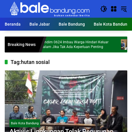
Langsung
ke
konten
Beranda
Bale Jabar
Bale Bandung
Bale Kota Bandung
Dandim 0624 Imbau Warga Hindari Keluar
Hailuki
Breaking News
Malam Jika Tak Ada Keperluan Penting
Marakny
Tag:
hutan sosial
Bale Kota Bandung
Aktivis Lingkungan Tolak Penurunan