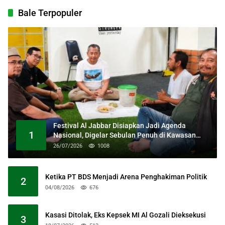
Bale Terpopuler
Festival Al Jabbar Disiapkan Jadi Agenda
1
Nasional, Digelar Sebulan Penuh di Kawasan
Masjid Raya Al Jabbar
26/07/2026
1008
Ketika PT BDS Menjadi Arena Penghakiman Politik
2
04/08/2026
676
Kasasi Ditolak, Eks Kepsek MI Al Gozali Dieksekusi
3