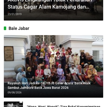
Status Cagar Alam Kamojang dan
Papandayan
23/01/2019
Bale Jabar
Rayakan Hari Jadi ke-18, YBJB Gelar Acara ‘Batik Walk’
Sambut Jambore Batik Jawa Barat 2026
09/08/2026
“Wana, Wani, Wanoh”: Tiga Bekal Kepemimpinan