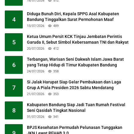
18/07/2026
512
Diduga Bunuh Diri, Kepala SPPG Asal Kabupaten
4
Bandung Tinggalkan Surat Permohonan Maaf
13/07/2026
489
Ketua Umum Persit KCK Tinjau Jembatan Perintis
5
Garuda II, Sebut Simbol Kebersamaan TNI dan Rakyat
20/07/2026
412
Terbangan, Warisan Seni Dakwah Islam Jawa Barat
6
yang Tetap Hidup di Timur Kabupaten Bandung
24/07/2026
358
Si Jalak Harupat Siap Gelar Pembukaan dan Laga
7
Grup A Piala Presiden 2026 Sabtu Mendatang
21/07/2026
353
Kabupaten Bandung Siap Jadi Tuan Rumah Festival
8
Seni Qasidah Tingkat Nasional
31/07/2026
341
BPJS Kesehatan Permudah Pelunasan Tunggakan
9
JKN Lewat REHAB 3.0