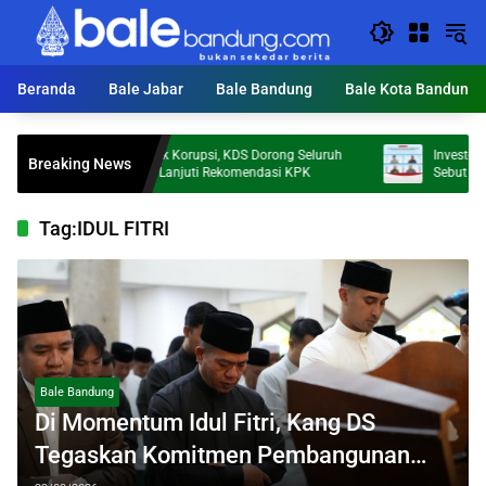
Langsung
ke
konten
Beranda
Bale Jabar
Bale Bandung
Bale Kota Bandung
Cegah Praktik Korupsi, KDS Dorong Seluruh
Investor Pasar Mo
Breaking News
OPD Tindak Lanjuti Rekomendasi KPK
Sebut Kepercayaan
Tag:
IDUL FITRI
Bale Bandung
Di Momentum Idul Fitri, Kang DS
Tegaskan Komitmen Pembangunan