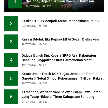
1
Nasional, Digelar Sebulan Penuh di Kawasan
Masjid Raya Al Jabbar
26/07/2026
936
Ketika PT BDS Menjadi Arena Penghakiman Politik
2
04/08/2026
631
Kasasi Ditolak, Eks Kepsek MI Al Gozali Dieksekusi
3
18/07/2026
504
Diduga Bunuh Diri, Kepala SPPG Asal Kabupaten
4
Bandung Tinggalkan Surat Permohonan Maaf
13/07/2026
479
Ketua Umum Persit KCK Tinjau Jembatan Perintis
5
Garuda II, Sebut Simbol Kebersamaan TNI dan Rakyat
20/07/2026
398
Terbangan, Warisan Seni Dakwah Islam Jawa Barat
6
yang Tetap Hidup di Timur Kabupaten Bandung
24/07/2026
349