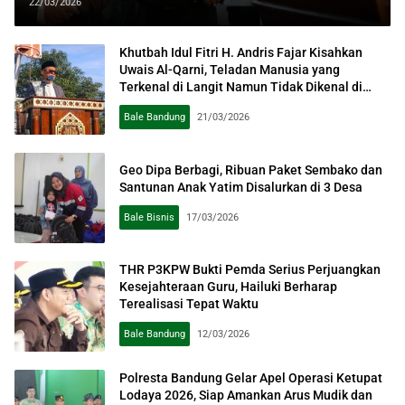
Nyata untuk Warga Kabupaten
22/03/2026
Bandung
Khutbah Idul Fitri H. Andris Fajar Kisahkan
Uwais Al-Qarni, Teladan Manusia yang
Terkenal di Langit Namun Tidak Dikenal di
Bumi
Bale Bandung
21/03/2026
Geo Dipa Berbagi, Ribuan Paket Sembako dan
Santunan Anak Yatim Disalurkan di 3 Desa
Bale Bisnis
17/03/2026
THR P3KPW Bukti Pemda Serius Perjuangkan
Kesejahteraan Guru, Hailuki Berharap
Terealisasi Tepat Waktu
Bale Bandung
12/03/2026
Polresta Bandung Gelar Apel Operasi Ketupat
Lodaya 2026, Siap Amankan Arus Mudik dan