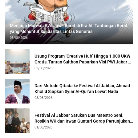
Menjaga Marwah PWI Jawa Barat di Era AI: Tantangan Berat
yang Menuntut Solidaritas Lintas Generasi
03/08/2026
Usung Program ‘Creative Hub’ Hingga 1.000 UKW
Gratis, Tantan Sulthon Paparkan Visi PWI Jabar di
Kota Bogor
03/08/2026
Dari Metode Qitada ke Festival Al Jabbar, Ahmad
Kholid Siapkan Syiar Al-Qur’an Lewat Nada
03/08/2026
Festival Al Jabbar Satukan Dua Maestro Seni,
Rosikin WK dan Irwan Guntari Garap Pertunjukan
Kolosal
01/08/2026