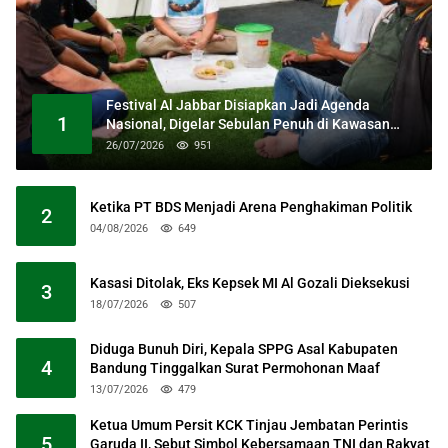
Festival Al Jabbar Disiapkan Jadi Agenda
1
Nasional, Digelar Sebulan Penuh di Kawasan
Masjid Raya Al Jabbar
26/07/2026
951
Ketika PT BDS Menjadi Arena Penghakiman Politik
2
04/08/2026
649
Kasasi Ditolak, Eks Kepsek MI Al Gozali Dieksekusi
3
18/07/2026
507
Diduga Bunuh Diri, Kepala SPPG Asal Kabupaten
4
Bandung Tinggalkan Surat Permohonan Maaf
13/07/2026
479
Ketua Umum Persit KCK Tinjau Jembatan Perintis
5
Garuda II, Sebut Simbol Kebersamaan TNI dan Rakyat