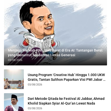
Menjaga Marwah PWI Jawa Barat di Era AI: Tantangan Berat
yang Menuntut Solidaritas Lintas Generasi
03/08/2026
Usung Program ‘Creative Hub’ Hingga 1.000 UKW
Gratis, Tantan Sulthon Paparkan Visi PWI Jabar di
Kota Bogor
03/08/2026
Dari Metode Qitada ke Festival Al Jabbar, Ahmad
Kholid Siapkan Syiar Al-Qur’an Lewat Nada
03/08/2026