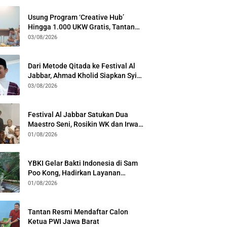
Usung Program ‘Creative Hub’
Hingga 1.000 UKW Gratis, Tantan
Sulthon Paparkan Visi PWI Jabar di
03/08/2026
Kota Bogor
Dari Metode Qitada ke Festival Al
Jabbar, Ahmad Kholid Siapkan Syiar
Al-Qur’an Lewat Nada
03/08/2026
Festival Al Jabbar Satukan Dua
Maestro Seni, Rosikin WK dan Irwan
Guntari Garap Pertunjukan Kolosal
01/08/2026
YBKI Gelar Bakti Indonesia di Sam
Poo Kong, Hadirkan Layanan
Kesehatan Gratis dan Dialog
01/08/2026
Kebangsaan
Tantan Resmi Mendaftar Calon
Ketua PWI Jawa Barat