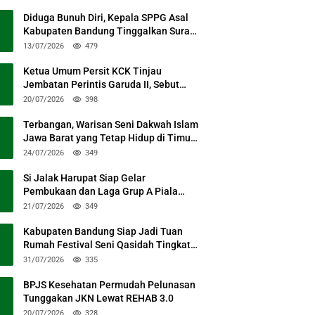
Diduga Bunuh Diri, Kepala SPPG Asal
Kabupaten Bandung Tinggalkan Surat
Permohonan Maaf
13/07/2026
479
Ketua Umum Persit KCK Tinjau
Jembatan Perintis Garuda II, Sebut
Simbol Kebersamaan TNI dan Rakyat
20/07/2026
398
Terbangan, Warisan Seni Dakwah Islam
Jawa Barat yang Tetap Hidup di Timur
Kabupaten Bandung
24/07/2026
349
Si Jalak Harupat Siap Gelar
Pembukaan dan Laga Grup A Piala
Presiden 2026 Sabtu Mendatang
21/07/2026
349
Kabupaten Bandung Siap Jadi Tuan
Rumah Festival Seni Qasidah Tingkat
Nasional
31/07/2026
335
BPJS Kesehatan Permudah Pelunasan
Tunggakan JKN Lewat REHAB 3.0
20/07/2026
328