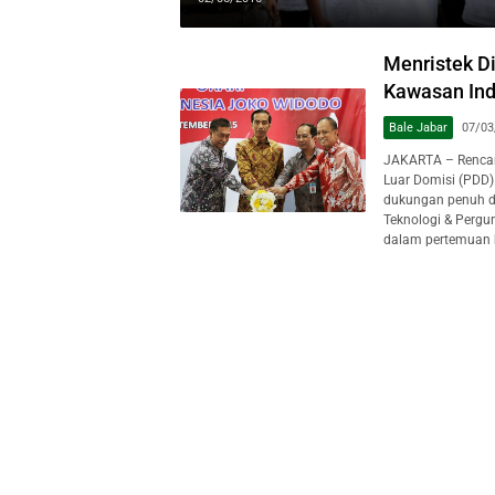
Menristek D
Kawasan Ind
Bale Jabar
07/03
JAKARTA – Rencan
Luar Domisi (PDD)
dukungan penuh di
Teknologi & Pergur
dalam pertemuan 