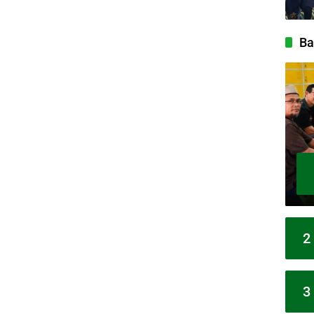
Ba
2
3