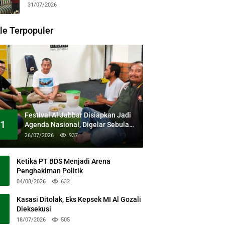
31/07/2026
le Terpopuler
Festival Al Jabbar Disiapkan Jadi
1
Agenda Nasional, Digelar Sebulan
Penuh di Kawasan Masjid Raya Al
26/07/2026
937
Jabbar
Ketika PT BDS Menjadi Arena
Penghakiman Politik
04/08/2026
632
Kasasi Ditolak, Eks Kepsek MI Al Gozali
Dieksekusi
18/07/2026
505