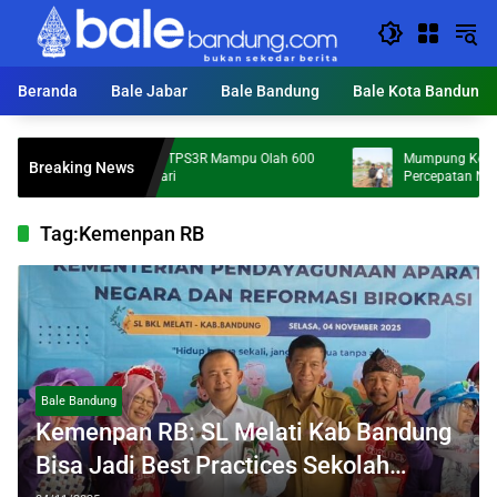
Langsung
ke
konten
Beranda
Bale Jabar
Bale Bandung
Bale Kota Bandung
KDS Targetkan 172 TPS3R Mampu Olah 600
Mumpung Kemarau, Bup
Breaking News
Ton Sampah per Hari
Percepatan Normalisasi
Tag:
Kemenpan RB
Bale Bandung
Kemenpan RB: SL Melati Kab Bandung
Bisa Jadi Best Practices Sekolah