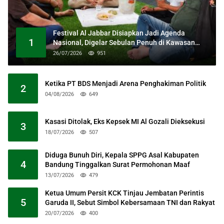
Festival Al Jabbar Disiapkan Jadi Agenda
1
Nasional, Digelar Sebulan Penuh di Kawasan
Masjid Raya Al Jabbar
26/07/2026
951
Ketika PT BDS Menjadi Arena Penghakiman Politik
2
04/08/2026
649
Kasasi Ditolak, Eks Kepsek MI Al Gozali Dieksekusi
3
18/07/2026
507
Diduga Bunuh Diri, Kepala SPPG Asal Kabupaten
4
Bandung Tinggalkan Surat Permohonan Maaf
13/07/2026
479
Ketua Umum Persit KCK Tinjau Jembatan Perintis
5
Garuda II, Sebut Simbol Kebersamaan TNI dan Rakyat
20/07/2026
400