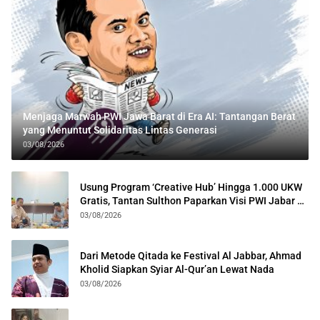
Menjaga Marwah PWI Jawa Barat di Era AI: Tantangan Berat
yang Menuntut Solidaritas Lintas Generasi
03/08/2026
Usung Program ‘Creative Hub’ Hingga 1.000 UKW
Gratis, Tantan Sulthon Paparkan Visi PWI Jabar di
Kota Bogor
03/08/2026
Dari Metode Qitada ke Festival Al Jabbar, Ahmad
Kholid Siapkan Syiar Al-Qur’an Lewat Nada
03/08/2026