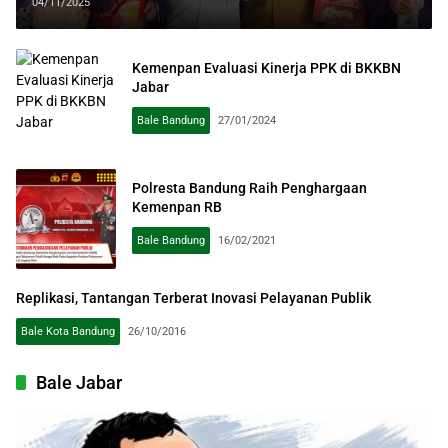
Lansia
04/11/2025
Kemenpan Evaluasi Kinerja PPK di BKKBN
Jabar
Bale Bandung
27/01/2024
Polresta Bandung Raih Penghargaan
Kemenpan RB
Bale Bandung
16/02/2021
Replikasi, Tantangan Terberat Inovasi Pelayanan Publik
Bale Kota Bandung
26/10/2016
Bale Jabar