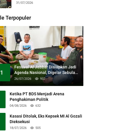
31/07/2026
le Terpopuler
Festival Al Jabbar Disiapkan Jadi
1
Agenda Nasional, Digelar Sebulan
Penuh di Kawasan Masjid Raya Al
26/07/2026
937
Jabbar
Ketika PT BDS Menjadi Arena
Penghakiman Politik
04/08/2026
632
Kasasi Ditolak, Eks Kepsek MI Al Gozali
Dieksekusi
18/07/2026
505