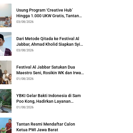
Usung Program ‘Creative Hub’
Hingga 1.000 UKW Gratis, Tantan
Sulthon Paparkan Visi PWI Jabar di
03/08/2026
Kota Bogor
Dari Metode Qitada ke Festival Al
Jabbar, Ahmad Kholid Siapkan Syiar
Al-Qur’an Lewat Nada
03/08/2026
Festival Al Jabbar Satukan Dua
Maestro Seni, Rosikin WK dan Irwan
Guntari Garap Pertunjukan Kolosal
01/08/2026
YBKI Gelar Bakti Indonesia di Sam
Poo Kong, Hadirkan Layanan
Kesehatan Gratis dan Dialog
01/08/2026
Kebangsaan
Tantan Resmi Mendaftar Calon
Ketua PWI Jawa Barat