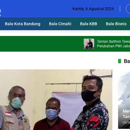
Kamis, 6 Agustus 2026
Bale Kota Bandung
Bale Cimahi
Bale KBB
Bale Bisnis
Tantan Sulthon Tawarkan 5 P
Perubahan PWI Jabar, Wartaw
Jadi Prioritas
Ba
Men
Tan
Lin
03/0