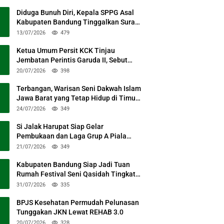
Diduga Bunuh Diri, Kepala SPPG Asal
Kabupaten Bandung Tinggalkan Surat
Permohonan Maaf
13/07/2026
479
Ketua Umum Persit KCK Tinjau
Jembatan Perintis Garuda II, Sebut
Simbol Kebersamaan TNI dan Rakyat
20/07/2026
398
Terbangan, Warisan Seni Dakwah Islam
Jawa Barat yang Tetap Hidup di Timur
Kabupaten Bandung
24/07/2026
349
Si Jalak Harupat Siap Gelar
Pembukaan dan Laga Grup A Piala
Presiden 2026 Sabtu Mendatang
21/07/2026
349
Kabupaten Bandung Siap Jadi Tuan
Rumah Festival Seni Qasidah Tingkat
Nasional
31/07/2026
335
BPJS Kesehatan Permudah Pelunasan
Tunggakan JKN Lewat REHAB 3.0
20/07/2026
328