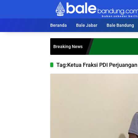
Langsung
ke
konten
Beranda
Bale Jabar
Bale Bandung
Breaking News
Tag:
Ketua Fraksi PDI Perjuangan