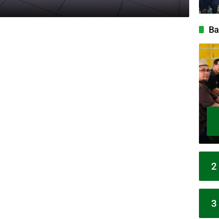
Ba
2
3