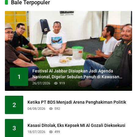
Bale Terpopuler
Festival Al Jabbar Disiapkan Jadi Agenda
1
Nasional, Digelar Sebulan Penuh di Kawasan
Masjid Raya Al Jabbar
26/07/2026
919
Ketika PT BDS Menjadi Arena Penghakiman Politik
2
04/08/2026
592
Kasasi Ditolak, Eks Kepsek MI Al Gozali Dieksekusi
3
18/07/2026
499