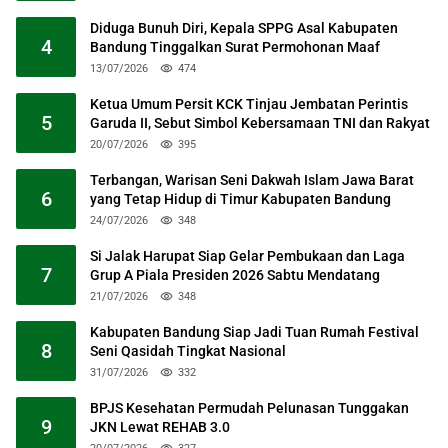
Diduga Bunuh Diri, Kepala SPPG Asal Kabupaten
4
Bandung Tinggalkan Surat Permohonan Maaf
13/07/2026
474
Ketua Umum Persit KCK Tinjau Jembatan Perintis
5
Garuda II, Sebut Simbol Kebersamaan TNI dan Rakyat
20/07/2026
395
Terbangan, Warisan Seni Dakwah Islam Jawa Barat
6
yang Tetap Hidup di Timur Kabupaten Bandung
24/07/2026
348
Si Jalak Harupat Siap Gelar Pembukaan dan Laga
7
Grup A Piala Presiden 2026 Sabtu Mendatang
21/07/2026
348
Kabupaten Bandung Siap Jadi Tuan Rumah Festival
8
Seni Qasidah Tingkat Nasional
31/07/2026
332
BPJS Kesehatan Permudah Pelunasan Tunggakan
9
JKN Lewat REHAB 3.0