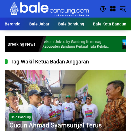
Langsung
ke
konten
Beranda
Bale Jabar
Bale Bandung
Bale Kota Bandung
apkan
Telkom University Gandeng Kemenag
SIG 
Breaking News
ayaan
Kabupaten Bandung Perkuat Tata Kelola
Anda
Ekonomi Pesantren
Bara
Tag:
Wakil Ketua Badan Anggaran
Bale Bandung
Cucun Ahmad Syamsurijal Terus