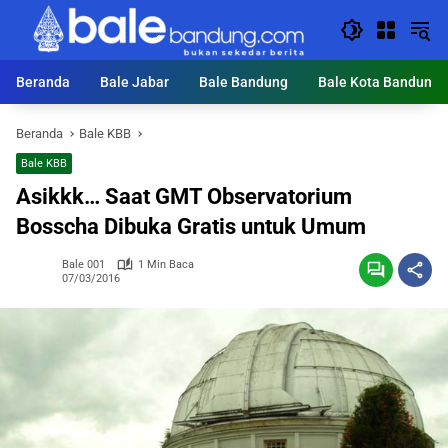
Langsung
ke
konten
Beranda
Bale Jabar
Bale Bandung
Bale Kota Bandung
Beranda
Bale KBB
Bale KBB
Asikkk… Saat GMT Observatorium
Bosscha Dibuka Gratis untuk Umum
Bale 001
1 Min Baca
07/03/2016