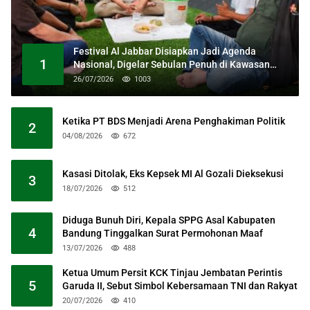
Festival Al Jabbar Disiapkan Jadi Agenda
1
Nasional, Digelar Sebulan Penuh di Kawasan
Masjid Raya Al Jabbar
26/07/2026
1003
Ketika PT BDS Menjadi Arena Penghakiman Politik
2
04/08/2026
672
Kasasi Ditolak, Eks Kepsek MI Al Gozali Dieksekusi
3
18/07/2026
512
Diduga Bunuh Diri, Kepala SPPG Asal Kabupaten
4
Bandung Tinggalkan Surat Permohonan Maaf
13/07/2026
488
Ketua Umum Persit KCK Tinjau Jembatan Perintis
5
Garuda II, Sebut Simbol Kebersamaan TNI dan Rakyat
20/07/2026
410