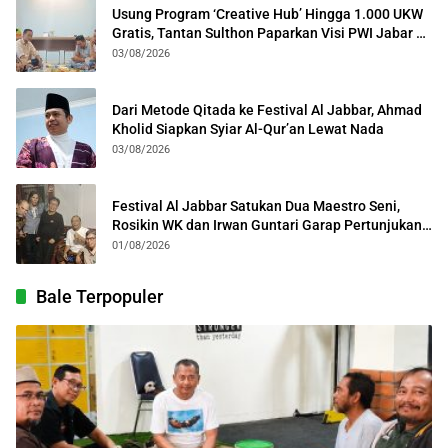
Usung Program ‘Creative Hub’ Hingga 1.000 UKW
Gratis, Tantan Sulthon Paparkan Visi PWI Jabar di
Kota Bogor
03/08/2026
Dari Metode Qitada ke Festival Al Jabbar, Ahmad
Kholid Siapkan Syiar Al-Qur’an Lewat Nada
03/08/2026
Festival Al Jabbar Satukan Dua Maestro Seni,
Rosikin WK dan Irwan Guntari Garap Pertunjukan
Kolosal
01/08/2026
Bale Terpopuler