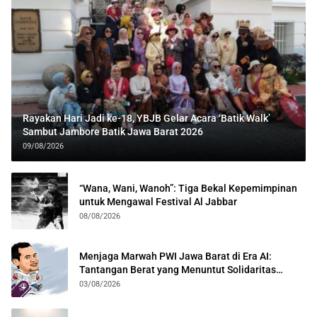
Rayakan Hari Jadi ke-18, YBJB Gelar Acara ‘Batik Walk’
Sambut Jambore Batik Jawa Barat 2026
09/08/2026
“Wana, Wani, Wanoh”: Tiga Bekal Kepemimpinan
untuk Mengawal Festival Al Jabbar
08/08/2026
Menjaga Marwah PWI Jawa Barat di Era AI:
Tantangan Berat yang Menuntut Solidaritas
Lintas Generasi
03/08/2026