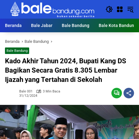
Langsung
ke
konten
Beranda
Bale Jabar
Bale Bandung
Bale Kota Bandung
Beranda
Bale Bandung
Bale Bandung
Kado Akhir Tahun 2024, Bupati Kang DS
Bagikan Secara Gratis 8.305 Lembar
Ijazah yang Tertahan di Sekolah
Bale 001
3 Min Baca
31/12/2024