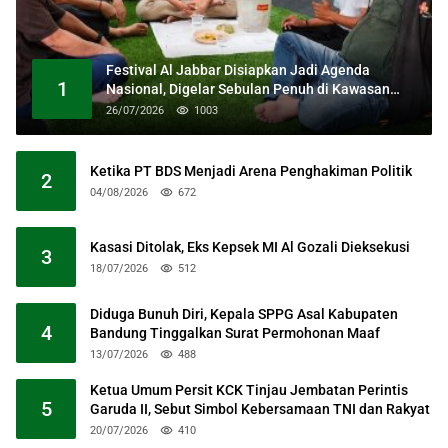
Festival Al Jabbar Disiapkan Jadi Agenda
1
Nasional, Digelar Sebulan Penuh di Kawasan
Masjid Raya Al Jabbar
26/07/2026
1003
Ketika PT BDS Menjadi Arena Penghakiman Politik
2
04/08/2026
672
Kasasi Ditolak, Eks Kepsek MI Al Gozali Dieksekusi
3
18/07/2026
512
Diduga Bunuh Diri, Kepala SPPG Asal Kabupaten
4
Bandung Tinggalkan Surat Permohonan Maaf
13/07/2026
488
Ketua Umum Persit KCK Tinjau Jembatan Perintis
5
Garuda II, Sebut Simbol Kebersamaan TNI dan Rakyat
20/07/2026
410