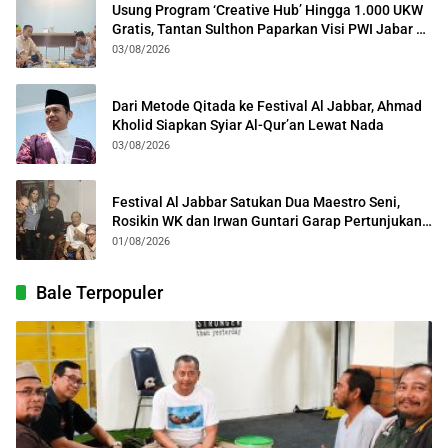
Usung Program ‘Creative Hub’ Hingga 1.000 UKW
Gratis, Tantan Sulthon Paparkan Visi PWI Jabar di
Kota Bogor
03/08/2026
Dari Metode Qitada ke Festival Al Jabbar, Ahmad
Kholid Siapkan Syiar Al-Qur’an Lewat Nada
03/08/2026
Festival Al Jabbar Satukan Dua Maestro Seni,
Rosikin WK dan Irwan Guntari Garap Pertunjukan
Kolosal
01/08/2026
Bale Terpopuler