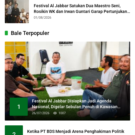
Festival Al Jabbar Satukan Dua Maestro Seni,
Rosikin WK dan Irwan Guntari Garap Pertunjukan
Kolosal
01/08/2026
Bale Terpopuler
Festival Al Jabbar Disiapkan Jadi Agenda
1
Nasional, Digelar Sebulan Penuh di Kawasan
Masjid Raya Al Jabbar
26/07/2026
1007
Ketika PT BDS Menjadi Arena Penghakiman Politik
2