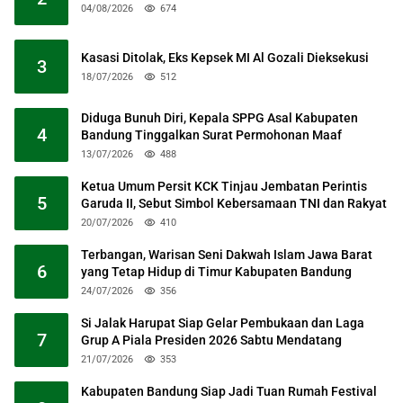
04/08/2026
674
Kasasi Ditolak, Eks Kepsek MI Al Gozali Dieksekusi
3
18/07/2026
512
Diduga Bunuh Diri, Kepala SPPG Asal Kabupaten
4
Bandung Tinggalkan Surat Permohonan Maaf
13/07/2026
488
Ketua Umum Persit KCK Tinjau Jembatan Perintis
5
Garuda II, Sebut Simbol Kebersamaan TNI dan Rakyat
20/07/2026
410
Terbangan, Warisan Seni Dakwah Islam Jawa Barat
6
yang Tetap Hidup di Timur Kabupaten Bandung
24/07/2026
356
Si Jalak Harupat Siap Gelar Pembukaan dan Laga
7
Grup A Piala Presiden 2026 Sabtu Mendatang
21/07/2026
353
Kabupaten Bandung Siap Jadi Tuan Rumah Festival