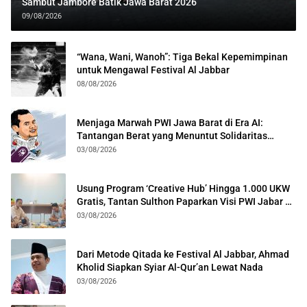
Sambut Jambore Batik Jawa Barat 2026
09/08/2026
“Wana, Wani, Wanoh”: Tiga Bekal Kepemimpinan
untuk Mengawal Festival Al Jabbar
08/08/2026
Menjaga Marwah PWI Jawa Barat di Era AI:
Tantangan Berat yang Menuntut Solidaritas
Lintas Generasi
03/08/2026
Usung Program ‘Creative Hub’ Hingga 1.000 UKW
Gratis, Tantan Sulthon Paparkan Visi PWI Jabar di
Kota Bogor
03/08/2026
Dari Metode Qitada ke Festival Al Jabbar, Ahmad
Kholid Siapkan Syiar Al-Qur’an Lewat Nada
03/08/2026