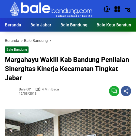
Langsung
ke
konten
Beranda
Bale Jabar
Bale Bandung
Bale Kota Bandung
Beranda
Bale Bandung
Bale Bandung
Margahayu Wakili Kab Bandung Penilaian
Sinergitas Kinerja Kecamatan Tingkat
Jabar
Bale 001
4 Min Baca
12/08/2018