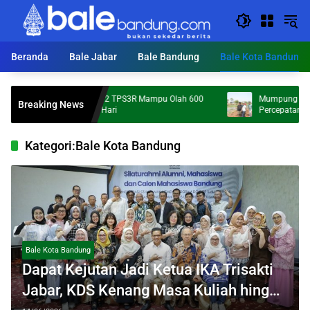
Langsung
ke
konten
Beranda
Bale Jabar
Bale Bandung
Bale Kota Bandung
Targetkan 172 TPS3R Mampu Olah 600
Mumpung Kemarau, Bupati 
Breaking News
Sampah per Hari
Percepatan Normalisasi Sun
Kategori:
Bale Kota Bandung
Bale Kota Bandung
Dapat Kejutan Jadi Ketua IKA Trisakti
Jabar, KDS Kenang Masa Kuliah hingga