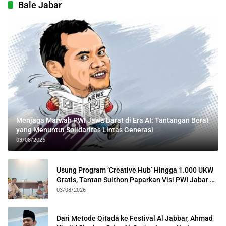
Bale Jabar
Menjaga Marwah PWI Jawa Barat di Era AI: Tantangan Berat
yang Menuntut Solidaritas Lintas Generasi
03/08/2026
Usung Program ‘Creative Hub’ Hingga 1.000 UKW
Gratis, Tantan Sulthon Paparkan Visi PWI Jabar di
Kota Bogor
03/08/2026
Dari Metode Qitada ke Festival Al Jabbar, Ahmad