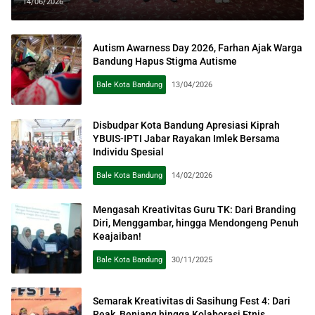
Raih Gelar Doktor
14/06/2026
Autism Awarness Day 2026, Farhan Ajak Warga
Bandung Hapus Stigma Autisme
Bale Kota Bandung
13/04/2026
Disbudpar Kota Bandung Apresiasi Kiprah
YBUIS-IPTI Jabar Rayakan Imlek Bersama
Individu Spesial
Bale Kota Bandung
14/02/2026
Mengasah Kreativitas Guru TK: Dari Branding
Diri, Menggambar, hingga Mendongeng Penuh
Keajaiban!
Bale Kota Bandung
30/11/2025
Semarak Kreativitas di Sasihung Fest 4: Dari
Reak, Benjang hingga Kolaborasi Etnis