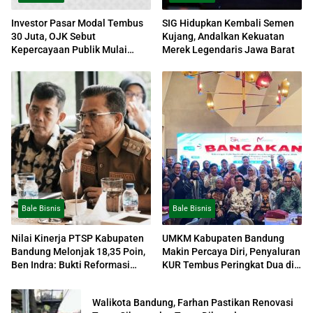
Investor Pasar Modal Tembus
SIG Hidupkan Kembali Semen
30 Juta, OJK Sebut
Kujang, Andalkan Kekuatan
Kepercayaan Publik Mulai
Merek Legendaris Jawa Barat
Menguat
Bale Bisnis
Bale Bisnis
Nilai Kinerja PTSP Kabupaten
UMKM Kabupaten Bandung
Bandung Melonjak 18,35 Poin,
Makin Percaya Diri, Penyaluran
Ben Indra: Bukti Reformasi
KUR Tembus Peringkat Dua di
Perizinan Berjalan Efektif
Jawa Barat
Walikota Bandung, Farhan Pastikan Renovasi