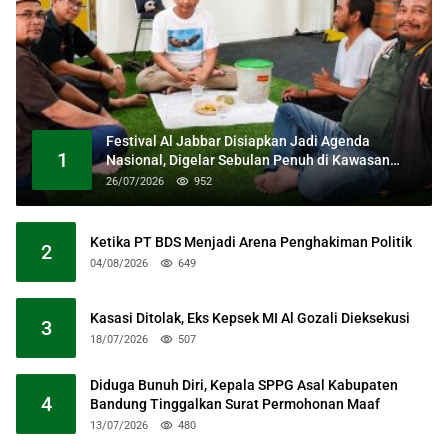
Festival Al Jabbar Disiapkan Jadi Agenda
1
Nasional, Digelar Sebulan Penuh di Kawasan
Masjid Raya Al Jabbar
26/07/2026
952
Ketika PT BDS Menjadi Arena Penghakiman Politik
2
04/08/2026
649
Kasasi Ditolak, Eks Kepsek MI Al Gozali Dieksekusi
3
18/07/2026
507
Diduga Bunuh Diri, Kepala SPPG Asal Kabupaten
4
Bandung Tinggalkan Surat Permohonan Maaf
13/07/2026
480