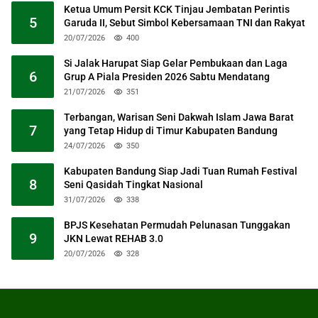
Ketua Umum Persit KCK Tinjau Jembatan Perintis
5
Garuda II, Sebut Simbol Kebersamaan TNI dan Rakyat
20/07/2026
400
Si Jalak Harupat Siap Gelar Pembukaan dan Laga
6
Grup A Piala Presiden 2026 Sabtu Mendatang
21/07/2026
351
Terbangan, Warisan Seni Dakwah Islam Jawa Barat
7
yang Tetap Hidup di Timur Kabupaten Bandung
24/07/2026
350
Kabupaten Bandung Siap Jadi Tuan Rumah Festival
8
Seni Qasidah Tingkat Nasional
31/07/2026
338
BPJS Kesehatan Permudah Pelunasan Tunggakan
9
JKN Lewat REHAB 3.0
20/07/2026
328