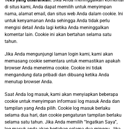
di situs kami, Anda dapat memilih untuk menyimpan
nama, alamat email, dan situs web Anda dalam cookie. Ini
untuk kenyamanan Anda sehingga Anda tidak perlu
mengisi detail Anda lagi ketika Anda meninggalkan
komentar lain. Cookie ini akan bertahan selama satu
tahun.
Jika Anda mengunjungi laman login kami, kami akan
memasang cookie sementara untuk memastikan apakah
browser Anda menerima cookie. Cookie ini tidak
mengandung data pribadi dan dibuang ketika Anda
menutup browser Anda.
Saat Anda log masuk, kami akan menyiapkan beberapa
cookie untuk menyimpan informasi log masuk Anda dan
tampilan yang Anda pilih. Cookie log masuk berlaku
selama dua hari, dan cookie pengaturan tampilan berlaku
selama satu tahun. Jika Anda memilih “Ingatkan Saya”,
log masuk anda akan bertahan selama dua minggu. Jika