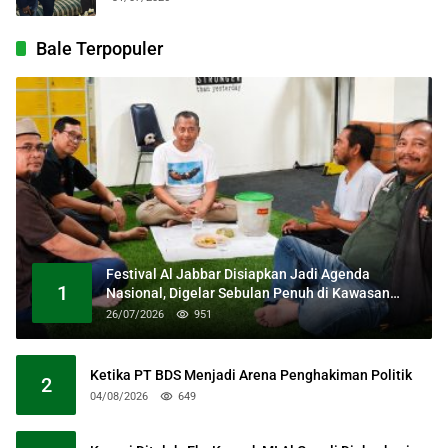
Bale Terpopuler
Festival Al Jabbar Disiapkan Jadi Agenda
1
Nasional, Digelar Sebulan Penuh di Kawasan
Masjid Raya Al Jabbar
26/07/2026
951
Ketika PT BDS Menjadi Arena Penghakiman Politik
2
04/08/2026
649