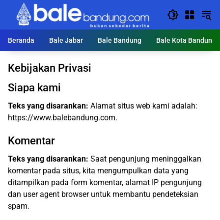
Langsung
ke
konten
Beranda
Bale Jabar
Bale Bandung
Bale Kota Bandung
Kebijakan Privasi
Siapa kami
Teks yang disarankan:
Alamat situs web kami adalah:
https://www.balebandung.com.
Komentar
Teks yang disarankan:
Saat pengunjung meninggalkan
komentar pada situs, kita mengumpulkan data yang
ditampilkan pada form komentar, alamat IP pengunjung
dan user agent browser untuk membantu pendeteksian
spam.