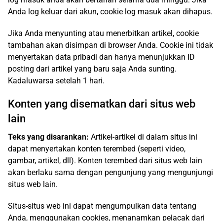
Anda log keluar dari akun, cookie log masuk akan dihapus.
Jika Anda menyunting atau menerbitkan artikel, cookie
tambahan akan disimpan di browser Anda. Cookie ini tidak
menyertakan data pribadi dan hanya menunjukkan ID
posting dari artikel yang baru saja Anda sunting.
Kadaluwarsa setelah 1 hari.
Konten yang disematkan dari situs web
lain
Teks yang disarankan:
Artikel-artikel di dalam situs ini
dapat menyertakan konten terembed (seperti video,
gambar, artikel, dll). Konten terembed dari situs web lain
akan berlaku sama dengan pengunjung yang mengunjungi
situs web lain.
Situs-situs web ini dapat mengumpulkan data tentang
Anda, menggunakan cookies, menanamkan pelacak dari