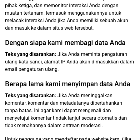
pihak ketiga, dan memonitor interaksi Anda dengan
muatan tertanam, termasuk menggunakannya untuk
melacak interaksi Anda jika Anda memiliki sebuah akun
dan masuk ke dalam situs web tersebut.
Dengan siapa kami membagi data Anda
Teks yang disarankan:
Jika Anda meminta pengaturan
ulang kata sandi, alamat IP Anda akan dimasukkan dalam
email pengaturan ulang.
Berapa lama kami menyimpan data Anda
Teks yang disarankan:
Jika Anda meninggalkan
komentar, komentar dan metadatanya dipertahankan
tanpa batas. Ini agar kami dapat mengenali dan
menyetujui komentar tindak lanjut secara otomatis dan
tidak menahannya dalam antrean moderasi.
Untuk pengguna yang mendaftar pada website kami (jika