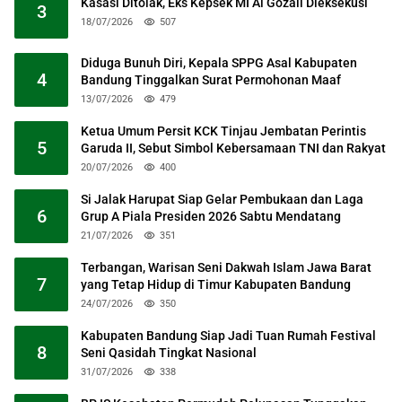
Kasasi Ditolak, Eks Kepsek MI Al Gozali Dieksekusi
3
18/07/2026
507
Diduga Bunuh Diri, Kepala SPPG Asal Kabupaten
4
Bandung Tinggalkan Surat Permohonan Maaf
13/07/2026
479
Ketua Umum Persit KCK Tinjau Jembatan Perintis
5
Garuda II, Sebut Simbol Kebersamaan TNI dan Rakyat
20/07/2026
400
Si Jalak Harupat Siap Gelar Pembukaan dan Laga
6
Grup A Piala Presiden 2026 Sabtu Mendatang
21/07/2026
351
Terbangan, Warisan Seni Dakwah Islam Jawa Barat
7
yang Tetap Hidup di Timur Kabupaten Bandung
24/07/2026
350
Kabupaten Bandung Siap Jadi Tuan Rumah Festival
8
Seni Qasidah Tingkat Nasional
31/07/2026
338