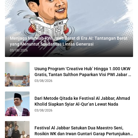
Menjaga Marwah PWI Jawa Barat di Era AI: Tantangan Berat
yang Menuntut Solidaritas Lintas Generasi
03/08/2026
Usung Program ‘Creative Hub’ Hingga 1.000 UKW
Gratis, Tantan Sulthon Paparkan Visi PWI Jabar di
Kota Bogor
03/08/2026
Dari Metode Qitada ke Festival Al Jabbar, Ahmad
Kholid Siapkan Syiar Al-Qur’an Lewat Nada
03/08/2026
Festival Al Jabbar Satukan Dua Maestro Seni,
Rosikin WK dan Irwan Guntari Garap Pertunjukan