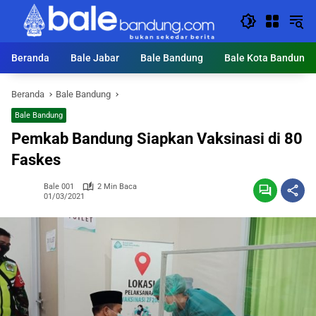
Langsung
ke
konten
Beranda
Bale Jabar
Bale Bandung
Bale Kota Bandung
Beranda
Bale Bandung
Bale Bandung
Pemkab Bandung Siapkan Vaksinasi di 80
Faskes
Bale 001
2 Min Baca
01/03/2021