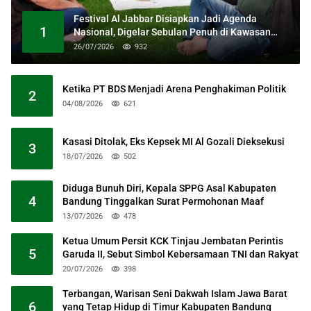
Festival Al Jabbar Disiapkan Jadi Agenda
1
Nasional, Digelar Sebulan Penuh di Kawasan
Masjid Raya Al Jabbar
26/07/2026
932
Ketika PT BDS Menjadi Arena Penghakiman Politik
2
04/08/2026
621
Kasasi Ditolak, Eks Kepsek MI Al Gozali Dieksekusi
3
18/07/2026
502
Diduga Bunuh Diri, Kepala SPPG Asal Kabupaten
4
Bandung Tinggalkan Surat Permohonan Maaf
13/07/2026
478
Ketua Umum Persit KCK Tinjau Jembatan Perintis
5
Garuda II, Sebut Simbol Kebersamaan TNI dan Rakyat
20/07/2026
398
Terbangan, Warisan Seni Dakwah Islam Jawa Barat
6
yang Tetap Hidup di Timur Kabupaten Bandung