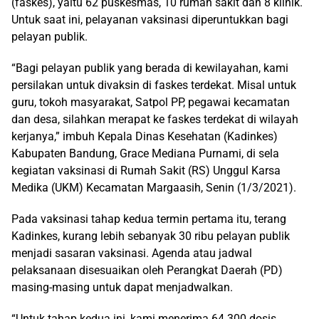
(faskes), yaitu 62 puskesmas, 10 rumah sakit dan 8 klinik.
Untuk saat ini, pelayanan vaksinasi diperuntukkan bagi
pelayan publik.
“Bagi pelayan publik yang berada di kewilayahan, kami
persilakan untuk divaksin di faskes terdekat. Misal untuk
guru, tokoh masyarakat, Satpol PP, pegawai kecamatan
dan desa, silahkan merapat ke faskes terdekat di wilayah
kerjanya,” imbuh Kepala Dinas Kesehatan (Kadinkes)
Kabupaten Bandung, Grace Mediana Purnami, di sela
kegiatan vaksinasi di Rumah Sakit (RS) Unggul Karsa
Medika (UKM) Kecamatan Margaasih, Senin (1/3/2021).
Pada vaksinasi tahap kedua termin pertama itu, terang
Kadinkes, kurang lebih sebanyak 30 ribu pelayan publik
menjadi sasaran vaksinasi. Agenda atau jadwal
pelaksanaan disesuaikan oleh Perangkat Daerah (PD)
masing-masing untuk dapat menjadwalkan.
“Untuk tahap kedua ini, kami menerima 64.300 dosis