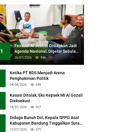
Festival Al Jabbar Disiapkan Jadi
1
Agenda Nasional, Digelar Sebulan
Penuh di Kawasan Masjid Raya Al
26/07/2026
949
Jabbar
Ketika PT BDS Menjadi Arena
Penghakiman Politik
04/08/2026
648
Kasasi Ditolak, Eks Kepsek MI Al Gozali
Dieksekusi
18/07/2026
507
Diduga Bunuh Diri, Kepala SPPG Asal
Kabupaten Bandung Tinggalkan Surat
Permohonan Maaf
13/07/2026
479