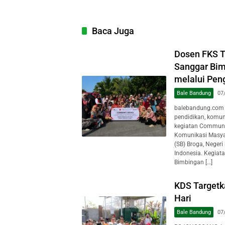
Baca Juga
Dosen FKS 
Sanggar Bim
melalui Pen
Bale Bandung
07
balebandung.com 
pendidikan, komun
kegiatan Communit
Komunikasi Masya
(SB) Broga, Negeri
Indonesia. Kegiat
Bimbingan […]
KDS Target
Hari
Bale Bandung
07