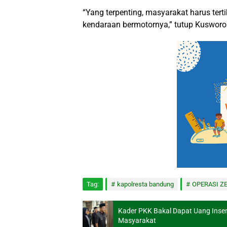
“Yang terpenting, masyarakat harus tertib
kendaraan bermotornya,” tutup Kusworo
Tag:
kapolresta bandung
OPERASI Z
Kader PKK Bakal Dapat Uang Insen
Masyarakat