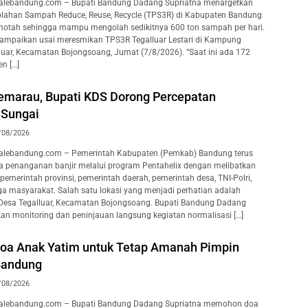
lebandung.com – Bupati Bandung Dadang Supriatna menargetkan
lahan Sampah Reduce, Reuse, Recycle (TPS3R) di Kabupaten Bandung
motah sehingga mampu mengolah sedikitnya 600 ton sampah per hari.
isampaikan usai meresmikan TPS3R Tegalluar Lestari di Kampung
luar, Kecamatan Bojongsoang, Jumat (7/8/2026). “Saat ini ada 172
n […]
marau, Bupati KDS Dorong Percepatan
 Sungai
/08/2026
lebandung.com – Pemerintah Kabupaten (Pemkab) Bandung terus
 penanganan banjir melalui program Pentahelix dengan melibatkan
pemerintah provinsi, pemerintah daerah, pemerintah desa, TNI-Polri,
ga masyarakat. Salah satu lokasi yang menjadi perhatian adalah
 Desa Tegalluar, Kecamatan Bojongsoang. Bupati Bandung Dadang
an monitoring dan peninjauan langsung kegiatan normalisasi […]
oa Anak Yatim untuk Tetap Amanah Pimpin
Bandung
/08/2026
lebandung.com – Bupati Bandung Dadang Supriatna memohon doa