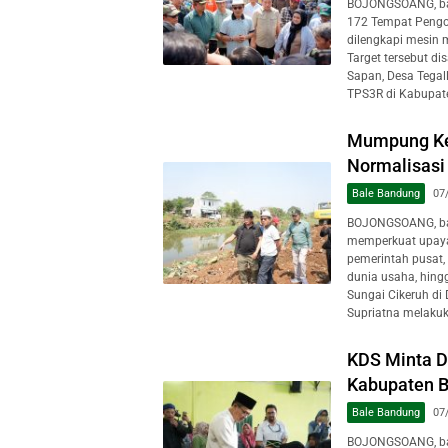
BOJONGSOANG, ba
172 Tempat Pengo
dilengkapi mesin 
Target tersebut d
Sapan, Desa Tegal
TPS3R di Kabupate
Mumpung Ke
Normalisasi
Bale Bandung
07
BOJONGSOANG, ba
memperkuat upaya
pemerintah pusat, 
dunia usaha, hing
Sungai Cikeruh di
Supriatna melakuk
KDS Minta D
Kabupaten 
Bale Bandung
07
BOJONGSOANG, ba