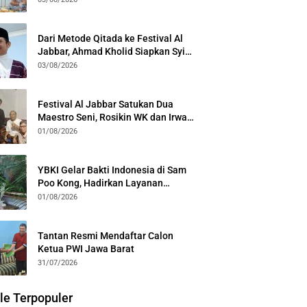
Kota Bogor
Dari Metode Qitada ke Festival Al
Jabbar, Ahmad Kholid Siapkan Syiar
Al-Qur’an Lewat Nada
03/08/2026
Festival Al Jabbar Satukan Dua
Maestro Seni, Rosikin WK dan Irwan
Guntari Garap Pertunjukan Kolosal
01/08/2026
YBKI Gelar Bakti Indonesia di Sam
Poo Kong, Hadirkan Layanan
Kesehatan Gratis dan Dialog
01/08/2026
Kebangsaan
Tantan Resmi Mendaftar Calon
Ketua PWI Jawa Barat
31/07/2026
le Terpopuler