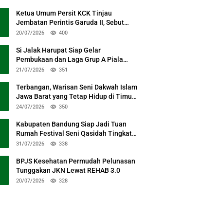
Ketua Umum Persit KCK Tinjau
Jembatan Perintis Garuda II, Sebut
Simbol Kebersamaan TNI dan Rakyat
20/07/2026
400
Si Jalak Harupat Siap Gelar
Pembukaan dan Laga Grup A Piala
Presiden 2026 Sabtu Mendatang
21/07/2026
351
Terbangan, Warisan Seni Dakwah Islam
Jawa Barat yang Tetap Hidup di Timur
Kabupaten Bandung
24/07/2026
350
Kabupaten Bandung Siap Jadi Tuan
Rumah Festival Seni Qasidah Tingkat
Nasional
31/07/2026
338
BPJS Kesehatan Permudah Pelunasan
Tunggakan JKN Lewat REHAB 3.0
20/07/2026
328