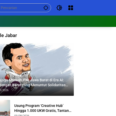
le Jabar
jaga Marwah PWI Jawa Barat di Era AI:
tangan Berat yang Menuntut Solidaritas
tas Generasi
8/2026
Usung Program ‘Creative Hub’
Hingga 1.000 UKW Gratis, Tantan
Sulthon Paparkan Visi PWI Jabar di
03/08/2026