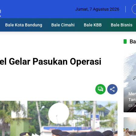
Jumat, 7 Agustus 2026
Bale Kota Bandung
Bale Cimahi
Bale KBB
Bale Bisnis
Ba
el Gelar Pasukan Operasi
Men
Tan
Lin
03/0