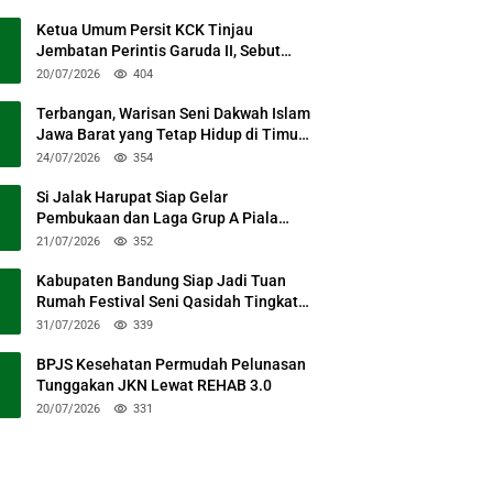
Ketua Umum Persit KCK Tinjau
Jembatan Perintis Garuda II, Sebut
Simbol Kebersamaan TNI dan Rakyat
20/07/2026
404
Terbangan, Warisan Seni Dakwah Islam
Jawa Barat yang Tetap Hidup di Timur
Kabupaten Bandung
24/07/2026
354
Si Jalak Harupat Siap Gelar
Pembukaan dan Laga Grup A Piala
Presiden 2026 Sabtu Mendatang
21/07/2026
352
Kabupaten Bandung Siap Jadi Tuan
Rumah Festival Seni Qasidah Tingkat
Nasional
31/07/2026
339
BPJS Kesehatan Permudah Pelunasan
Tunggakan JKN Lewat REHAB 3.0
20/07/2026
331