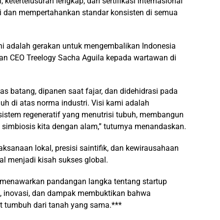
ni, ketertelusuran lengkap, dan sertifikasi internasional
i dan mempertahankan standar konsisten di semua
ini adalah gerakan untuk mengembalikan Indonesia
dan CEO Treelogy Sacha Aguila kepada wartawan di
 batang, dipanen saat fajar, dan didehidrasi pada
uh di atas norma industri. Visi kami adalah
sistem regeneratif yang menutrisi tubuh, membangun
 simbiosis kita dengan alam,” tuturnya menandaskan.
sanaan lokal, presisi saintifik, dan kewirausahaan
l menjadi kisah sukses global.
ni menawarkan pandangan langka tentang startup
n, inovasi, dan dampak membuktikan bahwa
at tumbuh dari tanah yang sama.***