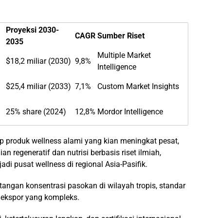
Proyeksi 2030-
CAGR
Sumber Riset
2035
Multiple Market
$18,2 miliar (2030)
9,8%
Intelligence
$25,4 miliar (2033)
7,1%
Custom Market Insights
25% share (2024)
12,8%
Mordor Intelligence
ap produk wellness alami yang kian meningkat pesat,
ian regeneratif dan nutrisi berbasis riset ilmiah,
i pusat wellness di regional Asia-Pasifik.
tangan konsentrasi pasokan di wilayah tropis, standar
i ekspor yang kompleks.