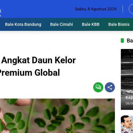
Sabtu, 8 Agustus 2026
Bale Kota Bandung
Bale Cimahi
Bale KBB
Bale Bisnis
Ba
y Angkat Daun Kelor
 Premium Global
“Wa
Kep
Jab
08/0