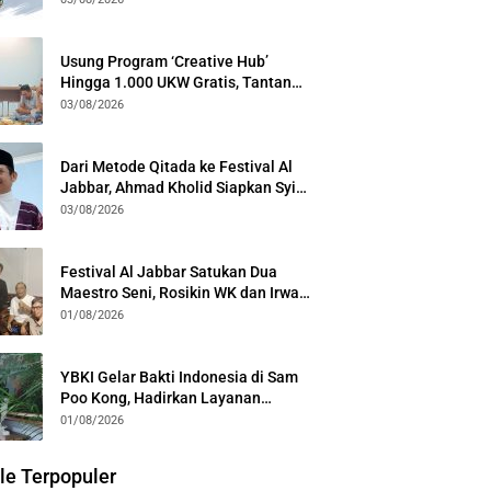
Generasi
Usung Program ‘Creative Hub’
Hingga 1.000 UKW Gratis, Tantan
Sulthon Paparkan Visi PWI Jabar di
03/08/2026
Kota Bogor
Dari Metode Qitada ke Festival Al
Jabbar, Ahmad Kholid Siapkan Syiar
Al-Qur’an Lewat Nada
03/08/2026
Festival Al Jabbar Satukan Dua
Maestro Seni, Rosikin WK dan Irwan
Guntari Garap Pertunjukan Kolosal
01/08/2026
YBKI Gelar Bakti Indonesia di Sam
Poo Kong, Hadirkan Layanan
Kesehatan Gratis dan Dialog
01/08/2026
Kebangsaan
le Terpopuler