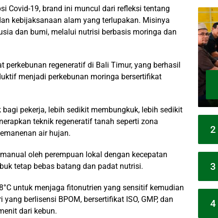
si Covid-19, brand ini muncul dari refleksi tentang
dan kebijaksanaan alam yang terlupakan. Misinya
sia dan bumi, melalui nutrisi berbasis moringa dan
t perkebunan regeneratif di Bali Timur, yang berhasil
uktif menjadi perkebunan moringa bersertifikat
agi pekerja, lebih sedikit membungkuk, lebih sedikit
enerapkan teknik regeneratif tanah seperti zona
2
emanenan air hujan.
 manual oleh perempuan lokal dengan kecepatan
3
buk tetap bebas batang dan padat nutrisi.
8°C untuk menjaga fitonutrien yang sensitif kemudian
iri yang berlisensi BPOM, bersertifikat ISO, GMP, dan
4
enit dari kebun.