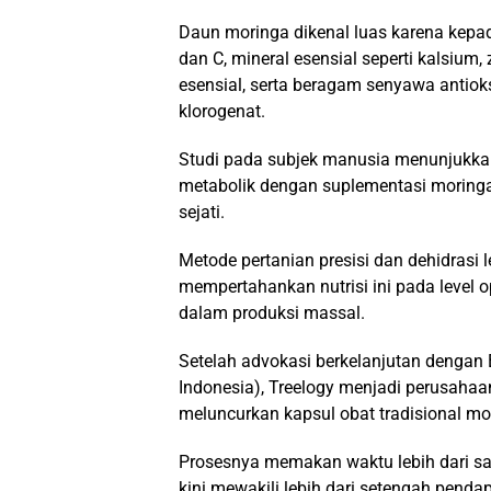
Daun moringa dikenal luas karena kepad
dan C, mineral esensial seperti kalsiu
esensial, serta beragam senyawa antiok
klorogenat.
Studi pada subjek manusia menunjukkan
metabolik dengan suplementasi moring
sejati.
Metode pertanian presisi dan dehidras
mempertahankan nutrisi ini pada level 
dalam produksi massal.
Setelah advokasi berkelanjutan deng
Indonesia), Treelogy menjadi perusahaa
meluncurkan kapsul obat tradisional mo
Prosesnya memakan waktu lebih dari sa
kini mewakili lebih dari setengah pend