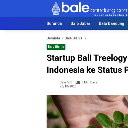
Langsung
ke
konten
Beranda
Bale Jabar
Bale Bandung
Beranda
Bale Bisnis
Bale Bisnis
Startup Bali Treelog
Indonesia ke Status
Bale 001
5 Min Baca
28/10/2025