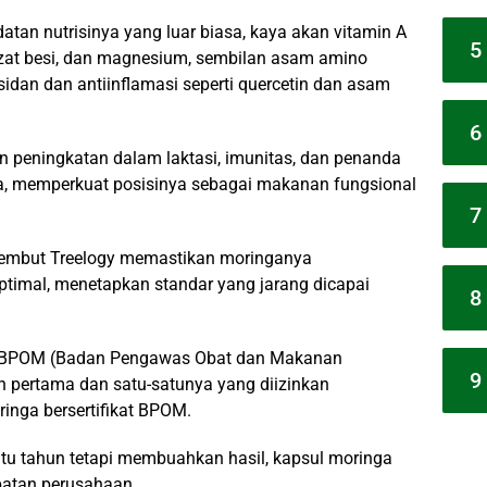
atan nutrisinya yang luar biasa, kaya akan vitamin A
5
m, zat besi, dan magnesium, sembilan asam amino
sidan dan antiinflamasi seperti quercetin dan asam
6
 peningkatan dalam laktasi, imunitas, dan penanda
a, memperkuat posisinya sebagai makanan fungsional
7
i lembut Treelogy memastikan moringanya
optimal, menetapkan standar yang jarang dicapai
8
an BPOM (Badan Pengawas Obat dan Makanan
9
n pertama dan satu-satunya yang diizinkan
ringa bersertifikat BPOM.
tu tahun tetapi membuahkan hasil, kapsul moringa
apatan perusahaan.