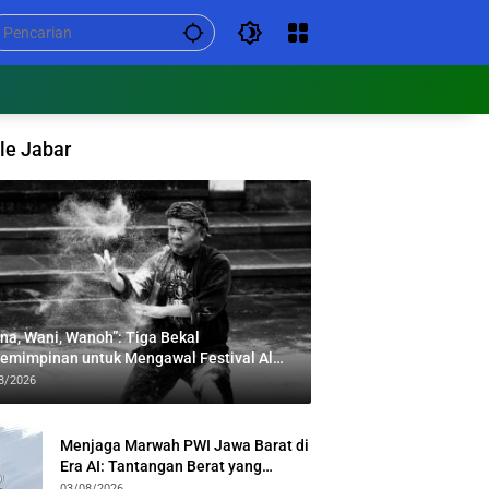
le Jabar
na, Wani, Wanoh”: Tiga Bekal
emimpinan untuk Mengawal Festival Al
bar
8/2026
Menjaga Marwah PWI Jawa Barat di
Era AI: Tantangan Berat yang
Menuntut Solidaritas Lintas
03/08/2026