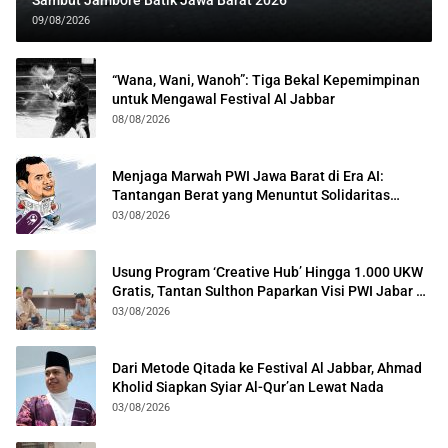
Sambut Jambore Batik Jawa Barat 2026
09/08/2026
“Wana, Wani, Wanoh”: Tiga Bekal Kepemimpinan
untuk Mengawal Festival Al Jabbar
08/08/2026
Menjaga Marwah PWI Jawa Barat di Era AI:
Tantangan Berat yang Menuntut Solidaritas
Lintas Generasi
03/08/2026
Usung Program ‘Creative Hub’ Hingga 1.000 UKW
Gratis, Tantan Sulthon Paparkan Visi PWI Jabar di
Kota Bogor
03/08/2026
Dari Metode Qitada ke Festival Al Jabbar, Ahmad
Kholid Siapkan Syiar Al-Qur’an Lewat Nada
03/08/2026