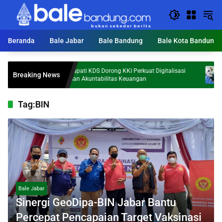
Langsung
ke
konten
Beranda
Bale Jabar
Bale Bandung
Bale Kota Bandung
emi
Bupati KDS Dorong KKI Perkuat Digitalisasi
Tegas!
Breaking News
dan Akuntabilitas Keuangan
Pasien
Tag:
BIN
Bale Jabar
Sinergi GeoDipa-BIN Jabar Bantu
Percepat Pencapaian Target Vaksinasi