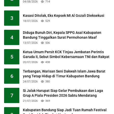
04/08/2026
714
Kasasi Ditolak, Eks Kepsek MI Al Gozali Dieksekusi
3
18/07/2026
529
Diduga Bunuh Diri, Kepala SPPG Asal Kabupaten
4
Bandung Tinggalkan Surat Permohonan Maaf
13/07/2026
506
Ketua Umum Persit KCK Tinjau Jembatan Perintis
5
Garuda II, Sebut Simbol Kebersamaan TNI dan Rakyat
20/07/2026
438
Terbangan, Warisan Seni Dakwah Islam Jawa Barat
6
yang Tetap Hidup di Timur Kabupaten Bandung
24/07/2026
380
Si Jalak Harupat Siap Gelar Pembukaan dan Laga
7
Grup A Piala Presiden 2026 Sabtu Mendatang
21/07/2026
369
Kabupaten Bandung Siap Jadi Tuan Rumah Festival