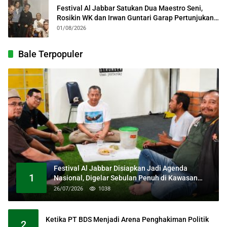
Festival Al Jabbar Satukan Dua Maestro Seni,
Rosikin WK dan Irwan Guntari Garap Pertunjukan
Kolosal
01/08/2026
Bale Terpopuler
Festival Al Jabbar Disiapkan Jadi Agenda
1
Nasional, Digelar Sebulan Penuh di Kawasan
Masjid Raya Al Jabbar
26/07/2026
1038
Ketika PT BDS Menjadi Arena Penghakiman Politik
2