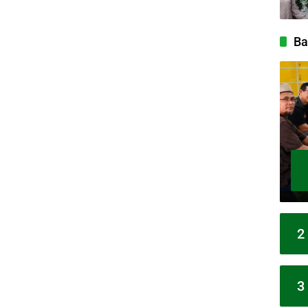
Ba
2
3