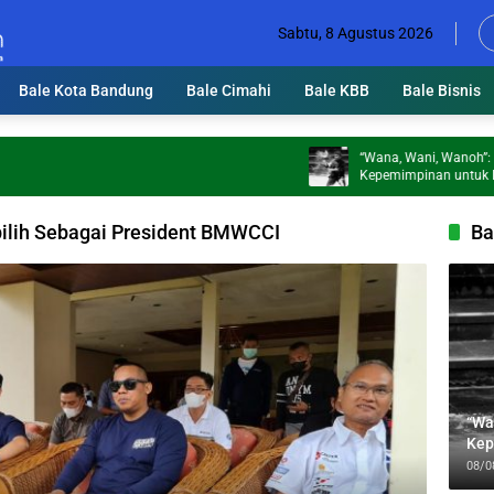
Sabtu, 8 Agustus 2026
Bale Kota Bandung
Bale Cimahi
Bale KBB
Bale Bisnis
“Wana, Wani, Wanoh”: Tiga Bek
Kepemimpinan untuk Mengawal 
Jabbar
ilih Sebagai President BMWCCI
Ba
“Wa
Kep
Jab
08/0