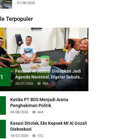
Kesehatan Gratis dan Dialog
01/08/2026
Kebangsaan
le Terpopuler
Festival Al Jabbar Disiapkan Jadi
1
Agenda Nasional, Digelar Sebulan
Penuh di Kawasan Masjid Raya Al
26/07/2026
983
Jabbar
Ketika PT BDS Menjadi Arena
Penghakiman Politik
04/08/2026
664
Kasasi Ditolak, Eks Kepsek MI Al Gozali
Dieksekusi
18/07/2026
512