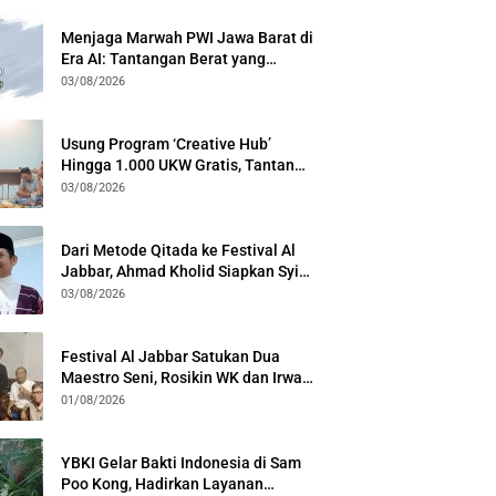
Menjaga Marwah PWI Jawa Barat di
Era AI: Tantangan Berat yang
Menuntut Solidaritas Lintas
03/08/2026
Generasi
Usung Program ‘Creative Hub’
Hingga 1.000 UKW Gratis, Tantan
Sulthon Paparkan Visi PWI Jabar di
03/08/2026
Kota Bogor
Dari Metode Qitada ke Festival Al
Jabbar, Ahmad Kholid Siapkan Syiar
Al-Qur’an Lewat Nada
03/08/2026
Festival Al Jabbar Satukan Dua
Maestro Seni, Rosikin WK dan Irwan
Guntari Garap Pertunjukan Kolosal
01/08/2026
YBKI Gelar Bakti Indonesia di Sam
Poo Kong, Hadirkan Layanan