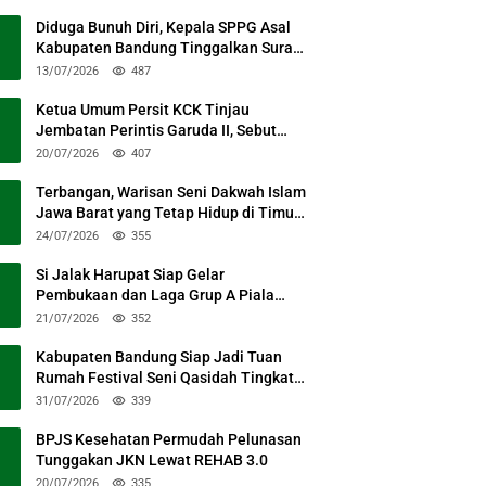
Diduga Bunuh Diri, Kepala SPPG Asal
Kabupaten Bandung Tinggalkan Surat
Permohonan Maaf
13/07/2026
487
Ketua Umum Persit KCK Tinjau
Jembatan Perintis Garuda II, Sebut
Simbol Kebersamaan TNI dan Rakyat
20/07/2026
407
Terbangan, Warisan Seni Dakwah Islam
Jawa Barat yang Tetap Hidup di Timur
Kabupaten Bandung
24/07/2026
355
Si Jalak Harupat Siap Gelar
Pembukaan dan Laga Grup A Piala
Presiden 2026 Sabtu Mendatang
21/07/2026
352
Kabupaten Bandung Siap Jadi Tuan
Rumah Festival Seni Qasidah Tingkat
Nasional
31/07/2026
339
BPJS Kesehatan Permudah Pelunasan
Tunggakan JKN Lewat REHAB 3.0
20/07/2026
335