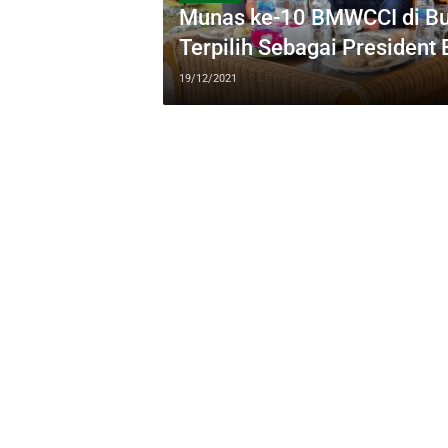
Munas ke-10 BMWCCI di Buk
Terpilih Sebagai Presiden
19/12/2021