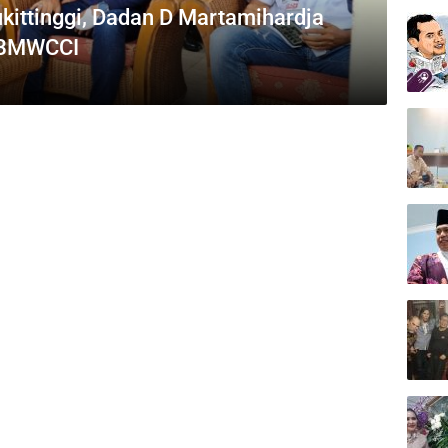
ittinggi, Dadan D Martamihardja
t BMWCCI