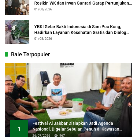
Rosikin WK dan Irwan Guntari Garap Pertunjukan
Kolosal
01/08/2026
YBKI Gelar Bakti Indonesia di Sam Poo Kong,
Hadirkan Layanan Kesehatan Gratis dan Dialog
Kebangsaan
01/08/2026
Bale Terpopuler
Festival Al Jabbar Disiapkan Jadi Agenda
1
Nasional, Digelar Sebulan Penuh di Kawasan
Masjid Raya Al Jabbar
26/07/2026
967