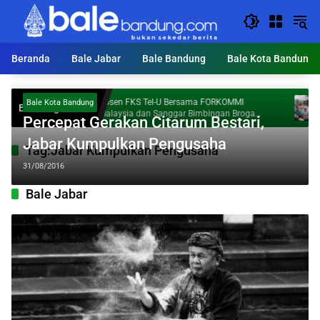
Langsung
ke
konten
Beranda
Bale Jabar
Bale Bandung
Bale Kota Bandung
Dosen FKS Tel-U Bersama FORKOMMI
KDS
Bale Kota Bandung
Breaking News
l Al
Malaysia dan Sanggar Bimbingan Broga
Ton
Percepat Gerakan Citarum Bestari,
Perkuat Kolaborasi Internasional melalui
Pengabdian kepada Masyarakat
Jabar Kumpulkan Pengusaha
Tag:
Jabar Kumpulkan Pengusaha
31/08/2016
Bale Jabar