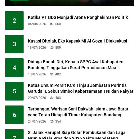
Ketika PT BDS Menjadi Arena Penghakiman Politik
2
04/08/2026
660
Kasasi Ditolak, Eks Kepsek MI Al Gozali Dieksekusi
3
18/07/2026
509
Diduga Bunuh Diri, Kepala SPPG Asal Kabupaten
4
Bandung Tinggalkan Surat Permohonan Maaf
13/07/2026
482
Ketua Umum Persit KCK Tinjau Jembatan Perintis
5
Garuda II, Sebut Simbol Kebersamaan TNI dan Rakyat
20/07/2026
403
Terbangan, Warisan Seni Dakwah Islam Jawa Barat
6
yang Tetap Hidup di Timur Kabupaten Bandung
24/07/2026
354
Si Jalak Harupat Siap Gelar Pembukaan dan Laga
7
Grup A Piala Presiden 2026 Sabtu Mendatang