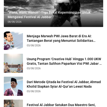
“Wana, Wani, Wanoh”: Tiga Bekal Kepemimpinan untuk
Mengawal Festival Al Jabbar
08/08/2026
Menjaga Marwah PWI Jawa Barat di Era AI:
Tantangan Berat yang Menuntut Solidaritas
Lintas Generasi
03/08/2026
Usung Program ‘Creative Hub’ Hingga 1.000 UKW
Gratis, Tantan Sulthon Paparkan Visi PWI Jabar di
Kota Bogor
03/08/2026
Dari Metode Qitada ke Festival Al Jabbar, Ahmad
Kholid Siapkan Syiar Al-Qur’an Lewat Nada
03/08/2026
Festival Al Jabbar Satukan Dua Maestro Seni,