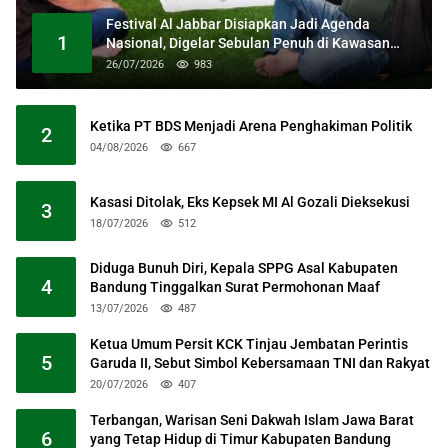
Festival Al Jabbar Disiapkan Jadi Agenda
1
Nasional, Digelar Sebulan Penuh di Kawasan
Masjid Raya Al Jabbar
26/07/2026
983
Ketika PT BDS Menjadi Arena Penghakiman Politik
2
04/08/2026
667
Kasasi Ditolak, Eks Kepsek MI Al Gozali Dieksekusi
3
18/07/2026
512
Diduga Bunuh Diri, Kepala SPPG Asal Kabupaten
4
Bandung Tinggalkan Surat Permohonan Maaf
13/07/2026
487
Ketua Umum Persit KCK Tinjau Jembatan Perintis
5
Garuda II, Sebut Simbol Kebersamaan TNI dan Rakyat
20/07/2026
407
Terbangan, Warisan Seni Dakwah Islam Jawa Barat
6
yang Tetap Hidup di Timur Kabupaten Bandung