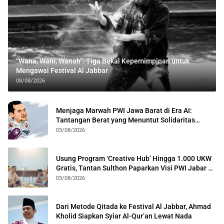
“Wana, Wani, Wanoh”: Tiga Bekal Kepemimpinan untuk
Mengawal Festival Al Jabbar
08/08/2026
Menjaga Marwah PWI Jawa Barat di Era AI:
Tantangan Berat yang Menuntut Solidaritas
Lintas Generasi
03/08/2026
Usung Program ‘Creative Hub’ Hingga 1.000 UKW
Gratis, Tantan Sulthon Paparkan Visi PWI Jabar di
Kota Bogor
03/08/2026
Dari Metode Qitada ke Festival Al Jabbar, Ahmad
Kholid Siapkan Syiar Al-Qur’an Lewat Nada