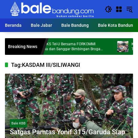
Langsung
ke
konten
Beranda
Bale Jabar
Bale Bandung
Bale Kota Bandung
Dosen FKS Tel-U Bersama FORKOMMI
KDS Target
Breaking News
Malaysia dan Sanggar Bimbingan Broga
Ton Sampah 
Perkuat Kolaborasi Internasional melalui
Pengabdian kepada Masyarakat
Tag:
KASDAM III/SILIWANGI
Bale KBB
Satgas Pamtas Yonif 315/Garuda Siap