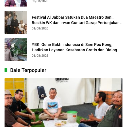
03/08/2026
Festival Al Jabbar Satukan Dua Maestro Seni,
Rosikin WK dan Irwan Guntari Garap Pertunjukan
Kolosal
01/08/2026
YBKI Gelar Bakti Indonesia di Sam Poo Kong,
Hadirkan Layanan Kesehatan Gratis dan Dialog
Kebangsaan
01/08/2026
Bale Terpopuler