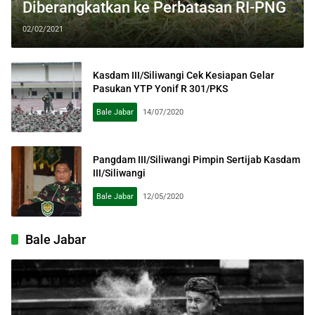
Diberangkatkan ke Perbatasan RI-PNG
02/02/2021
Kasdam III/Siliwangi Cek Kesiapan Gelar
Pasukan YTP Yonif R 301/PKS
Bale Jabar
14/07/2020
Pangdam III/Siliwangi Pimpin Sertijab Kasdam
III/Siliwangi
Bale Jabar
12/05/2020
Bale Jabar