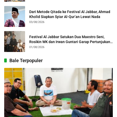
Dari Metode Qitada ke Festival Al Jabbar, Ahmad
Kholid Siapkan Syiar Al-Qur’an Lewat Nada
03/08/2026
Festival Al Jabbar Satukan Dua Maestro Seni,
Rosikin WK dan Irwan Guntari Garap Pertunjukan
Kolosal
01/08/2026
Bale Terpopuler