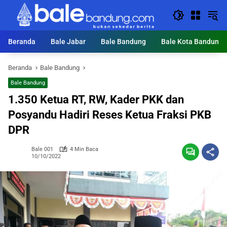
Langsung
ke
konten
Beranda
Bale Jabar
Bale Bandung
Bale Kota Bandung
Beranda
Bale Bandung
Bale Bandung
1.350 Ketua RT, RW, Kader PKK dan
Posyandu Hadiri Reses Ketua Fraksi PKB
DPR
Bale 001
4 Min Baca
10/10/2022