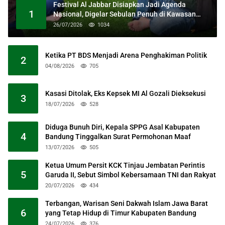
Festival Al Jabbar Disiapkan Jadi Agenda
1
Nasional, Digelar Sebulan Penuh di Kawasan
Masjid Raya Al Jabbar
26/07/2026
1034
Ketika PT BDS Menjadi Arena Penghakiman Politik
2
04/08/2026
705
Kasasi Ditolak, Eks Kepsek MI Al Gozali Dieksekusi
3
18/07/2026
528
Diduga Bunuh Diri, Kepala SPPG Asal Kabupaten
4
Bandung Tinggalkan Surat Permohonan Maaf
13/07/2026
505
Ketua Umum Persit KCK Tinjau Jembatan Perintis
5
Garuda II, Sebut Simbol Kebersamaan TNI dan Rakyat
20/07/2026
434
Terbangan, Warisan Seni Dakwah Islam Jawa Barat
6
yang Tetap Hidup di Timur Kabupaten Bandung
24/07/2026
376