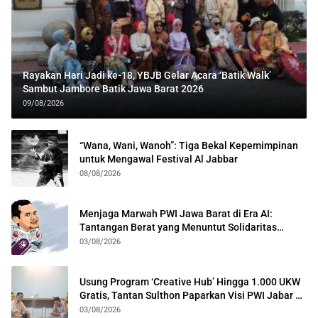
Rayakan Hari Jadi ke-18, YBJB Gelar Acara ‘Batik Walk’
Sambut Jambore Batik Jawa Barat 2026
09/08/2026
“Wana, Wani, Wanoh”: Tiga Bekal Kepemimpinan
untuk Mengawal Festival Al Jabbar
08/08/2026
Menjaga Marwah PWI Jawa Barat di Era AI:
Tantangan Berat yang Menuntut Solidaritas
Lintas Generasi
03/08/2026
Usung Program ‘Creative Hub’ Hingga 1.000 UKW
Gratis, Tantan Sulthon Paparkan Visi PWI Jabar di
Kota Bogor
03/08/2026