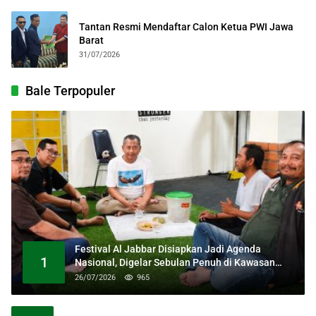
Tantan Resmi Mendaftar Calon Ketua PWI Jawa
Barat
31/07/2026
Bale Terpopuler
Festival Al Jabbar Disiapkan Jadi Agenda
1
Nasional, Digelar Sebulan Penuh di Kawasan
Masjid Raya Al Jabbar
26/07/2026
965