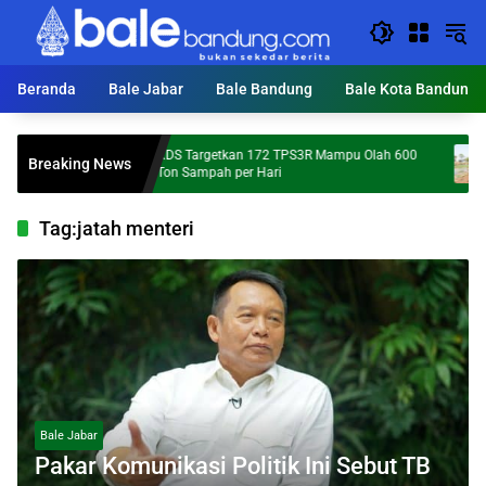
Langsung
ke
konten
Beranda
Bale Jabar
Bale Bandung
Bale Kota Bandung
KDS Targetkan 172 TPS3R Mampu Olah 600
Mump
Breaking News
Ton Sampah per Hari
Perce
Tag:
jatah menteri
Bale Jabar
Pakar Komunikasi Politik Ini Sebut TB