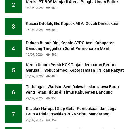
Ketika PT BDS Menjadi Arena Penghakiman Politik
2
04/08/2026
650
Kasasi Ditolak, Eks Kepsek MI Al Gozali Dieksekusi
3
18/07/2026
509
Diduga Bunuh Diri, Kepala SPPG Asal Kabupaten
4
Bandung Tinggalkan Surat Permohonan Maaf
13/07/2026
482
Ketua Umum Persit KCK Tinjau Jembatan Perintis
5
Garuda II, Sebut Simbol Kebersamaan TNI dan Rakyat
20/07/2026
402
Terbangan, Warisan Seni Dakwah Islam Jawa Barat
6
yang Tetap Hidup di Timur Kabupaten Bandung
24/07/2026
353
Si Jalak Harupat Siap Gelar Pembukaan dan Laga
7
Grup A Piala Presiden 2026 Sabtu Mendatang
21/07/2026
352