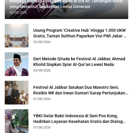
Menjaga Marwah PWI Jawa Barat di Era AI: Tantangan Berat
yang Menuntut Solidaritas Lintas Generasi
03/08/2026
Usung Program ‘Creative Hub’ Hingga 1.000 UKW
Gratis, Tantan Sulthon Paparkan Visi PWI Jabar di
Kota Bogor
03/08/2026
Dari Metode Qitada ke Festival Al Jabbar, Ahmad
Kholid Siapkan Syiar Al-Qur’an Lewat Nada
03/08/2026
Festival Al Jabbar Satukan Dua Maestro Seni,
Rosikin WK dan Irwan Guntari Garap Pertunjukan
Kolosal
01/08/2026
YBKI Gelar Bakti Indonesia di Sam Poo Kong,
Hadirkan Layanan Kesehatan Gratis dan Dialog
Kebangsaan
01/08/2026