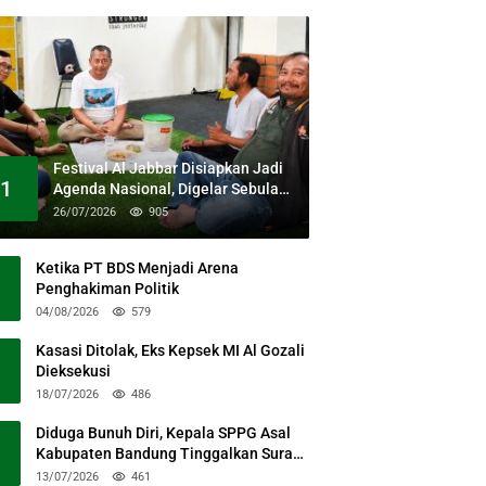
Festival Al Jabbar Disiapkan Jadi
1
Agenda Nasional, Digelar Sebulan
Penuh di Kawasan Masjid Raya Al
26/07/2026
905
Jabbar
Ketika PT BDS Menjadi Arena
Penghakiman Politik
04/08/2026
579
Kasasi Ditolak, Eks Kepsek MI Al Gozali
Dieksekusi
18/07/2026
486
Diduga Bunuh Diri, Kepala SPPG Asal
Kabupaten Bandung Tinggalkan Surat
Permohonan Maaf
13/07/2026
461