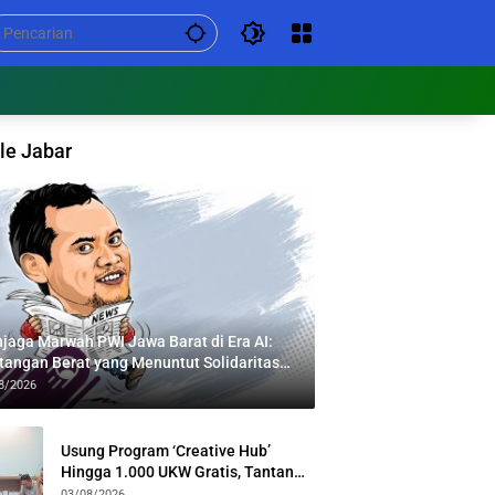
le Jabar
jaga Marwah PWI Jawa Barat di Era AI:
tangan Berat yang Menuntut Solidaritas
tas Generasi
8/2026
Usung Program ‘Creative Hub’
Hingga 1.000 UKW Gratis, Tantan
Sulthon Paparkan Visi PWI Jabar di
03/08/2026