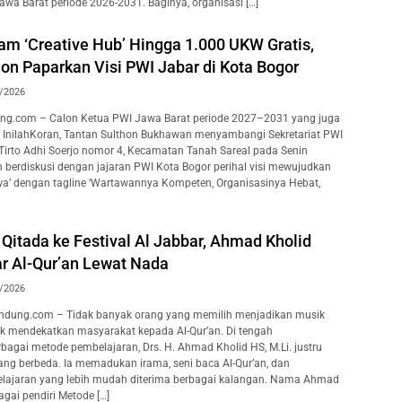
awa Barat periode 2026-2031. Baginya, organisasi […]
am ‘Creative Hub’ Hingga 1.000 UKW Gratis,
on Paparkan Visi PWI Jabar di Kota Bogor
/2026
ng.com – Calon Ketua PWI Jawa Barat periode 2027–2031 yang juga
 InilahKoran, Tantan Sulthon Bukhawan menyambangi Sekretariat PWI
 Tirto Adhi Soerjo nomor 4, Kecamatan Tanah Sareal pada Senin
n berdiskusi dengan jajaran PWI Kota Bogor perihal visi mewujudkan
wa’ dengan tagline ‘Wartawannya Kompeten, Organisasinya Hebat,
Qitada ke Festival Al Jabbar, Ahmad Kholid
ar Al-Qur’an Lewat Nada
/2026
dung.com – Tidak banyak orang yang memilih menjadikan musik
uk mendekatkan masyarakat kepada Al-Qur’an. Di tengah
agai metode pembelajaran, Drs. H. Ahmad Kholid HS, M.Li. justru
ang berbeda. Ia memadukan irama, seni baca Al-Qur’an, dan
lajaran yang lebih mudah diterima berbagai kalangan. Nama Ahmad
agai pendiri Metode […]