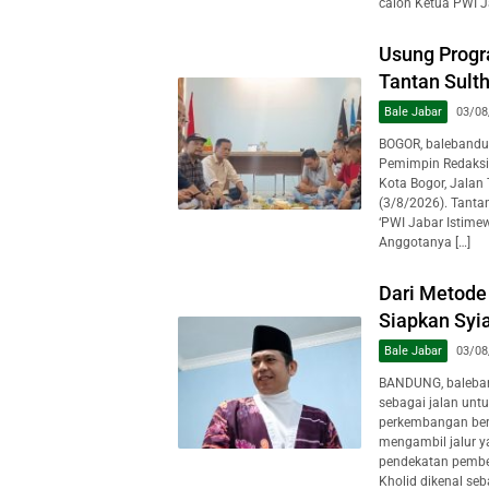
calon Ketua PWI J
Usung Progr
Tantan Sulth
Bale Jabar
03/08
BOGOR, balebandu
Pemimpin Redaksi
Kota Bogor, Jalan
(3/8/2026). Tanta
‘PWI Jabar Istime
Anggotanya […]
Dari Metode 
Siapkan Syi
Bale Jabar
03/08
BANDUNG, baleban
sebagai jalan unt
perkembangan berb
mengambil jalur y
pendekatan pembe
Kholid dikenal seb