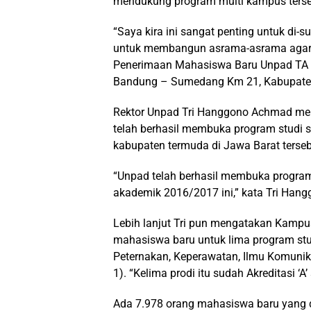
mendukung program multi kampus terse
“Saya kira ini sangat penting untuk di-
untuk membangun asrama-asrama agar 
Penerimaan Mahasiswa Baru Unpad TA 2
Bandung – Sumedang Km 21, Kabupaten
Rektor Unpad Tri Hanggono Achmad me
telah berhasil membuka program studi 
kabupaten termuda di Jawa Barat terseb
“Unpad telah berhasil membuka progra
akademik 2016/2017 ini,” kata Tri Ha
Lebih lanjut Tri pun mengatakan Kamp
mahasiswa baru untuk lima program stud
Peternakan, Keperawatan, Ilmu Komunikas
1). “Kelima prodi itu sudah Akreditasi ‘A
Ada 7.978 orang mahasiswa baru yang d