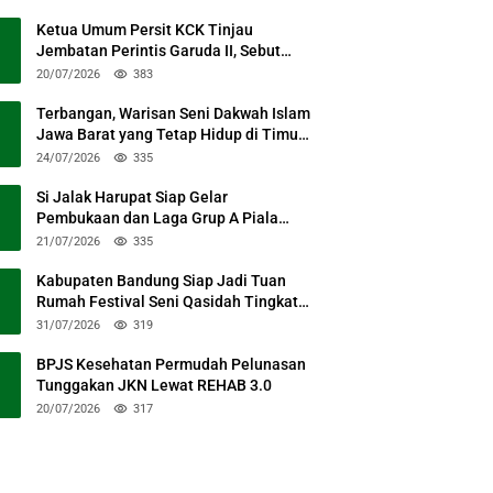
Ketua Umum Persit KCK Tinjau
Jembatan Perintis Garuda II, Sebut
Simbol Kebersamaan TNI dan Rakyat
20/07/2026
383
Terbangan, Warisan Seni Dakwah Islam
Jawa Barat yang Tetap Hidup di Timur
Kabupaten Bandung
24/07/2026
335
Si Jalak Harupat Siap Gelar
Pembukaan dan Laga Grup A Piala
Presiden 2026 Sabtu Mendatang
21/07/2026
335
Kabupaten Bandung Siap Jadi Tuan
Rumah Festival Seni Qasidah Tingkat
Nasional
31/07/2026
319
BPJS Kesehatan Permudah Pelunasan
Tunggakan JKN Lewat REHAB 3.0
20/07/2026
317