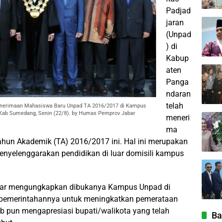
Padjad
jaran
(Unpad
) di
Kabup
aten
Panga
ndaran
telah
Penerimaan Mahasiswa Baru Unpad TA 2016/2017 di Kampus
 Kab Sumedang, Senin (22/8). by Humas Pemprov Jabar
meneri
ma
hun Akademik (TA) 2016/2017 ini. Hal ini merupakan
nyelenggarakan pendidikan di luar domisili kampus
war mengungkapkan dibukanya Kampus Unpad di
pemerintahannya untuk meningkatkan pemerataan
b pun mengapresiasi bupati/walikota yang telah
Ba