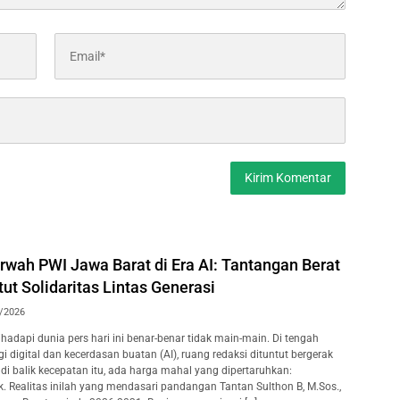
wah PWI Jawa Barat di Era AI: Tantangan Berat
t Solidaritas Lintas Generasi
/2026
adapi dunia pers hari ini benar-benar tidak main-main. Di tengah
 digital dan kecerdasan buatan (AI), ruang redaksi dituntut bergerak
i, di balik kecepatan itu, ada harga mahal yang dipertaruhkan:
k. Realitas inilah yang mendasari pandangan Tantan Sulthon B, M.Sos.,