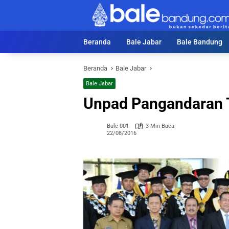
Langsung
ke
konten
Beranda
Bale Jabar
Bale Bandung
Beranda
Bale Jabar
Bale Jabar
Unpad Pangandaran 
Bale 001
3 Min Baca
22/08/2016