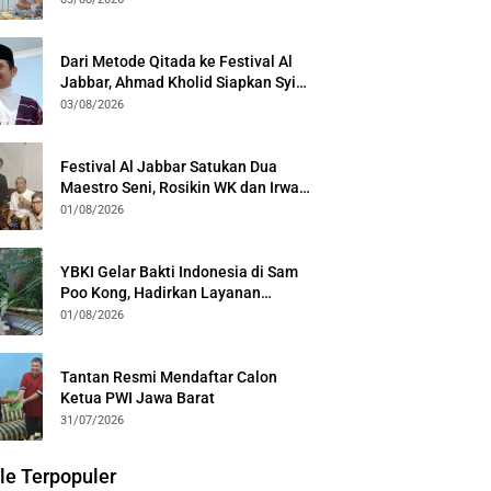
Kota Bogor
Dari Metode Qitada ke Festival Al
Jabbar, Ahmad Kholid Siapkan Syiar
Al-Qur’an Lewat Nada
03/08/2026
Festival Al Jabbar Satukan Dua
Maestro Seni, Rosikin WK dan Irwan
Guntari Garap Pertunjukan Kolosal
01/08/2026
YBKI Gelar Bakti Indonesia di Sam
Poo Kong, Hadirkan Layanan
Kesehatan Gratis dan Dialog
01/08/2026
Kebangsaan
Tantan Resmi Mendaftar Calon
Ketua PWI Jawa Barat
31/07/2026
le Terpopuler