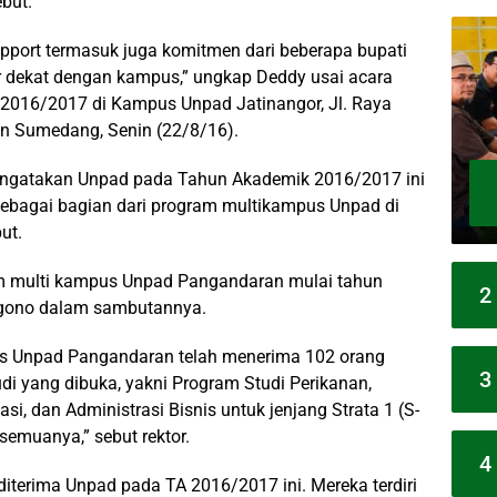
but.
support termasuk juga komitmen dari beberapa bupati
dekat dengan kampus,” ungkap Deddy usai acara
016/2017 di Kampus Unpad Jatinangor, Jl. Raya
 Sumedang, Senin (22/8/16).
ngatakan Unpad pada Tahun Akademik 2016/2017 ini
sebagai bagian dari program multikampus Unpad di
ut.
m multi kampus Unpad Pangandaran mulai tahun
2
nggono dalam sambutannya.
us Unpad Pangandaran telah menerima 102 orang
3
i yang dibuka, yakni Program Studi Perikanan,
i, dan Administrasi Bisnis untuk jenjang Strata 1 (S-
’ semuanya,” sebut rektor.
4
iterima Unpad pada TA 2016/2017 ini. Mereka terdiri