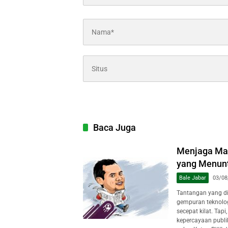
Baca Juga
Menjaga Mar
yang Menuntu
Bale Jabar
03/08
Tantangan yang dih
gempuran teknologi
secepat kilat. Tap
kepercayaan publi