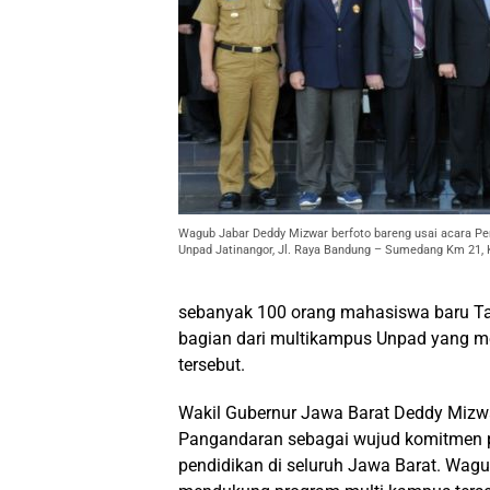
Wagub Jabar Deddy Mizwar berfoto bareng usai acara 
Unpad Jatinangor, Jl. Raya Bandung – Sumedang Km 21,
sebanyak 100 orang mahasiswa baru Ta
bagian dari multikampus Unpad yang me
tersebut.
Wakil Gubernur Jawa Barat Deddy Miz
Pangandaran sebagai wujud komitmen 
pendidikan di seluruh Jawa Barat. Wagu