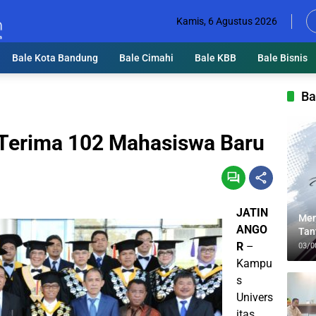
Kamis, 6 Agustus 2026
Bale Kota Bandung
Bale Cimahi
Bale KBB
Bale Bisnis
Ba
Terima 102 Mahasiswa Baru
JATIN
Men
ANGO
Tan
Lin
R
–
03/0
Kampu
s
Univers
itas