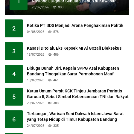
1
Nasional, Digelar Sebulan Penuh di Kawasan
Masjid Raya Al Jabbar
26/07/2026
900
Ketika PT BDS Menjadi Arena Penghakiman Politik
2
04/08/2026
578
Kasasi Ditolak, Eks Kepsek MI Al Gozali Dieksekusi
3
18/07/2026
486
Diduga Bunuh Diri, Kepala SPPG Asal Kabupaten
4
Bandung Tinggalkan Surat Permohonan Maaf
13/07/2026
461
Ketua Umum Persit KCK Tinjau Jembatan Perintis
5
Garuda II, Sebut Simbol Kebersamaan TNI dan Rakyat
20/07/2026
383
Terbangan, Warisan Seni Dakwah Islam Jawa Barat
6
yang Tetap Hidup di Timur Kabupaten Bandung
24/07/2026
335