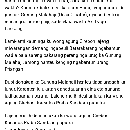
hanteu meunang leuwih ti opat, sarta kudu solat lima
waktu? Kami rek balik deui ka alam Buda, reng ngaratu di
puncak Gunung Malahaji (Desa Cibatur), nyieun benteng
rencangna among hiji, saderekna wasta Aki Dago
Lancang.
Lami-lami kauninga ku wong agung Cirebon lajeng
miwarangan demang, ngabeuli Batarakarang ngabantun
wadia bala sareng pakarang perang ngalurug ka Gunung
Malahaji, among hanteu kenging ngabantun urang
Priangan.
Dupi dongkap ka Gunung Malahaji henteu tiasa unggah ka
luhur. Karanten jujukutan dangdauanan dina eta gunung
jadi gagaman perang. Lajeng mulih deui unjukan ka wong
agung Cirebon. Kacarios Prabu Sandaan puputra.
Lajeng mulih deui unjukan ka wong agung Cirebon.
Kacarios Prabu Sandaan puputra.
1. Santowaan Wargayuda