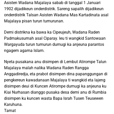
Asisten Wadana Majalaya sabab di tanggal 1 Januari
1902 dijadikeun onderdistrik. Sareng sapalih dijadikeun
onderdistrik Talsan Asisten Wadana Mas Kartadinata asal
Majalaya pisan turun tumurunan.
Demi distrikna ka bawa ka Cipeujeuh, Wadana Raden
Padmakusumah asal Ciparay. Ieu ti wangkid Santowaan
Wargayuda turun tumurun dumugi ka anjeuna parantos
ngagem agama Islam.
Nyeta pusakana anu disimpen di Lembut Atirompe Talun
Majalaya malah nalika Wadana Raden Rangga
Anggadiredja, eta prabot disimpen dina papanggungan di
pengkereun kawadanaan Majalaya ti wangkid eta lajeng
disimpen deui di Kuncen Atirompe dumugi ka anjeuna ku
Kiai Nurhasan dianggo pusaka desa demi anu di Rumbia
disimpen ku kuncen wasta Bapa Israh Tusen Teusewen
Karuhuna.
Tamat