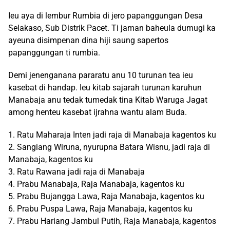
Ieu aya di lembur Rumbia di jero papanggungan Desa
Selakaso, Sub Distrik Pacet. Ti jaman baheula dumugi ka
ayeuna disimpenan dina hiji saung sapertos
papanggungan ti rumbia.
Demi jenenganana pararatu anu 10 turunan tea ieu
kasebat di handap. Ieu kitab sajarah turunan karuhun
Manabaja anu tedak tumedak tina Kitab Waruga Jagat
among henteu kasebat ijrahna wantu alam Buda.
1. Ratu Maharaja Inten jadi raja di Manabaja kagentos ku
2. Sangiang Wiruna, nyurupna Batara Wisnu, jadi raja di
Manabaja, kagentos ku
3. Ratu Rawana jadi raja di Manabaja
4. Prabu Manabaja, Raja Manabaja, kagentos ku
5. Prabu Bujangga Lawa, Raja Manabaja, kagentos ku
6. Prabu Puspa Lawa, Raja Manabaja, kagentos ku
7. Prabu Hariang Jambul Putih, Raja Manabaja, kagentos