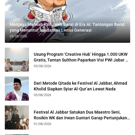
Menjaga Marwah PWI Jawa Barat di Era AI: Tantangan Berat
yang Menuntut Solidaritas Lintas Generasi
03/08/2026
Usung Program ‘Creative Hub’ Hingga 1.000 UKW
Gratis, Tantan Sulthon Paparkan Visi PWI Jabar di
Kota Bogor
03/08/2026
Dari Metode Qitada ke Festival Al Jabbar, Ahmad
Kholid Siapkan Syiar Al-Qur’an Lewat Nada
03/08/2026
Festival Al Jabbar Satukan Dua Maestro Seni,
Rosikin WK dan Irwan Guntari Garap Pertunjukan
Kolosal
01/08/2026