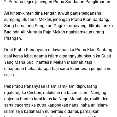
2. Putrana teges jenengan Prabu Sandaaan Panglimanan
Ari kinten-kinten dina tengah tuwuh panjenenganana,
sumping utusan ti Mekah, jenengan Prabu Kian Santang,
Sang Lumajang Pangeran Gagak Lumayung ditimbalan ku
Baginda Ali Murtada Raja Mekah ngaislamkeun urang
Priangan.
Dupi Prabu Pananyaan didawuhan ku Prabu Kian Santang
asal kersa lebet agama islam dipangnyuhunkeun ka Gusti
Yang Maha Suci, hanteu k Mekah Madinah, tapi
dipaparain harkat darajat haji sarta kapinteran punjul ti nu
sejen.
Pek Prabu Pananyaan Islam, lami-lami dipiwarang
ngalurug ka Cirebon, nalukeun nu tacan Islam. Nanging
anjeuna hanteu lami lolos ka Nagri Manabaja, mulih deui
sarta cacarios ka putra kaponakan nana, naha ari Islam-
islam seja kadaharan nu henteu didahar, pamajikan