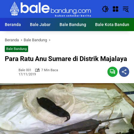
Langsung
ke
konten
Beranda
Bale Jabar
Bale Bandung
Bale Kota Bandung
Beranda
Bale Bandung
Bale Bandung
Para Ratu Anu Sumare di Distrik Majalaya
Bale 001
7 Min Baca
17/11/2019