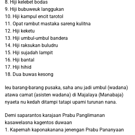
8. Hiji kelebet bodas
9. Hiji bubuweuk langgukan
10. Hiji kampul encit tarotol
11. Opat rambut mastaka sareng kulitna
12. Hiji keketu
13. Hiji umbul-umbul bandera
14. Hiji raksukan buludru
15. Hiji sujadah lampit
16. Hiji bantal
17. Hiji hihid
18. Dua buwas kesong
Ieu barang-barang pusaka, saha anu jadi umbul (wadana)
atawa camat (asisten wadana) di Majalaya (Manabaja)
nyaeta nu kedah ditampi tatapi upami turunan nana.
Demi saparantos karajaan Prabu Panglimanan
kasawelasna kagentos duwaan
1. Kapernah kaponakanana jenengan Prabu Pananyaan