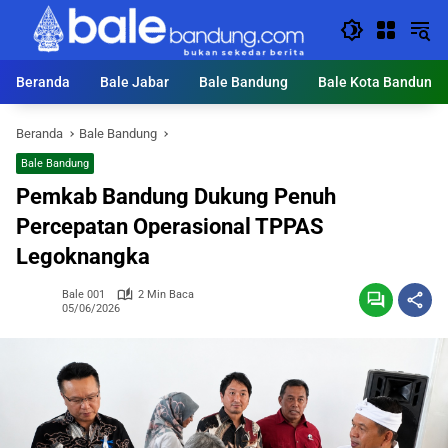
Langsung
ke
konten
Beranda
Bale Jabar
Bale Bandung
Bale Kota Bandung
Beranda
Bale Bandung
Bale Bandung
Pemkab Bandung Dukung Penuh
Percepatan Operasional TPPAS
Legoknangka
Bale 001
2 Min Baca
05/06/2026