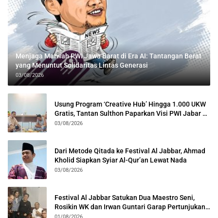
Menjaga Marwah PWI Jawa Barat di Era AI: Tantangan Berat
yang Menuntut Solidaritas Lintas Generasi
03/08/2026
Usung Program ‘Creative Hub’ Hingga 1.000 UKW
Gratis, Tantan Sulthon Paparkan Visi PWI Jabar di
Kota Bogor
03/08/2026
Dari Metode Qitada ke Festival Al Jabbar, Ahmad
Kholid Siapkan Syiar Al-Qur’an Lewat Nada
03/08/2026
Festival Al Jabbar Satukan Dua Maestro Seni,
Rosikin WK dan Irwan Guntari Garap Pertunjukan
Kolosal
01/08/2026