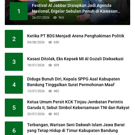
Festival Al Jabbar Disiapkan Jadi Agenda
1
Nasional, Digelar Sebulan Penuh di Kawasan
Masjid Raya Al Jabbar
26/07/2026
965
Ketika PT BDS Menjadi Arena Penghakiman Politik
2
04/08/2026
650
Kasasi Ditolak, Eks Kepsek MI Al Gozali Dieksekusi
3
18/07/2026
509
Diduga Bunuh Diri, Kepala SPPG Asal Kabupaten
4
Bandung Tinggalkan Surat Permohonan Maaf
13/07/2026
482
Ketua Umum Persit KCK Tinjau Jembatan Perintis
5
Garuda II, Sebut Simbol Kebersamaan TNI dan Rakyat
20/07/2026
402
Terbangan, Warisan Seni Dakwah Islam Jawa Barat
6
yang Tetap Hidup di Timur Kabupaten Bandung