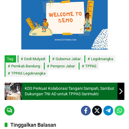
Tag:
Dedi Mulyadi
Gubernur Jabar
Legoknangka
Pemkab Bandung
Pemprov Jabar
TPPAS
TPPAS Legoknangka
KDS Perkuat Kolaborasi Tangani Sampah, Sambut
Dukungan TNI AD untuk TPPAS Sarimukti
Tinggalkan Balasan