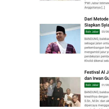
‘PWI Jabar Istime
Anggotanya […]
Dari Metode 
Siapkan Syi
Bale Jabar
03/08
BANDUNG, baleban
sebagai jalan unt
perkembangan berb
mengambil jalur y
pendekatan pembe
Kholid dikenal seb
Festival Al 
dan Irwan Gu
Bale Jabar
01/08
BANDUNG, baleban
kreatifnya dengan
S.Sn., M.Sn. dan a
dipercaya mengga