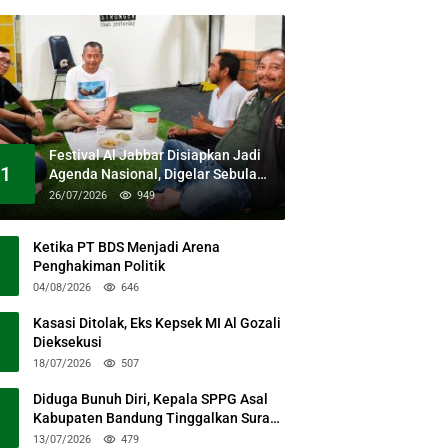
Festival Al Jabbar Disiapkan Jadi
1
Agenda Nasional, Digelar Sebulan
Penuh di Kawasan Masjid Raya Al
26/07/2026
949
Jabbar
Ketika PT BDS Menjadi Arena
Penghakiman Politik
04/08/2026
646
Kasasi Ditolak, Eks Kepsek MI Al Gozali
Dieksekusi
18/07/2026
507
Diduga Bunuh Diri, Kepala SPPG Asal
Kabupaten Bandung Tinggalkan Surat
Permohonan Maaf
13/07/2026
479