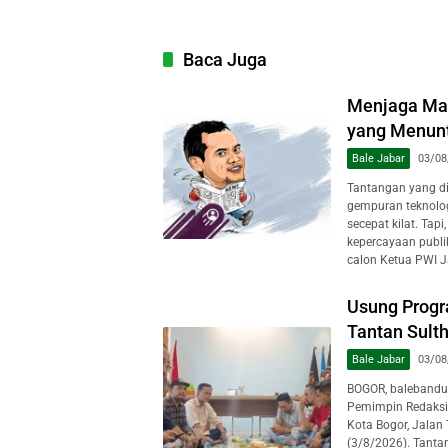
Baca Juga
Menjaga Mar
yang Menuntu
Bale Jabar
03/08
Tantangan yang dih
gempuran teknologi
secepat kilat. Tap
kepercayaan publi
calon Ketua PWI J
Usung Progr
Tantan Sulth
Bale Jabar
03/08
BOGOR, balebandu
Pemimpin Redaksi
Kota Bogor, Jalan
(3/8/2026). Tanta