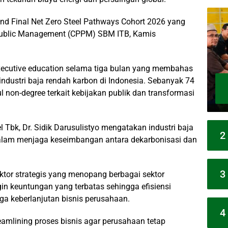
nd Final Net Zero Steel Pathways Cohort 2026 yang
 Public Management (CPPM) SBM ITB, Kamis
xecutive education selama tiga bulan yang membahas
industri baja rendah karbon di Indonesia. Sebanyak 74
 non-degree terkait kebijakan publik dan transformasi
l Tbk, Dr. Sidik Darusulistyo mengatakan industri baja
2
dalam menjaga keseimbangan antara dekarbonisasi dan
3
ktor strategis yang menopang berbagai sektor
n keuntungan yang terbatas sehingga efisiensi
a keberlanjutan bisnis perusahaan.
4
eamlining proses bisnis agar perusahaan tetap