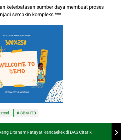
dan keterbatasan sumber daya membuat proses
 menjadi semakin kompleks.***
 steel
SBM ITB
ng Ditanam Fatayat Rancaekek di DAS Citarik