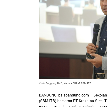
Yudo Anggoro, Ph.D., Kepala CPPM SBM ITB
BANDUNG, balebandung.com – Sekolah B
(SBM ITB) bersama PT Krakatau Steel T
menuju ekosistem
net zero steel
di tenga