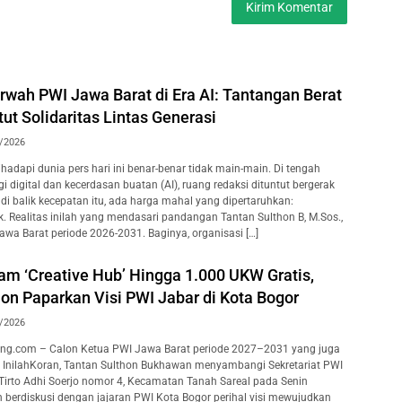
wah PWI Jawa Barat di Era AI: Tantangan Berat
t Solidaritas Lintas Generasi
/2026
adapi dunia pers hari ini benar-benar tidak main-main. Di tengah
 digital dan kecerdasan buatan (AI), ruang redaksi dituntut bergerak
i, di balik kecepatan itu, ada harga mahal yang dipertaruhkan:
k. Realitas inilah yang mendasari pandangan Tantan Sulthon B, M.Sos.,
awa Barat periode 2026-2031. Baginya, organisasi […]
am ‘Creative Hub’ Hingga 1.000 UKW Gratis,
on Paparkan Visi PWI Jabar di Kota Bogor
/2026
ng.com – Calon Ketua PWI Jawa Barat periode 2027–2031 yang juga
 InilahKoran, Tantan Sulthon Bukhawan menyambangi Sekretariat PWI
 Tirto Adhi Soerjo nomor 4, Kecamatan Tanah Sareal pada Senin
n berdiskusi dengan jajaran PWI Kota Bogor perihal visi mewujudkan