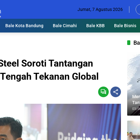
Jumat, 7 Agustus 2026
Bale Kota Bandung
Bale Cimahi
Bale KBB
Bale Bisnis
Ba
teel Soroti Tantangan
di Tengah Tekanan Global
Men
Tan
Lin
03/0