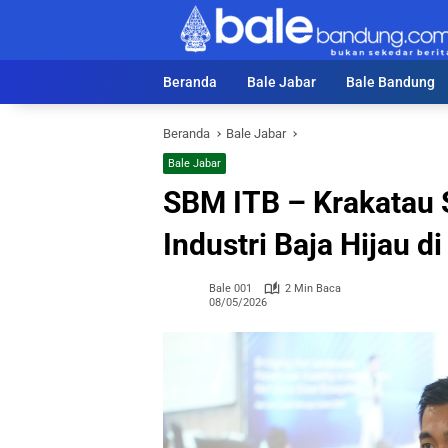
Langsung
ke
konten
Beranda
Bale Jabar
Bale Bandung
Beranda
Bale Jabar
Bale Jabar
SBM ITB – Krakatau S
Industri Baja Hijau 
Bale 001
2 Min Baca
08/05/2026