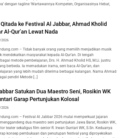
wa’ dengan tagline ‘Wartawannya Kompeten, Organisasinya Hebat,
Qitada ke Festival Al Jabbar, Ahmad Kholid
ar Al-Qur’an Lewat Nada
/2026
dung.com – Tidak banyak orang yang memilih menjadikan musik
uk mendekatkan masyarakat kepada Al-Qur’an. Di tengah
agai metode pembelajaran, Drs. H. Ahmad Kholid HS, M.Li. justru
ang berbeda. Ia memadukan irama, seni baca Al-Qur’an, dan
lajaran yang lebih mudah diterima berbagai kalangan. Nama Ahmad
agai pendiri Metode […]
Jabbar Satukan Dua Maestro Seni, Rosikin WK
ntari Garap Pertunjukan Kolosal
/2026
dung.com – Festival Al Jabbar 2026 mulai memperkuat jajaran
 menggandeng dua maestro seni pertunjukan Jawa Barat, Rosikin WK,
ktor teater sekaligus film senior R. Irwan Guntari WK, S.Sn. Keduanya
rap konsep pembukaan dan penutupan festival yang diproyeksikan