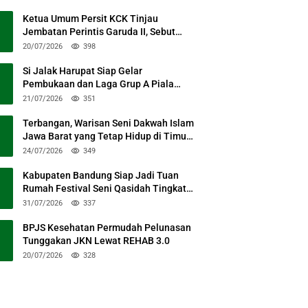
Ketua Umum Persit KCK Tinjau
Jembatan Perintis Garuda II, Sebut
Simbol Kebersamaan TNI dan Rakyat
20/07/2026
398
Si Jalak Harupat Siap Gelar
Pembukaan dan Laga Grup A Piala
Presiden 2026 Sabtu Mendatang
21/07/2026
351
Terbangan, Warisan Seni Dakwah Islam
Jawa Barat yang Tetap Hidup di Timur
Kabupaten Bandung
24/07/2026
349
Kabupaten Bandung Siap Jadi Tuan
Rumah Festival Seni Qasidah Tingkat
Nasional
31/07/2026
337
BPJS Kesehatan Permudah Pelunasan
Tunggakan JKN Lewat REHAB 3.0
20/07/2026
328