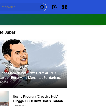
le Jabar
jaga Marwah PWI Jawa Barat di Era AI:
tangan Berat yang Menuntut Solidaritas
tas Generasi
8/2026
Usung Program ‘Creative Hub’
Hingga 1.000 UKW Gratis, Tantan
Sulthon Paparkan Visi PWI Jabar di
03/08/2026