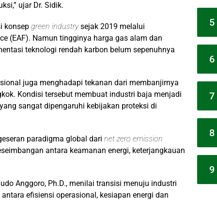
si,” ujar Dr. Sidik.
5
si konsep
green industry
sejak 2019 melalui
ace (EAF). Namun tingginya harga gas alam dan
entasi teknologi rendah karbon belum sepenuhnya
6
 nasional juga menghadapi tekanan dari membanjirnya
gkok. Kondisi tersebut membuat industri baja menjadi
7
 yang sangat dipengaruhi kebijakan proteksi di
8
rgeseran paradigma global dari
net zero emission
keseimbangan antara keamanan energi, keterjangkauan
9
o Anggoro, Ph.D., menilai transisi menuju industri
tara efisiensi operasional, kesiapan energi dan