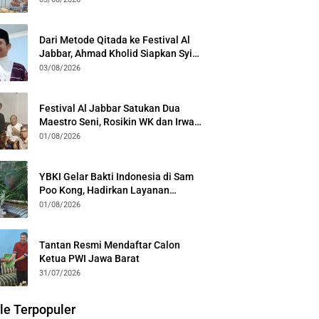
Kota Bogor
Dari Metode Qitada ke Festival Al
Jabbar, Ahmad Kholid Siapkan Syiar
Al-Qur’an Lewat Nada
03/08/2026
Festival Al Jabbar Satukan Dua
Maestro Seni, Rosikin WK dan Irwan
Guntari Garap Pertunjukan Kolosal
01/08/2026
YBKI Gelar Bakti Indonesia di Sam
Poo Kong, Hadirkan Layanan
Kesehatan Gratis dan Dialog
01/08/2026
Kebangsaan
Tantan Resmi Mendaftar Calon
Ketua PWI Jawa Barat
31/07/2026
le Terpopuler