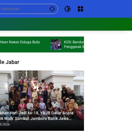
akes Diduga Bully
KDS: Bandung Bedas Run 2026 Jadi
Penggerak Sport Tourism dan Ekonomi
Kabupaten Bandung
le Jabar
akan Hari Jadi ke-18, YBJB Gelar Acara
tik Walk’ Sambut Jambore Batik Jawa
at 2026
8/2026