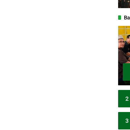
Ba
2
3