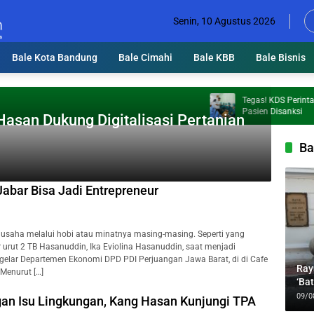
Senin, 10 Agustus 2026
Bale Kota Bandung
Bale Cimahi
Bale KBB
Bale Bisnis
Tegas! KDS Perintahkan N
Pasien Disanksi
Hasan Dukung Digitalisasi Pertanian
Ba
 Jabar Bisa Jadi Entrepreneur
saha melalui hobi atau minatnya masing-masing. Seperti yang
urut 2 TB Hasanuddin, Ika Eviolina Hasanuddin, saat menjadi
digelar Departemen Ekonomi DPD PDI Perjuangan Jawa Barat, di di Cafe
Ray
 Menurut […]
‘Ba
Bar
09/0
gan Isu Lingkungan, Kang Hasan Kunjungi TPA