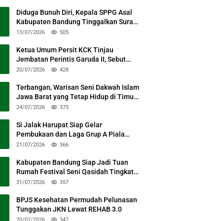
Diduga Bunuh Diri, Kepala SPPG Asal
Kabupaten Bandung Tinggalkan Surat
Permohonan Maaf
13/07/2026
505
Ketua Umum Persit KCK Tinjau
Jembatan Perintis Garuda II, Sebut
Simbol Kebersamaan TNI dan Rakyat
20/07/2026
428
Terbangan, Warisan Seni Dakwah Islam
Jawa Barat yang Tetap Hidup di Timur
Kabupaten Bandung
24/07/2026
375
Si Jalak Harupat Siap Gelar
Pembukaan dan Laga Grup A Piala
Presiden 2026 Sabtu Mendatang
21/07/2026
366
Kabupaten Bandung Siap Jadi Tuan
Rumah Festival Seni Qasidah Tingkat
Nasional
31/07/2026
357
BPJS Kesehatan Permudah Pelunasan
Tunggakan JKN Lewat REHAB 3.0
20/07/2026
347