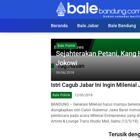
Langsung
ke
konten
Beranda
Bale Jabar
Bale Bandung
Bale Politik
Breaking News
Sejahterakan Petani, Kang 
Jokowi
Tag:
Hasan
09/06/2018
Istri Cagub Jabar Ini Ingin Milenial
Bale Politik
12/05/2018
BANDUNG – Generasi Milenial harus mampu berwirau
diungkapkan istri Calon Gubernur Jawa Barat nomor 
pembicara pada acara Milenial Entrepreneur, yang 
Artiste & Lounge Trans Studio Mall, Sabtu (12/5/18).
Terusik den