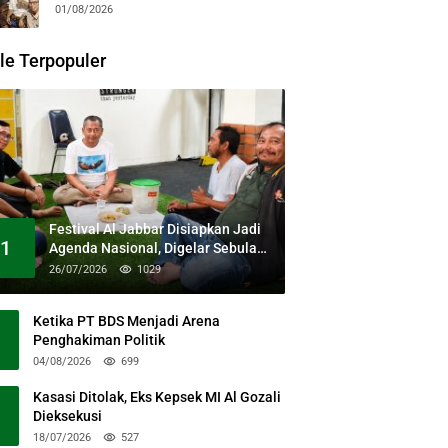
Guntari Garap Pertunjukan Kolosal
01/08/2026
le Terpopuler
Festival Al Jabbar Disiapkan Jadi
1
Agenda Nasional, Digelar Sebulan
Penuh di Kawasan Masjid Raya Al
26/07/2026
1029
Jabbar
Ketika PT BDS Menjadi Arena
Penghakiman Politik
04/08/2026
699
Kasasi Ditolak, Eks Kepsek MI Al Gozali
Dieksekusi
18/07/2026
527