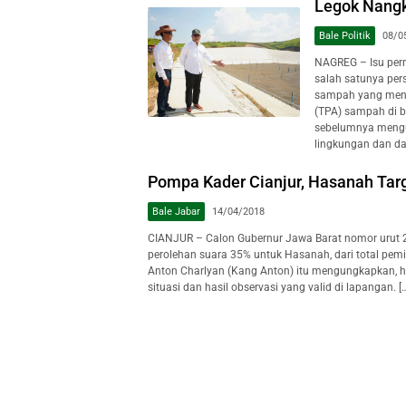
Legok Nang
Bale Politik
08/0
NAGREG – Isu per
salah satunya per
sampah yang menu
(TPA) sampah di b
sebelumnya mengu
lingkungan dan dar
Pompa Kader Cianjur, Hasanah Tar
Bale Jabar
14/04/2018
CIANJUR – Calon Gubernur Jawa Barat nomor urut 
perolehan suara 35% untuk Hasanah, dari total pem
Anton Charlyan (Kang Anton) itu mengungkapkan, ha
situasi dan hasil observasi yang valid di lapangan. [