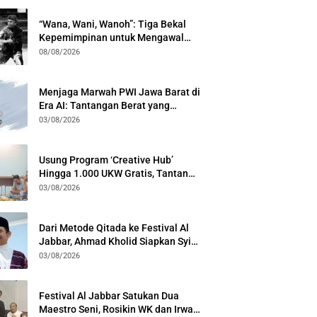
“Wana, Wani, Wanoh”: Tiga Bekal
Kepemimpinan untuk Mengawal
Festival Al Jabbar
08/08/2026
Menjaga Marwah PWI Jawa Barat di
Era AI: Tantangan Berat yang
Menuntut Solidaritas Lintas
03/08/2026
Generasi
Usung Program ‘Creative Hub’
Hingga 1.000 UKW Gratis, Tantan
Sulthon Paparkan Visi PWI Jabar di
03/08/2026
Kota Bogor
Dari Metode Qitada ke Festival Al
Jabbar, Ahmad Kholid Siapkan Syiar
Al-Qur’an Lewat Nada
03/08/2026
Festival Al Jabbar Satukan Dua
Maestro Seni, Rosikin WK dan Irwan