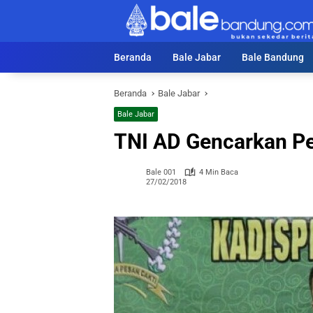
Langsung
ke
konten
Beranda
Bale Jabar
Bale Bandung
Beranda
Bale Jabar
Bale Jabar
TNI AD Gencarkan P
Bale 001
4 Min Baca
27/02/2018