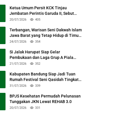
Ketua Umum Persit KCK Tinjau
Jembatan Perintis Garuda II, Sebut
Simbol Kebersamaan TNI dan Rakyat
20/07/2026
405
Terbangan, Warisan Seni Dakwah Islam
Jawa Barat yang Tetap Hidup di Timur
Kabupaten Bandung
24/07/2026
354
Si Jalak Harupat Siap Gelar
Pembukaan dan Laga Grup A Piala
Presiden 2026 Sabtu Mendatang
21/07/2026
352
Kabupaten Bandung Siap Jadi Tuan
Rumah Festival Seni Qasidah Tingkat
Nasional
31/07/2026
339
BPJS Kesehatan Permudah Pelunasan
Tunggakan JKN Lewat REHAB 3.0
20/07/2026
331