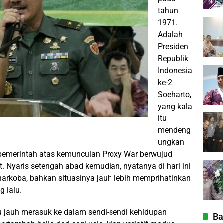
tahun
1971.
Adalah
Presiden
Republik
Indonesia
ke-2
Soeharto,
yang kala
itu
mendeng
ungkan
p pemerintah atas kemunculan Proxy War berwujud
. Nyaris setengah abad kemudian, nyatanya di hari ini
narkoba, bahkan situasinya jauh lebih memprihatinkan
 lalu.
u jauh merasuk ke dalam sendi-sendi kehidupan
Ba