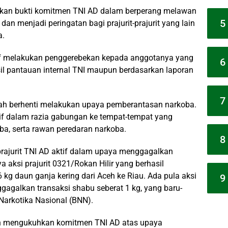
kan bukti komitmen TNI AD dalam berperang melawan
5
dan menjadi peringatan bagi prajurit-prajurit yang lain
a.
ktif melakukan penggerebekan kepada anggotanya yang
6
hasil pantauan internal TNI maupun berdasarkan laporan
7
rnah berhenti melakukan upaya pemberantasan narkoba.
if dalam razia gabungan ke tempat-tempat yang
ba, serta rawan peredaran narkoba.
8
prajurit TNI AD aktif dalam upaya menggagalkan
 aksi prajurit 0321/Rokan Hilir yang berhasil
g daun ganja kering dari Aceh ke Riau. Ada pula aksi
9
gagalkan transaksi shabu seberat 1 kg, yang baru-
 Narkotika Nasional (BNN).
in mengukuhkan komitmen TNI AD atas upaya