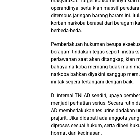
masyarakat. Target konsumennya kian be
operandinya, serta kian massif pered
ditembus jaringan barang haram ini. It
korban narkoba berasal dari beragam ka
berbeda-beda.
Pemberlakuan hukuman berupa eksekusi
beragam tindakan tegas seperti instru
perlawanan saat akan ditangkap, kian 
bahaya narkoba memang tidak main-ma
narkoba bahkan diyakini sanggup memun
ini tak segera tertangani dengan baik.
Di internal TNI AD sendiri, upaya pem
menjadi perhatian serius. Secara rutin d
AD memberlakukan tes urine dadakan u
prajurit. Jika didapati ada anggota yan
diproses sesuai hukum, serta diberi h
hormat dari kedinasan.