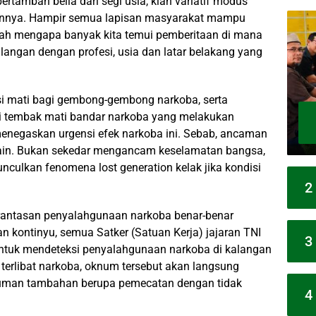
rtambah belia dari segi usia, kian variatif modus
arannya. Hampir semua lapisan masyarakat mampu
ulah mengapa banyak kita temui pemberitaan di mana
langan dengan profesi, usia dan latar belakang yang
 mati bagi gembong-gembong narkoba, serta
ksi tembak mati bandar narkoba yang melakukan
menegaskan urgensi efek narkoba ini. Sebab, ancaman
in. Bukan sekedar mengancam keselamatan bangsa,
culkan fenomena lost generation kelak jika kondisi
2
berantasan penyalahgunaan narkoba benar-benar
an kontinyu, semua Satker (Satuan Kerja) jajaran TNI
3
ntuk mendeteksi penyalahgunaan narkoba di kalangan
g terlibat narkoba, oknum tersebut akan langsung
ukuman tambahan berupa pemecatan dengan tidak
4