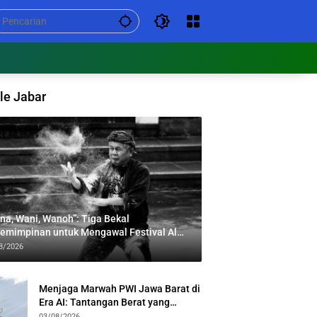
le Jabar
na, Wani, Wanoh”: Tiga Bekal
emimpinan untuk Mengawal Festival Al
bar
8/2026
Menjaga Marwah PWI Jawa Barat di
Era AI: Tantangan Berat yang
Menuntut Solidaritas Lintas
03/08/2026