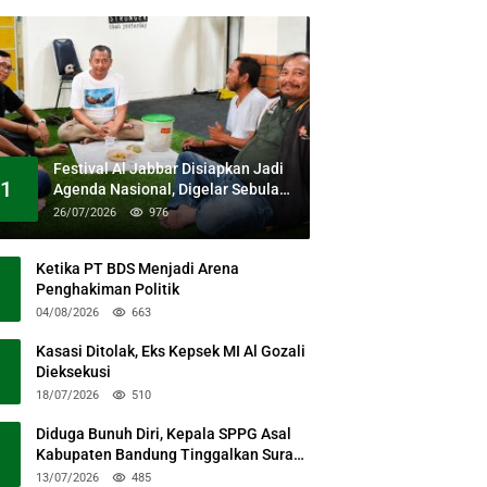
Festival Al Jabbar Disiapkan Jadi
1
Agenda Nasional, Digelar Sebulan
Penuh di Kawasan Masjid Raya Al
26/07/2026
976
Jabbar
Ketika PT BDS Menjadi Arena
Penghakiman Politik
04/08/2026
663
Kasasi Ditolak, Eks Kepsek MI Al Gozali
Dieksekusi
18/07/2026
510
Diduga Bunuh Diri, Kepala SPPG Asal
Kabupaten Bandung Tinggalkan Surat
Permohonan Maaf
13/07/2026
485