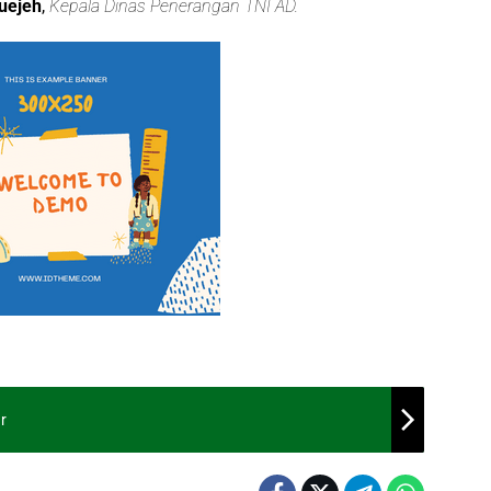
Tuejeh
,
Kepala Dinas Penerangan TNI AD.
r