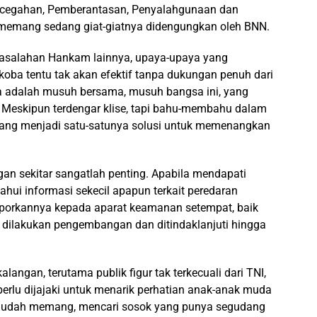
cegahan, Pemberantasan, Penyalahgunaan dan
memang sedang giat-giatnya didengungkan oleh BNN.
asalahan Hankam lainnya, upaya-upaya yang
oba tentu tak akan efektif tanpa dukungan penuh dari
ba adalah musuh bersama, musuh bangsa ini, yang
. Meskipun terdengar klise, tapi bahu-membahu dalam
ng menjadi satu-satunya solusi untuk memenangkan
an sekitar sangatlah penting. Apabila mendapati
hui informasi sekecil apapun terkait peredaran
aporkannya kepada aparat keamanan setempat, baik
a dilakukan pengembangan dan ditindaklanjuti hingga
angan, terutama publik figur tak terkecuali dari TNI,
 perlu dijajaki untuk menarik perhatian anak-anak muda
ra mudah memang, mencari sosok yang punya segudang