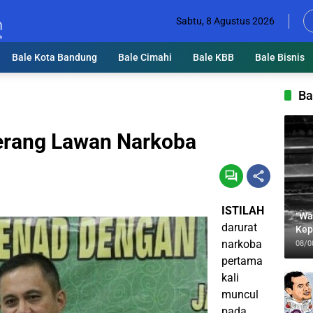
Sabtu, 8 Agustus 2026
Bale Kota Bandung
Bale Cimahi
Bale KBB
Bale Bisnis
Ba
erang Lawan Narkoba
ISTILAH
“Wa
darurat
Kep
Jab
narkoba
08/0
pertama
kali
muncul
pada