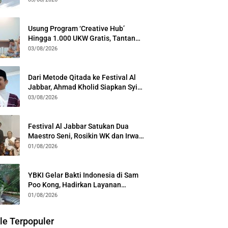
Generasi
Usung Program ‘Creative Hub’
Hingga 1.000 UKW Gratis, Tantan
Sulthon Paparkan Visi PWI Jabar di
03/08/2026
Kota Bogor
Dari Metode Qitada ke Festival Al
Jabbar, Ahmad Kholid Siapkan Syiar
Al-Qur’an Lewat Nada
03/08/2026
Festival Al Jabbar Satukan Dua
Maestro Seni, Rosikin WK dan Irwan
Guntari Garap Pertunjukan Kolosal
01/08/2026
YBKI Gelar Bakti Indonesia di Sam
Poo Kong, Hadirkan Layanan
Kesehatan Gratis dan Dialog
01/08/2026
Kebangsaan
le Terpopuler