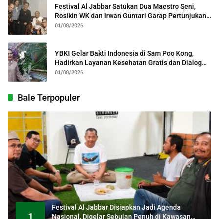
Festival Al Jabbar Satukan Dua Maestro Seni,
Rosikin WK dan Irwan Guntari Garap Pertunjukan
Kolosal
01/08/2026
YBKI Gelar Bakti Indonesia di Sam Poo Kong,
Hadirkan Layanan Kesehatan Gratis dan Dialog
Kebangsaan
01/08/2026
Bale Terpopuler
Festival Al Jabbar Disiapkan Jadi Agenda
1
Nasional, Digelar Sebulan Penuh di Kawasan