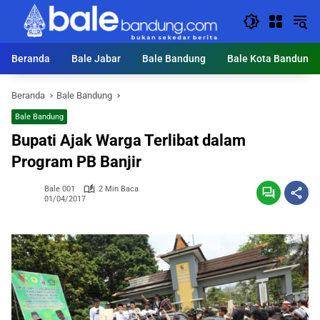
Langsung
ke
konten
Beranda
Bale Jabar
Bale Bandung
Bale Kota Bandung
Beranda
Bale Bandung
Bale Bandung
Bupati Ajak Warga Terlibat dalam
Program PB Banjir
Bale 001
2 Min Baca
01/04/2017