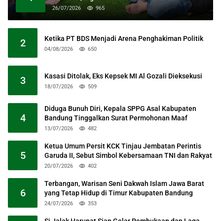
Masjid Raya Al Jabbar
26/07/2026
965
Ketika PT BDS Menjadi Arena Penghakiman Politik
2
04/08/2026
650
Kasasi Ditolak, Eks Kepsek MI Al Gozali Dieksekusi
3
18/07/2026
509
Diduga Bunuh Diri, Kepala SPPG Asal Kabupaten
4
Bandung Tinggalkan Surat Permohonan Maaf
13/07/2026
482
Ketua Umum Persit KCK Tinjau Jembatan Perintis
5
Garuda II, Sebut Simbol Kebersamaan TNI dan Rakyat
20/07/2026
402
Terbangan, Warisan Seni Dakwah Islam Jawa Barat
6
yang Tetap Hidup di Timur Kabupaten Bandung
24/07/2026
353