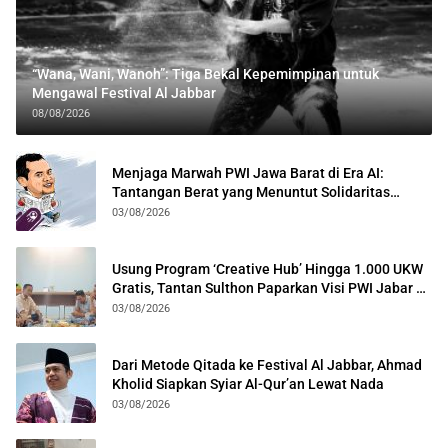
“Wana, Wani, Wanoh”: Tiga Bekal Kepemimpinan untuk
Mengawal Festival Al Jabbar
08/08/2026
Menjaga Marwah PWI Jawa Barat di Era AI:
Tantangan Berat yang Menuntut Solidaritas
Lintas Generasi
03/08/2026
Usung Program ‘Creative Hub’ Hingga 1.000 UKW
Gratis, Tantan Sulthon Paparkan Visi PWI Jabar di
Kota Bogor
03/08/2026
Dari Metode Qitada ke Festival Al Jabbar, Ahmad
Kholid Siapkan Syiar Al-Qur’an Lewat Nada
03/08/2026