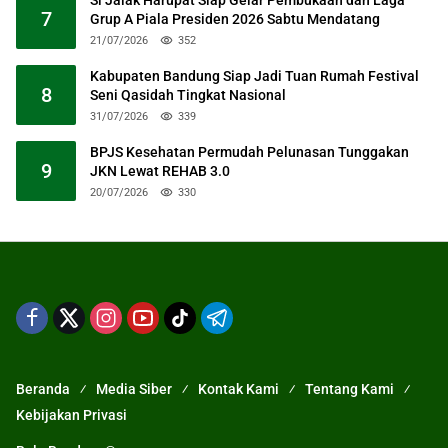
Si Jalak Harupat Siap Gelar Pembukaan dan Laga
7
Grup A Piala Presiden 2026 Sabtu Mendatang
21/07/2026
352
Kabupaten Bandung Siap Jadi Tuan Rumah Festival
8
Seni Qasidah Tingkat Nasional
31/07/2026
339
BPJS Kesehatan Permudah Pelunasan Tunggakan
9
JKN Lewat REHAB 3.0
20/07/2026
330
Beranda
Media Siber
Kontak Kami
Tentang Kami
Kebijakan Privasi