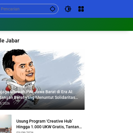
le Jabar
jaga Marwah PWI Jawa Barat di Era AI:
tangan Berat yang Menuntut Solidaritas
tas Generasi
8/2026
Usung Program ‘Creative Hub’
Hingga 1.000 UKW Gratis, Tantan
Sulthon Paparkan Visi PWI Jabar di
03/08/2026