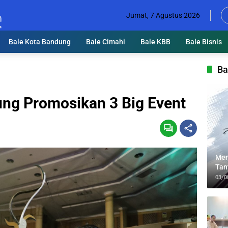
Jumat, 7 Agustus 2026
Bale Kota Bandung
Bale Cimahi
Bale KBB
Bale Bisnis
Ba
ng Promosikan 3 Big Event
Men
Tan
Lin
03/0