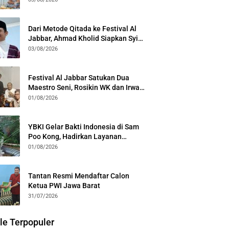
Kota Bogor
Dari Metode Qitada ke Festival Al
Jabbar, Ahmad Kholid Siapkan Syiar
Al-Qur’an Lewat Nada
03/08/2026
Festival Al Jabbar Satukan Dua
Maestro Seni, Rosikin WK dan Irwan
Guntari Garap Pertunjukan Kolosal
01/08/2026
YBKI Gelar Bakti Indonesia di Sam
Poo Kong, Hadirkan Layanan
Kesehatan Gratis dan Dialog
01/08/2026
Kebangsaan
Tantan Resmi Mendaftar Calon
Ketua PWI Jawa Barat
31/07/2026
le Terpopuler