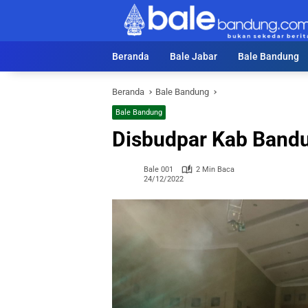
Langsung
ke
konten
Beranda
Bale Jabar
Bale Bandung
Beranda
Bale Bandung
Bale Bandung
Disbudpar Kab Bandu
Bale 001
2 Min Baca
24/12/2022