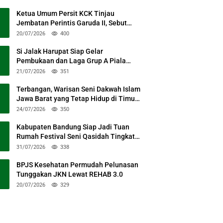
Ketua Umum Persit KCK Tinjau
Jembatan Perintis Garuda II, Sebut
Simbol Kebersamaan TNI dan Rakyat
20/07/2026
400
Si Jalak Harupat Siap Gelar
Pembukaan dan Laga Grup A Piala
Presiden 2026 Sabtu Mendatang
21/07/2026
351
Terbangan, Warisan Seni Dakwah Islam
Jawa Barat yang Tetap Hidup di Timur
Kabupaten Bandung
24/07/2026
350
Kabupaten Bandung Siap Jadi Tuan
Rumah Festival Seni Qasidah Tingkat
Nasional
31/07/2026
338
BPJS Kesehatan Permudah Pelunasan
Tunggakan JKN Lewat REHAB 3.0
20/07/2026
329