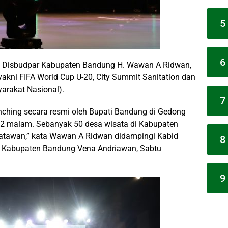
5
6
a Disbudpar Kabupaten Bandung H. Wawan A Ridwan,
yakni FIFA World Cup U-20, City Summit Sanitation dan
yarakat Nasional).
7
unching secara resmi oleh Bupati Bandung di Gedong
2 malam. Sebanyak 50 desa wisata di Kabupaten
atawan,” kata Wawan A Ridwan didampingi Kabid
8
r Kabupaten Bandung Vena Andriawan, Sabtu
9