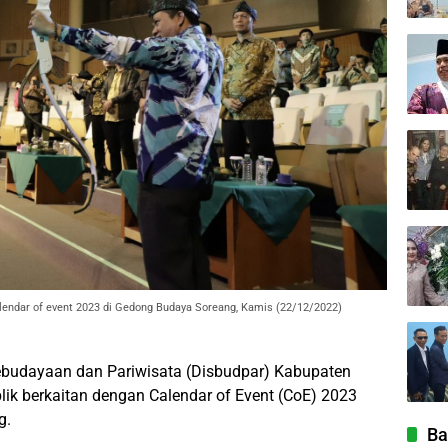
lendar of event 2023 di Gedong Budaya Soreang, Kamis (22/12/2022)
budayaan dan Pariwisata (Disbudpar) Kabupaten
ik berkaitan dengan Calendar of Event (CoE) 2023
g.
Ba