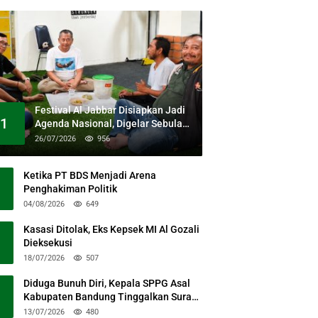
Festival Al Jabbar Disiapkan Jadi
1
Agenda Nasional, Digelar Sebulan
Penuh di Kawasan Masjid Raya Al
26/07/2026
956
Jabbar
Ketika PT BDS Menjadi Arena
Penghakiman Politik
04/08/2026
649
Kasasi Ditolak, Eks Kepsek MI Al Gozali
Dieksekusi
18/07/2026
507
Diduga Bunuh Diri, Kepala SPPG Asal
Kabupaten Bandung Tinggalkan Surat
Permohonan Maaf
13/07/2026
480