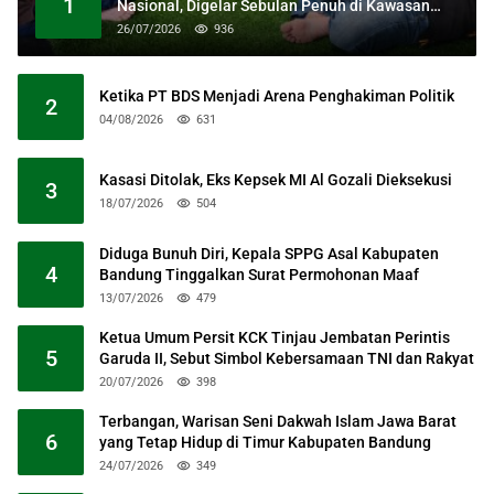
1
Nasional, Digelar Sebulan Penuh di Kawasan
Masjid Raya Al Jabbar
26/07/2026
936
Ketika PT BDS Menjadi Arena Penghakiman Politik
2
04/08/2026
631
Kasasi Ditolak, Eks Kepsek MI Al Gozali Dieksekusi
3
18/07/2026
504
Diduga Bunuh Diri, Kepala SPPG Asal Kabupaten
4
Bandung Tinggalkan Surat Permohonan Maaf
13/07/2026
479
Ketua Umum Persit KCK Tinjau Jembatan Perintis
5
Garuda II, Sebut Simbol Kebersamaan TNI dan Rakyat
20/07/2026
398
Terbangan, Warisan Seni Dakwah Islam Jawa Barat
6
yang Tetap Hidup di Timur Kabupaten Bandung
24/07/2026
349