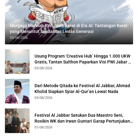
Menjaga Marwah PWI Jawa Barat di Era AI: Tantangan Berat
yang Menuntut Solidaritas Lintas Generasi
03/08/2026
Usung Program ‘Creative Hub’ Hingga 1.000 UKW
Gratis, Tantan Sulthon Paparkan Visi PWI Jabar di
Kota Bogor
03/08/2026
Dari Metode Qitada ke Festival Al Jabbar, Ahmad
Kholid Siapkan Syiar Al-Qur’an Lewat Nada
03/08/2026
Festival Al Jabbar Satukan Dua Maestro Seni,
Rosikin WK dan Irwan Guntari Garap Pertunjukan
Kolosal
01/08/2026