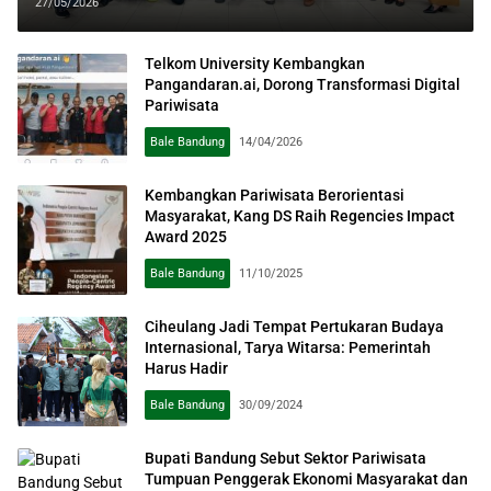
dengan Bali dan Yogya
27/05/2026
Telkom University Kembangkan
Pangandaran.ai, Dorong Transformasi Digital
Pariwisata
Bale Bandung
14/04/2026
Kembangkan Pariwisata Berorientasi
Masyarakat, Kang DS Raih Regencies Impact
Award 2025
Bale Bandung
11/10/2025
Ciheulang Jadi Tempat Pertukaran Budaya
Internasional, Tarya Witarsa: Pemerintah
Harus Hadir
Bale Bandung
30/09/2024
Bupati Bandung Sebut Sektor Pariwisata
Tumpuan Penggerak Ekonomi Masyarakat dan