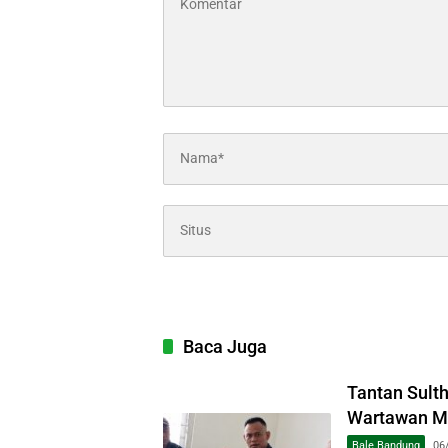
Baca Juga
Tantan Sult
Wartawan Mu
Bale Bandung
06