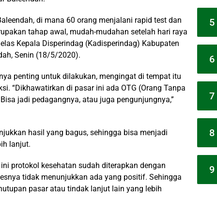
Baleendah, di mana 60 orang menjalani rapid test dan
5
erupakan tahap awal, mudah-mudahan setelah hari raya
” jelas Kepala Disperindag (Kadisperindag) Kabupaten
dah, Senin (18/5/2020).
6
ya penting untuk dilakukan, mengingat di tempat itu
si. “Dikhawatirkan di pasar ini ada OTG (Orang Tanpa
7
 Bisa jadi pedagangnya, atau juga pengunjungnya,”
8
njukkan hasil yang bagus, sehingga bisa menjadi
h lanjut.
 ini protokol kesehatan sudah diterapkan dengan
9
esnya tidak menunjukkan ada yang positif. Sehingga
tupan pasar atau tindak lanjut lain yang lebih