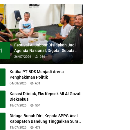
Festival Al Jabbar Disiapkan Jadi
1
Agenda Nasional, Digelar Sebulan
Penuh di Kawasan Masjid Raya Al
26/07/2026
936
Jabbar
Ketika PT BDS Menjadi Arena
Penghakiman Politik
04/08/2026
631
Kasasi Ditolak, Eks Kepsek MI Al Gozali
Dieksekusi
18/07/2026
504
Diduga Bunuh Diri, Kepala SPPG Asal
Kabupaten Bandung Tinggalkan Surat
Permohonan Maaf
13/07/2026
479