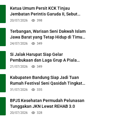
Ketua Umum Persit KCK Tinjau
Jembatan Perintis Garuda II, Sebut
Simbol Kebersamaan TNI dan Rakyat
20/07/2026
398
Terbangan, Warisan Seni Dakwah Islam
Jawa Barat yang Tetap Hidup di Timur
Kabupaten Bandung
24/07/2026
349
Si Jalak Harupat Siap Gelar
Pembukaan dan Laga Grup A Piala
Presiden 2026 Sabtu Mendatang
21/07/2026
349
Kabupaten Bandung Siap Jadi Tuan
Rumah Festival Seni Qasidah Tingkat
Nasional
31/07/2026
335
BPJS Kesehatan Permudah Pelunasan
Tunggakan JKN Lewat REHAB 3.0
20/07/2026
328