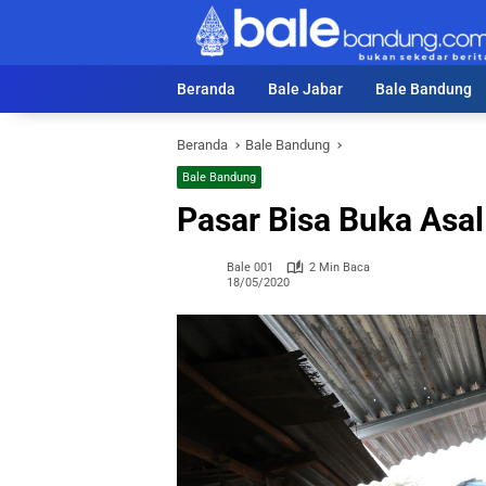
Langsung
ke
konten
Beranda
Bale Jabar
Bale Bandung
Beranda
Bale Bandung
Bale Bandung
Pasar Bisa Buka Asal
Bale 001
2 Min Baca
18/05/2020