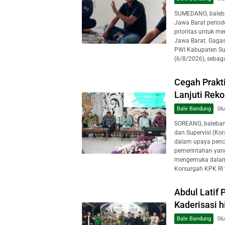
SUMEDANG, baleba
Jawa Barat perio
prioritas untuk m
Jawa Barat. Gagas
PWI Kabupaten Su
(6/8/2026), sebaga
Cegah Prakt
Lanjuti Rek
Bale Bandung
06
SOREANG, baleban
dan Supervisi (Ko
dalam upaya pence
pemerintahan yang
mengemuka dalam 
Korsurgah KPK RI 
Abdul Latif
Kaderisasi 
Bale Bandung
06