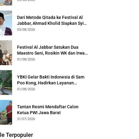
Kota Bogor
Dari Metode Qitada ke Festival Al
Jabbar, Ahmad Kholid Siapkan Syiar
Al-Qur’an Lewat Nada
03/08/2026
Festival Al Jabbar Satukan Dua
Maestro Seni, Rosikin WK dan Irwan
Guntari Garap Pertunjukan Kolosal
01/08/2026
YBKI Gelar Bakti Indonesia di Sam
Poo Kong, Hadirkan Layanan
Kesehatan Gratis dan Dialog
01/08/2026
Kebangsaan
Tantan Resmi Mendaftar Calon
Ketua PWI Jawa Barat
31/07/2026
le Terpopuler