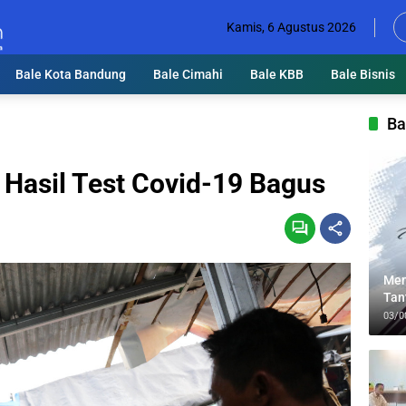
Kamis, 6 Agustus 2026
Bale Kota Bandung
Bale Cimahi
Bale KBB
Bale Bisnis
Ba
 Hasil Test Covid-19 Bagus
Men
Tan
Lin
03/0