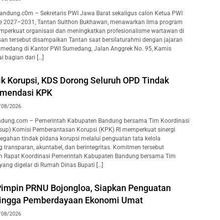
ndung.c0m – Sekretaris PWI Jawa Barat sekaligus calon Ketua PWI
de 2027–2031, Tantan Sulthon Bukhawan, menawarkan lima program
emperkuat organisasi dan meningkatkan profesionalisme wartawan di
an tersebut disampaikan Tantan saat bersilaturahmi dengan jajaran
medang di Kantor PWI Sumedang, Jalan Anggrek No. 95, Kamis
i bagian dari […]
ik Korupsi, KDS Dorong Seluruh OPD Tindak
omendasi KPK
/08/2026
dung.com – Pemerintah Kabupaten Bandung bersama Tim Koordinasi
rsup) Komisi Pemberantasan Korupsi (KPK) RI memperkuat sinergi
gahan tindak pidana korupsi melalui penguatan tata kelola
 transparan, akuntabel, dan berintegritas. Komitmen tersebut
Rapat Koordinasi Pemerintah Kabupaten Bandung bersama Tim
yang digelar di Rumah Dinas Bupati […]
 Pimpin PRNU Bojongloa, Siapkan Penguatan
hingga Pemberdayaan Ekonomi Umat
/08/2026