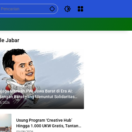
le Jabar
jaga Marwah PWI Jawa Barat di Era AI:
tangan Berat yang Menuntut Solidaritas
tas Generasi
8/2026
Usung Program ‘Creative Hub’
Hingga 1.000 UKW Gratis, Tantan
Sulthon Paparkan Visi PWI Jabar di
03/08/2026