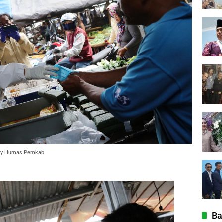
. by Humas Pemkab
Ba