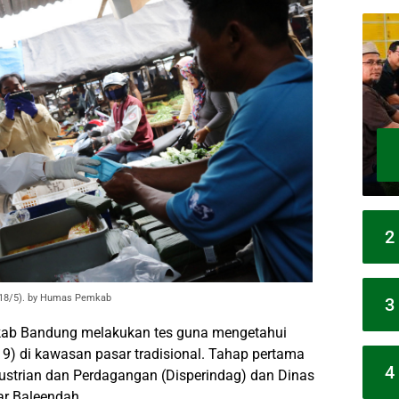
2
 (18/5). by Humas Pemkab
3
ab Bandung melakukan tes guna mengetahui
9) di kawasan pasar tradisional. Tahap pertama
4
dustrian dan Perdagangan (Disperindag) dan Dinas
ar Baleendah.